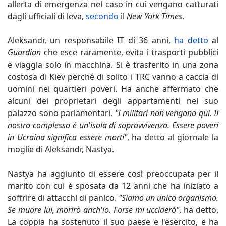
allerta di emergenza nel caso in cui vengano catturati
dagli ufficiali di leva,
secondo
il
New York Times
.
Aleksandr, un responsabile IT di 36 anni,
ha detto
al
Guardian
che esce raramente, evita i trasporti pubblici
e viaggia solo in macchina. Si è trasferito in una zona
costosa di Kiev perché di solito i TRC vanno a caccia di
uomini nei quartieri poveri. Ha anche affermato che
alcuni dei proprietari degli appartamenti nel suo
palazzo sono parlamentari.
"I militari non vengono qui. Il
nostro complesso è un'isola di sopravvivenza. Essere poveri
in Ucraina significa essere morti"
, ha detto al giornale la
moglie di Aleksandr, Nastya.
Nastya ha aggiunto di essere così preoccupata per il
marito con cui è sposata da 12 anni che ha iniziato a
soffrire di attacchi di panico.
"Siamo un unico organismo.
Se muore lui, morirò anch'io. Forse mi ucciderò"
, ha detto.
La coppia ha sostenuto il suo paese e l'esercito, e ha