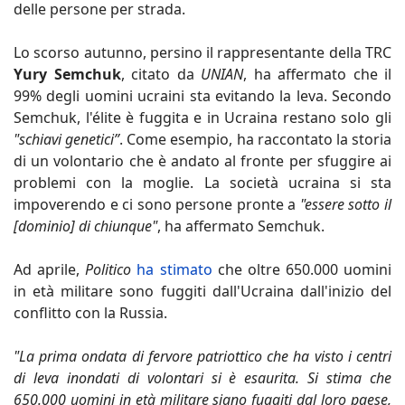
delle persone per strada.
Lo scorso autunno, persino il rappresentante della TRC
Yury Semchuk
, citato da
UNIAN
, ha affermato che il
99% degli uomini ucraini sta evitando la leva. Secondo
Semchuk, l'élite è fuggita e in Ucraina restano solo gli
"schiavi genetici”
. Come esempio, ha raccontato la storia
di un volontario che è andato al fronte per sfuggire ai
problemi con la moglie. La società ucraina si sta
impoverendo e ci sono persone pronte a
"essere sotto il
[dominio] di chiunque"
, ha affermato Semchuk.
Ad aprile,
Politico
ha stimato
che oltre 650.000 uomini
in età militare sono fuggiti dall'Ucraina dall'inizio del
conflitto con la Russia.
"La prima ondata di fervore patriottico che ha visto i centri
di leva inondati di volontari si è esaurita. Si stima che
650.000 uomini in età militare siano fuggiti dal loro paese,