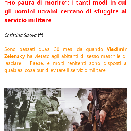
"Ho paura di morire": i tanti modi in cui
gli uomini ucraini cercano di sfuggire al
servizio militare
Christina Sizova
(*)
Sono passati quasi 30 mesi da quando
Vladimir
Zelensky
ha vietato agli abitanti di sesso maschile di
lasciare il Paese, e molti renitenti sono disposti a
qualsiasi cosa pur di evitare il servizio militare