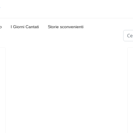
o
I Giorni Cantati
Storie sconvenienti
Cerc