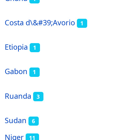
Costa d\&#39;Avorio
1
Etiopia
1
Gabon
1
Ruanda
3
Sudan
6
Niger
11