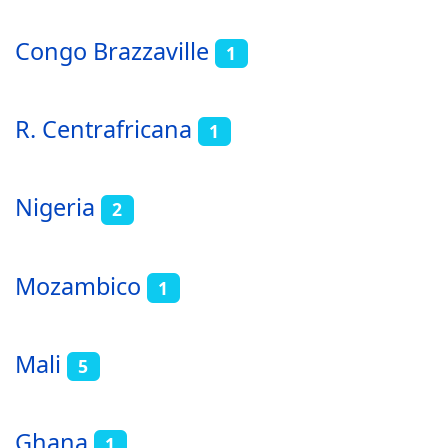
Congo Brazzaville
1
R. Centrafricana
1
Nigeria
2
Mozambico
1
Mali
5
Ghana
1