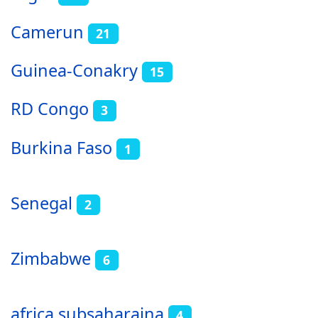
Camerun
21
Guinea-Conakry
15
RD Congo
3
Burkina Faso
1
Senegal
2
Zimbabwe
6
africa subsaharaina
4