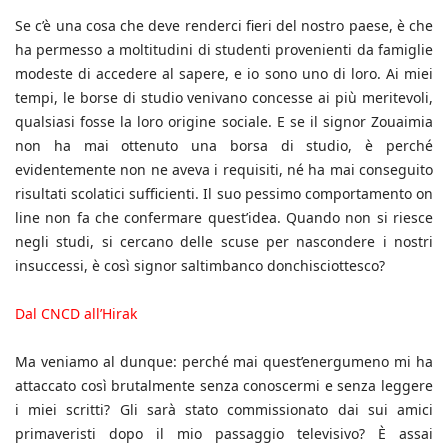
Se c’è una cosa che deve renderci fieri del nostro paese, è che
ha permesso a moltitudini di studenti provenienti da famiglie
modeste di accedere al sapere, e io sono uno di loro. Ai miei
tempi, le borse di studio venivano concesse ai più meritevoli,
qualsiasi fosse la loro origine sociale. E se il signor Zouaimia
non ha mai ottenuto una borsa di studio, è perché
evidentemente non ne aveva i requisiti, né ha mai conseguito
risultati scolatici sufficienti. Il suo pessimo comportamento on
line non fa che confermare quest’idea. Quando non si riesce
negli studi, si cercano delle scuse per nascondere i nostri
insuccessi, è così signor saltimbanco donchisciottesco?
Dal CNCD all’Hirak
Ma veniamo al dunque: perché mai quest’energumeno mi ha
attaccato così brutalmente senza conoscermi e senza leggere
i miei scritti? Gli sarà stato commissionato dai sui amici
primaveristi dopo il mio passaggio televisivo? È assai