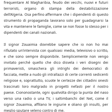
frequentare Al Magharibia, feudo dei vecchi, nuovi e futuri
terroristi, organo di stampa della destabilizzazione
dell’Algeria. Osa perfino affermare che i dipendenti di questo
strumento di propaganda lavorano solo per guadagnarsi la
vita e mantenere le famiglie, come se non fosse lo stesso per i
dipendenti dei canali nazionali.
Il signor Zouaimia dovrebbe sapere che io non ho mai
rifiutato un’intervista con qualsiasi media, televisivo o scritto,
e che sono sempre disponibile. Semplicemente non vengo
invitato perché quello che dico disvela i veri disegni dei
primaveristi, smaschera gli intrighi dei democratici di
facciata, mette a nudo gli intrallazzi di certe correnti sedicenti
religiose e, soprattutto, scuote le certezze dei cittadini onesti
trascinati loro malgrado in progetti nefasti per il nostro
paese. Ciononostante, ogni qualvolta dirigo la punta del naso
verso una radio o una TV, i saltimbanchi del Net, come il
signor Zouaimia, affilano le ingiurie e oliano gli insulti, per
meglio sputare veleno contro di me.