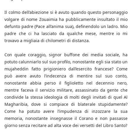
Il colmo dell’abiezione si è avuto quando questo personaggio
volgare di nome Zouaimia ha pubblicamente insultato il mio
defunto padre (Pace all’anima sua), definendolo un ladro. Mio
padre che ci ha lasciato da qualche mese, mentre io mi
trovavo a migliaia di chilometri di distanza.
Con quale coraggio, signor buffone dei media sociale, ha
potuto calunniarlo sul suo profilo, nonostante egli sia stato un
mujaheddin fatto prigioniero dall’esercito francese? Come
può avere avuto l’indecenza di mentire sul suo conto,
nonostante abbia perso il figlioletto nel decennio nero,
mentre faceva il servizio militare, assassinato da gente che
condivide la stessa ideologia di molti degli invitati di quel Al
Magharibia, dove si compiace di blaterale stupidamente?
Come ha potuto avere l’impudenza di inzozzare la sua
memoria, nonostante insegnasse il Corano e non passasse
giorno senza recitare ad alta voce dei versetti del Libro Santo?