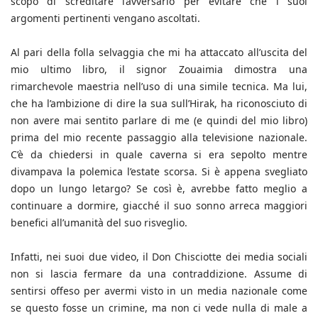
scopo di screditare l’avversario per evitare che i suoi
argomenti pertinenti vengano ascoltati.
Al pari della folla selvaggia che mi ha attaccato all’uscita del
mio ultimo libro, il signor Zouaimia dimostra una
rimarchevole maestria nell’uso di una simile tecnica. Ma lui,
che ha l’ambizione di dire la sua sull’Hirak, ha riconosciuto di
non avere mai sentito parlare di me (e quindi del mio libro)
prima del mio recente passaggio alla televisione nazionale.
C’è da chiedersi in quale caverna si era sepolto mentre
divampava la polemica l’estate scorsa. Si è appena svegliato
dopo un lungo letargo? Se così è, avrebbe fatto meglio a
continuare a dormire, giacché il suo sonno arreca maggiori
benefici all’umanità del suo risveglio.
Infatti, nei suoi due video, il Don Chisciotte dei media sociali
non si lascia fermare da una contraddizione. Assume di
sentirsi offeso per avermi visto in un media nazionale come
se questo fosse un crimine, ma non ci vede nulla di male a