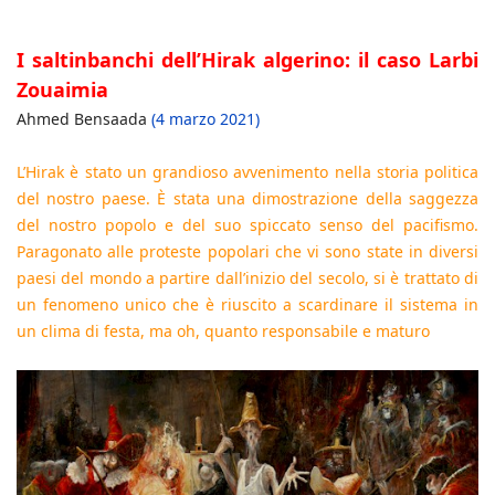
I saltinbanchi dell’Hirak algerino: il caso Larbi
Zouaimia
Ahmed Bensaada
(4 marzo 2021)
L’Hirak è stato un grandioso avvenimento nella storia politica
del nostro paese. È stata una dimostrazione della saggezza
del nostro popolo e del suo spiccato senso del pacifismo.
Paragonato alle proteste popolari che vi sono state in diversi
paesi del mondo a partire dall’inizio del secolo, si è trattato di
un fenomeno unico che è riuscito a scardinare il sistema in
un clima di festa, ma oh, quanto responsabile e maturo