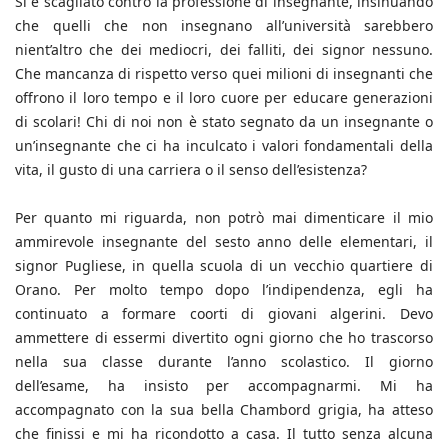
Si è scagliato contro la professione di insegnante, insinuando
che quelli che non insegnano all’università sarebbero
nient’altro che dei mediocri, dei falliti, dei signor nessuno.
Che mancanza di rispetto verso quei milioni di insegnanti che
offrono il loro tempo e il loro cuore per educare generazioni
di scolari! Chi di noi non è stato segnato da un insegnante o
un’insegnante che ci ha inculcato i valori fondamentali della
vita, il gusto di una carriera o il senso dell’esistenza?
Per quanto mi riguarda, non potrò mai dimenticare il mio
ammirevole insegnante del sesto anno delle elementari, il
signor Pugliese, in quella scuola di un vecchio quartiere di
Orano. Per molto tempo dopo l’indipendenza, egli ha
continuato a formare coorti di giovani algerini. Devo
ammettere di essermi divertito ogni giorno che ho trascorso
nella sua classe durante l’anno scolastico. Il giorno
dell’esame, ha insisto per accompagnarmi. Mi ha
accompagnato con la sua bella Chambord grigia, ha atteso
che finissi e mi ha ricondotto a casa. Il tutto senza alcuna