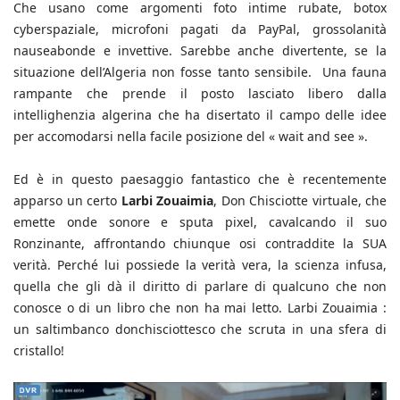
Che usano come argomenti foto intime rubate, botox
cyberspaziale, microfoni pagati da PayPal, grossolanità
nauseabonde e invettive. Sarebbe anche divertente, se la
situazione dell’Algeria non fosse tanto sensibile. Una fauna
rampante che prende il posto lasciato libero dalla
intellighenzia algerina che ha disertato il campo delle idee
per accomodarsi nella facile posizione del « wait and see ».
Ed è in questo paesaggio fantastico che è recentemente
apparso un certo
Larbi Zouaimia
, Don Chisciotte virtuale, che
emette onde sonore e sputa pixel, cavalcando il suo
Ronzinante, affrontando chiunque osi contraddite la SUA
verità. Perché lui possiede la verità vera, la scienza infusa,
quella che gli dà il diritto di parlare di qualcuno che non
conosce o di un libro che non ha mai letto. Larbi Zouaimia :
un saltimbanco donchisciottesco che scruta in una sfera di
cristallo!