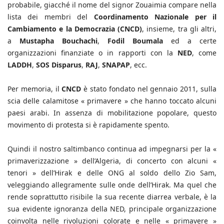
probabile, giacché il nome del signor Zouaimia compare nella
lista dei membri del
Coordinamento Nazionale per il
Cambiamento e la Democrazia (CNCD)
, insieme, tra gli altri,
a
Mustapha Bouchachi
,
Fodil Boumala
ed a certe
organizzazioni finanziate o in rapporti con la
NED
, come
LADDH
,
SOS Disparus
,
RAJ
,
SNAPAP
, ecc.
Per memoria, il
CNCD
è stato fondato nel gennaio 2011, sulla
scia delle calamitose « primavere » che hanno toccato alcuni
paesi arabi. In assenza di mobilitazione popolare, questo
movimento di protesta si è rapidamente spento.
Quindi il nostro saltimbanco continua ad impegnarsi per la «
primaverizzazione » dell’Algeria, di concerto con alcuni «
tenori » dell’Hirak e delle ONG al soldo dello Zio Sam,
veleggiando allegramente sulle onde dell’Hirak. Ma quel che
rende soprattutto risibile la sua recente diarrea verbale, è la
sua evidente ignoranza della NED, principale organizzazione
coinvolta nelle rivoluzioni colorate e nelle « primavere »