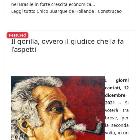
nel Brasile in forte crescita economica...
Leggi tutto: Chico Buarque de Hollanda : Construçao
Featured
Il gorilla, ovvero il giudice che la fa
l’aspetti
I giorni
cantati, 12
dicembre
2021 -
Si
voterà tra
breve, per
la seconda
volta, in un