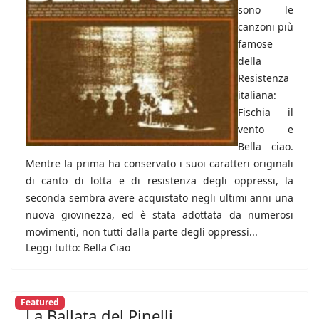
sono le
canzoni più
famose
della
Resistenza
italiana:
Fischia il
vento e
Bella ciao.
Mentre la prima ha conservato i suoi caratteri originali
di canto di lotta e di resistenza degli oppressi, la
seconda sembra avere acquistato negli ultimi anni una
nuova giovinezza, ed è stata adottata da numerosi
movimenti, non tutti dalla parte degli oppressi...
Leggi tutto: Bella Ciao
Featured
La Ballata del Pinelli