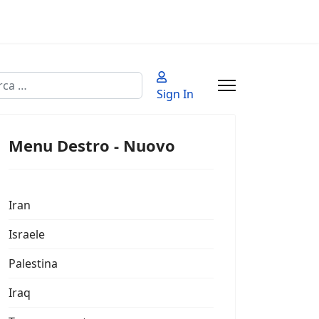
a
Sign In
 2 or more characters for results.
Menu Destro - Nuovo
Iran
Israele
Palestina
Iraq