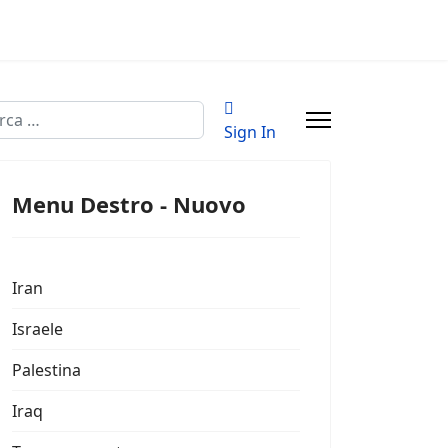
ca
Sign In
 2 or more characters for results.
Menu Destro - Nuovo
Iran
Israele
Palestina
Iraq