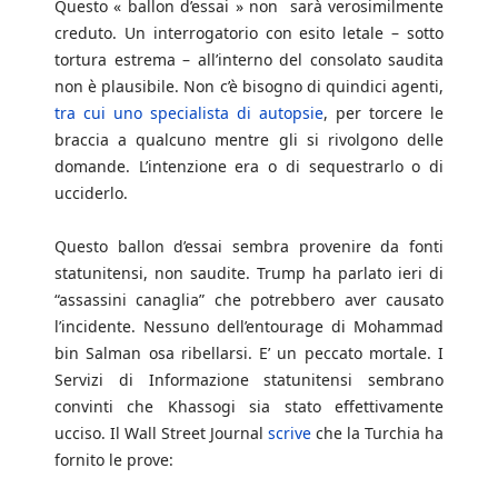
Questo « ballon d’essai » non sarà verosimilmente
creduto. Un interrogatorio con esito letale – sotto
tortura estrema – all’interno del consolato saudita
non è plausibile. Non c’è bisogno di quindici agenti,
tra cui uno specialista di autopsie
, per torcere le
braccia a qualcuno mentre gli si rivolgono delle
domande. L’intenzione era o di sequestrarlo o di
ucciderlo.
Questo ballon d’essai sembra provenire da fonti
statunitensi, non saudite. Trump ha parlato ieri di
“assassini canaglia” che potrebbero aver causato
l’incidente. Nessuno dell’entourage di Mohammad
bin Salman osa ribellarsi. E’ un peccato mortale. I
Servizi di Informazione statunitensi sembrano
convinti che Khassogi sia stato effettivamente
ucciso. Il Wall Street Journal
scrive
che la Turchia ha
fornito le prove: