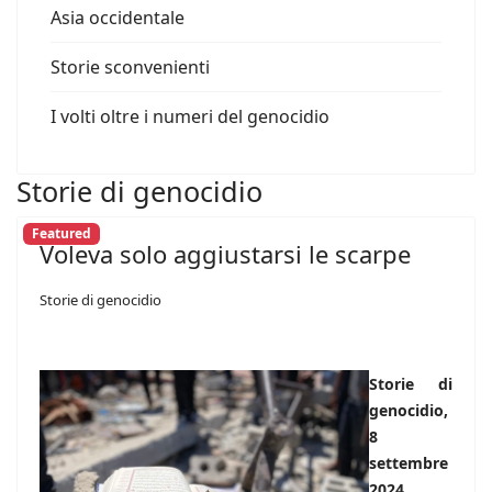
Asia occidentale
Storie sconvenienti
I volti oltre i numeri del genocidio
Storie di genocidio
Featured
Voleva solo aggiustarsi le scarpe
Storie di genocidio
Storie di
genocidio,
8
settembre
2024