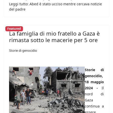
Leggi tutto: Abed è stato ucciso mentre cercava notizie
del padre
Featured
La famiglia di mio fratello a Gaza è
rimasta sotto le macerie per 5 ore
Storie di genocidio
Storie di
genocidio,
18 maggio
2024 -
Il
nord di
Gaza
continua a
essere