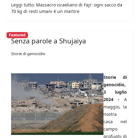
Leggi tutto: Massacro israeliano di Fajr: ogni sacco da
70 kg di resti umani è un martire
Featured
Senza parole a Shujaiya
Storie di genocidio
Storie di
genocidio,
3 luglio
2024 -
A
maggio, la
nostra
casa nel
campo
profughi di