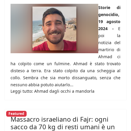
Storie di
genocidio,
19 agosto
2024 -
E
poi la
notizia del
martirio di
Ahmad ci
ha colpito come un fulmine. Ahmad è stato trovato
disteso a terra. Era stato colpito da una scheggia al
collo. Sembra che sia morto dissanguato, senza che
nessuno abbia potuto aiutarlo...
Leggi tutto: Ahmad dagli occhi a mandorla
Featured
Massacro israeliano di Fajr: ogni
sacco da 70 kg di resti umani è un