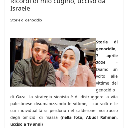
Ricordi di mio cugino, ucciso da
Israele
Storie di genocidio
Storie di
genocidio,
7 aprile
2024 -
Diamo un
volto alle
vittime del
genocidio
di Gaza. La strategia sionista è di distruggere la vita
palestinese disumanizzando le vittime, i cui volti e le
cui individualità si perdono nel calderone mostruoso
degli omicidi di massa
(nella foto, Abudl Rahman,
ucciso a 19 anni)