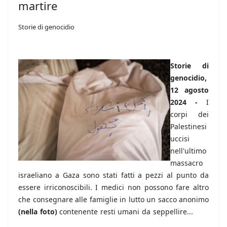
martire
Storie di genocidio
Storie di
genocidio,
12 agosto
2024 -
I
corpi dei
Palestinesi
uccisi
nell'ultimo
massacro
israeliano a Gaza sono stati fatti a pezzi al punto da
essere irriconoscibili. I medici non possono fare altro
che consegnare alle famiglie in lutto un sacco anonimo
(nella foto)
contenente resti umani da seppellire...