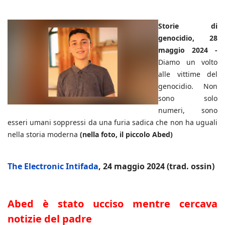
Storie di
genocidio, 28
maggio 2024 -
Diamo un volto
alle vittime del
genocidio. Non
sono solo
numeri, sono
esseri umani soppressi da una furia sadica che non ha uguali
nella storia moderna
(nella foto, il piccolo Abed)
The Electronic Intifada
, 24 maggio 2024 (trad. ossin)
Abed è stato ucciso mentre cercava
notizie del padre