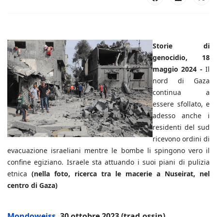
Storie di
genocidio, 18
maggio 2024 -
Il
nord di Gaza
continua a
essere sfollato, e
adesso anche i
residenti del sud
ricevono ordini di
evacuazione israeliani mentre le bombe li spingono vero il
confine egiziano. Israele sta attuando i suoi piani di pulizia
etnica
(nella foto, ricerca tra le macerie a Nuseirat, nel
centro di Gaza)
Mondoweiss
, 30 ottobre 2023 (trad.ossin)