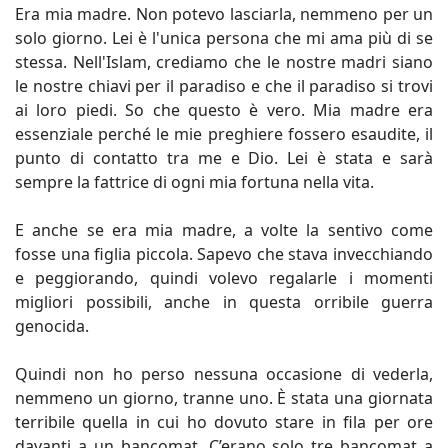
Era mia madre. Non potevo lasciarla, nemmeno per un
solo giorno. Lei è l'unica persona che mi ama più di se
stessa. Nell'Islam, crediamo che le nostre madri siano
le nostre chiavi per il paradiso e che il paradiso si trovi
ai loro piedi. So che questo è vero. Mia madre era
essenziale perché le mie preghiere fossero esaudite, il
punto di contatto tra me e Dio. Lei è stata e sarà
sempre la fattrice di ogni mia fortuna nella vita.
E anche se era mia madre, a volte la sentivo come
fosse una figlia piccola. Sapevo che stava invecchiando
e peggiorando, quindi volevo regalarle i momenti
migliori possibili, anche in questa orribile guerra
genocida.
Quindi non ho perso nessuna occasione di vederla,
nemmeno un giorno, tranne uno. È stata una giornata
terribile quella in cui ho dovuto stare in fila per ore
davanti a un bancomat. C’erano solo tre bancomat a