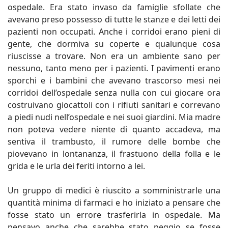
ospedale. Era stato invaso da famiglie sfollate che
avevano preso possesso di tutte le stanze e dei letti dei
pazienti non occupati. Anche i corridoi erano pieni di
gente, che dormiva su coperte e qualunque cosa
riuscisse a trovare. Non era un ambiente sano per
nessuno, tanto meno per i pazienti. I pavimenti erano
sporchi e i bambini che avevano trascorso mesi nei
corridoi dell’ospedale senza nulla con cui giocare ora
costruivano giocattoli con i rifiuti sanitari e correvano
a piedi nudi nell’ospedale e nei suoi giardini. Mia madre
non poteva vedere niente di quanto accadeva, ma
sentiva il trambusto, il rumore delle bombe che
piovevano in lontananza, il frastuono della folla e le
grida e le urla dei feriti intorno a lei.
Un gruppo di medici è riuscito a somministrarle una
quantità minima di farmaci e ho iniziato a pensare che
fosse stato un errore trasferirla in ospedale. Ma
pensavo anche che sarebbe stato peggio se fosse