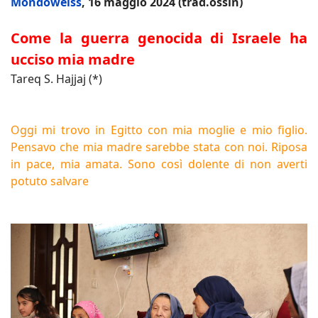
Mondoweiss
, 16 maggio 2024 (trad.ossin)
Come la guerra genocida di Israele ha
ucciso mia madre
Tareq S. Hajjaj (*)
Oggi mi trovo in Egitto con mia moglie e mio figlio.
Pensavo che mia madre sarebbe stata con noi. Riposa
in pace, mia amata. Sono così dolente di non averti
potuto salvare