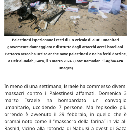
Palestinesi ispezionano i resti di un veicolo di aiuti umanitari
gravemente danneggiato e distrutto dagli attacchi aerei israeliani.
L’attacco aereo ha ucciso anche nove palestinesi e ne ha feriti dozzine,
a Deir al-Balah, Gaza, il 3 marzo 2024. (Foto: Ramadan El-Agha/APA
Images)
In meno di una settimana, Israele ha commesso diversi
massacri contro i Palestinesi affamati. Domenica 3
marzo Israele ha bombardato un convoglio
umanitario, uccidendo 7 persone. Ma l’episodio più
orrendo è avvenuto il 29 febbraio, in quello che è
oramai noto come il “massacro della farina” in via al-
Rashid, vicino alla rotonda di Nabulsi a ovest di Gaza