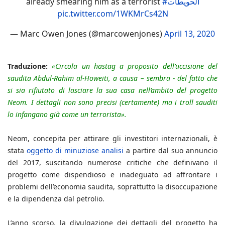
already smearing him as a terrorist
#الحويطات
pic.twitter.com/1WKMrCs42N
— Marc Owen Jones (@marcowenjones)
April 13, 2020
Traduzione:
«Circola un hastag a proposito dell’uccisione del
saudita Abdul-Rahim al-Howeiti, a causa – sembra - del fatto che
si sia rifiutato di lasciare la sua casa nell’ambito del progetto
Neom. I dettagli non sono precisi (certamente) ma i troll sauditi
lo infangano già come un terrorista».
Neom, concepita per attirare gli investitori internazionali, è
stata
oggetto di minuziose analisi
a partire dal suo annuncio
del 2017, suscitando numerose critiche che definivano il
progetto come dispendioso e inadeguato ad affrontare i
problemi dell’economia saudita, soprattutto la disoccupazione
e la dipendenza dal petrolio.
L’anno scorso, la divulgazione dei dettagli del progetto ha