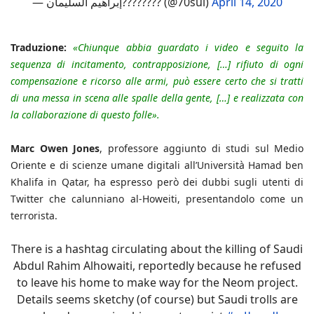
— إبراهيم السليمان???????? (@70sul)
April 14, 2020
Traduzione:
«Chiunque abbia guardato i video e seguito la
sequenza di incitamento, contrapposizione, […] rifiuto di ogni
compensazione e ricorso alle armi, può essere certo che si tratti
di una messa in scena alle spalle della gente, […] e realizzata con
la collaborazione di questo folle».
Marc Owen Jones
, professore aggiunto di studi sul Medio
Oriente e di scienze umane digitali all’Università Hamad ben
Khalifa in Qatar, ha espresso però dei dubbi sugli utenti di
Twitter che calunniano al-Howeiti, presentandolo come un
terrorista.
There is a hashtag circulating about the killing of Saudi
Abdul Rahim Alhowaiti, reportedly because he refused
to leave his home to make way for the Neom project.
Details seems sketchy (of course) but Saudi trolls are