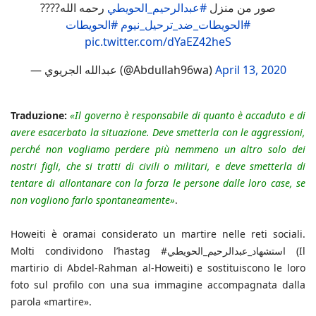
صور من منزل
#عبدالرحيم_الحويطي
رحمه الله????
#الحويطات_ضد_ترحيل_نيوم
#الحويطات
pic.twitter.com/dYaEZ42heS
— عبدالله الجريوي (@Abdullah96wa)
April 13, 2020
Traduzione:
«Il governo è responsabile di quanto è accaduto e di
avere esacerbato la situazione. Deve smetterla con le aggressioni,
perché non vogliamo perdere più nemmeno un altro solo dei
nostri figli, che si tratti di civili o militari, e deve smetterla di
tentare di allontanare con la forza le persone dalle loro case, se
non vogliono farlo spontaneamente»
.
Howeiti è oramai considerato un martire nelle reti sociali.
Molti condividono l’hastag #استشهاد_عبدالرحيم_الحويطي (Il
martirio di Abdel-Rahman al-Howeiti) e sostituiscono le loro
foto sul profilo con una sua immagine accompagnata dalla
parola «martire».