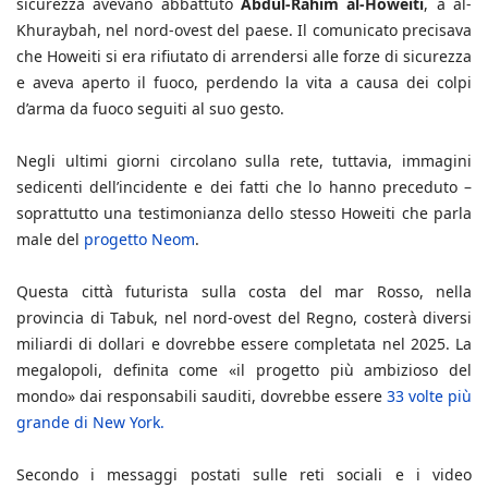
sicurezza avevano abbattuto
Abdul-Rahim al-Howeiti
, a al-
Khuraybah, nel nord-ovest del paese. Il comunicato precisava
che Howeiti si era rifiutato di arrendersi alle forze di sicurezza
e aveva aperto il fuoco, perdendo la vita a causa dei colpi
d’arma da fuoco seguiti al suo gesto.
Negli ultimi giorni circolano sulla rete, tuttavia, immagini
sedicenti dell’incidente e dei fatti che lo hanno preceduto –
soprattutto una testimonianza dello stesso Howeiti che parla
male del
progetto Neom
.
Questa città futurista sulla costa del mar Rosso, nella
provincia di Tabuk, nel nord-ovest del Regno, costerà diversi
miliardi di dollari e dovrebbe essere completata nel 2025. La
megalopoli, definita come «il progetto più ambizioso del
mondo» dai responsabili sauditi, dovrebbe essere
33 volte più
grande di New York.
Secondo i messaggi postati sulle reti sociali e i video