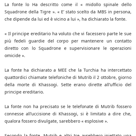
La fonte lo Ha descritto come il « midollo spinale dello
Squadrone della Tigre ». « E’ stato scelto da MBS in persona,
che dipende da lui ed è vicino a lui », ha dichiarato la fonte.
« Il principe ereditario ha voluto che vi facessero parte le sue
più fedeli guardie del corpo per mantenere un contatto
diretto con lo Squadrone e supervisionare le operazioni
omicide ».
La fonte ha dichiarato a MEE che la Turchia ha intercettato
quattordici chiamate telefoniche di Mutrib il 2 ottobre, giorno
della morte di Khassogi. Sette erano dirette all’ufficio del
principe ereditario.
La fonte non ha precisato se le telefonate di Mutrib fossero
connesse all’uccisione di Khassogi, si è limitato a dire che,
qualora fossero divulgate, sarebbero « esplosive ».
Secondo la fonte, Mutrib e altri tre avrebbero iniettato una