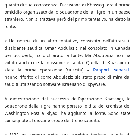
quanto di sua conoscenza, l’uccisione di Khassogi era il primo
omicidio organizzato dallo Squadrone della Tigre in un paese
straniero. Non si trattava però del primo tentativo, ha detto la
fonte.
« Ho notizia di un altro tentativo, consistito nell’attirare il
dissidente saudita Omar Abdulaziz nel consolato in Canada
per ucciderlo, ha dichiarato la fonte. Ma Abdulaziz non ha
voluto andarci e la missione è fallita. Quella di Khassogi è
stata la prima operazione [riuscita] ».
Rapporti separati
hanno riferito di come Abdulaziz sia stato preso di mira dai
sauditi utilizzando software israeliano di spyware.
A dimostrazione del successo dell’operazione Khassogi, lo
Squadrone della Tigre hanno portato le dita del cronista del
Washington Post a Riyad, ha aggiunto la fonte. Sono state
consegnate al giovane erede del trono saudita.
« MBS ha sempre detto che avrebbe tagliato le dita di