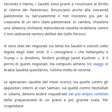
Secondo il memo, i Sauditi sono pronti a rinunciare al diritto
al ritorno dei Palestinesi. Rinunciano anche alla sovranità
palestinese su Gerusalemme e non insistono più per la
creazione di un vero Stato palestinese. In cambio, chiedono
una alleanza (militare) statunitense-saudita-israeliana contro
il loro sedicente nemico dell’est del Golfo Persico.
Vi sono stati dei negoziati sul tema tra Sauditi e sionisti sotto
l’egida degli Stati Uniti. Il « consigliere » che Netanyahu e
Trump « si dividono, l’enfant prodige Jared Kushner », è il
perno di questi negoziati. Ha compiuto almeno
tre viaggi
in
Arabia Saudita quest’anno, l’ultimo molto di recente.
Le operazioni saudite del mese scorso, sia quelle contro gli
oppositori interni al clan Salman, sia quelle contro Hezbollah
in Libano, devono essere inquadrate
nel più ampio contesto
della preparazione di un piano a più grande scala. Per
ricapitolare: