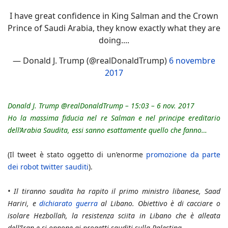
I have great confidence in King Salman and the Crown
Prince of Saudi Arabia, they know exactly what they are
doing....
— Donald J. Trump (@realDonaldTrump)
6 novembre
2017
Donald J. Trump @realDonaldTrump – 15:03 – 6 nov. 2017
Ho la massima fiducia nel re Salman e nel principe ereditario
dell’Arabia Saudita, essi sanno esattamente quello che fanno…
(Il tweet è stato oggetto di un’enorme
promozione da parte
dei robot twitter sauditi
).
•
Il tiranno saudita ha rapito il primo ministro libanese, Saad
Hariri, e
dichiarato guerra
al Libano. Obiettivo è di cacciare o
isolare Hezbollah, la resistenza sciita in Libano che è alleata
dell’Iran e si oppone ai progetti sauditi sulla Palestina.