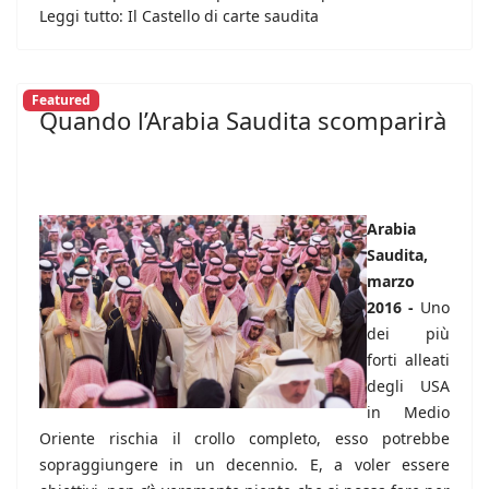
Leggi tutto: Il Castello di carte saudita
Featured
Quando l’Arabia Saudita scomparirà
Arabia
Saudita,
marzo
2016 -
Uno
dei più
forti alleati
degli USA
in Medio
Oriente rischia il crollo completo, esso potrebbe
sopraggiungere in un decennio. E, a voler essere