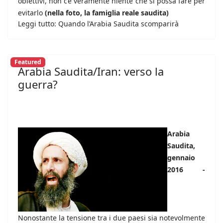
obiettivi, non c’è veramente niente che si possa fare per
evitarlo
(nella foto, la famiglia reale saudita)
Leggi tutto: Quando l’Arabia Saudita scomparirà
Featured
Arabia Saudita/Iran: verso la
guerra?
Arabia
Saudita,
gennaio
2016 -
Nonostante la tensione tra i due paesi sia notevolmente