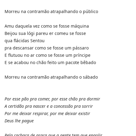
Morreu na contramão atrapalhando o público
Amu daquela vez como se fosse máquina
Beijou sua lógi pareu er comeu se fosse
qua flácidas Sentou
pra descansar como se fosse um pássaro
E flutuou no ar como se fosse um príncipe
E se acabou no chão feito um pacote bêbado
Morreu na contramão atrapalhando o sábado
Por esse pão pra comer, por esse chão pra dormir
A certidão pra nascer e a concessão pra sorrir
Por me deixar respirar, por me deixar existir
Deus lhe pague
Pela cachaça de graça que a gente tem que engolir