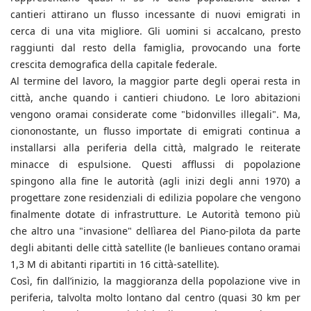
cantieri attirano un flusso incessante di nuovi emigrati in
cerca di una vita migliore. Gli uomini si accalcano, presto
raggiunti dal resto della famiglia, provocando una forte
crescita demografica della capitale federale.
Al termine del lavoro, la maggior parte degli operai resta in
città, anche quando i cantieri chiudono. Le loro abitazioni
vengono oramai considerate come "bidonvilles illegali". Ma,
ciononostante, un flusso importate di emigrati continua a
installarsi alla periferia della città, malgrado le reiterate
minacce di espulsione. Questi afflussi di popolazione
spingono alla fine le autorità (agli inizi degli anni 1970) a
progettare zone residenziali di edilizia popolare che vengono
finalmente dotate di infrastrutture. Le Autorità temono più
che altro una "invasione" dellìarea del Piano-pilota da parte
degli abitanti delle città satellite (le banlieues contano oramai
1,3 M di abitanti ripartiti in 16 città-satellite).
Così, fin dall’inizio, la maggioranza della popolazione vive in
periferia, talvolta molto lontano dal centro (quasi 30 km per