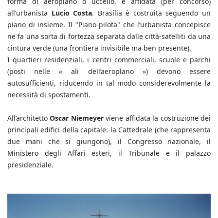
forma di aeroplano o uccello, è affidata (per concorso)
all’urbanista
Lucio Costa
. Brasília è costruita seguendo un
piano di insieme. Il "Piano-pilota" che l’urbanista concepisce
ne fa una sorta di fortezza separata dalle città-satelliti da una
cintura verde (una frontiera invisibile ma ben presente).
I quartieri residenziali, i centri commerciali, scuole e parchi
(posti nelle « ali dell’aeroplano ») devono essere
autosufficienti, riducendo in tal modo considerevolmente la
necessità di spostamenti.
All’architetto
Oscar Niemeyer
viene affidata la costruzione dei
principali edifici della capitale: la Cattedrale (che rappresenta
due mani che si giungono), il Congresso nazionale, il
Ministero degli Affari esteri, il Tribunale e il palazzo
presidenziale.