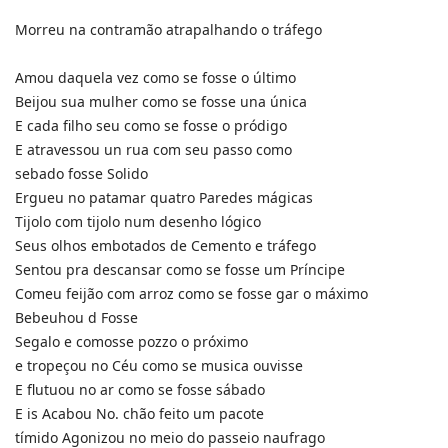
Morreu na contramão atrapalhando o tráfego
Amou daquela vez como se fosse o último
Beijou sua mulher como se fosse una única
E cada filho seu como se fosse o pródigo
E atravessou un rua com seu passo como
sebado fosse Solido
Ergueu no patamar quatro Paredes mágicas
Tijolo com tijolo num desenho lógico
Seus olhos embotados de Cemento e tráfego
Sentou pra descansar como se fosse um Príncipe
Comeu feijão com arroz como se fosse gar o máximo
Bebeuhou d Fosse
Segalo e comosse pozzo o próximo
e tropeçou no Céu como se musica ouvisse
E flutuou no ar como se fosse sábado
E is Acabou No. chão feito um pacote
tímido Agonizou no meio do passeio naufrago