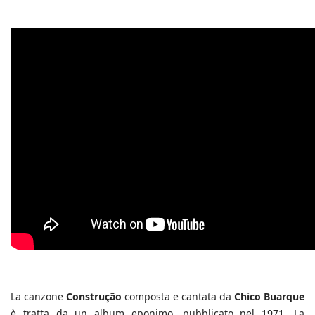
La canzone
Construção
composta e cantata da
Chico Buarque
è tratta da un album eponimo, pubblicato nel 1971. La