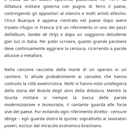
dittatura militare governa con pugno di ferro il paese,
costringendo gli oppositori al silenzio e molti artisti all’esilio.
Chico Buarque è appena rientrato nel paese dopo avere
trovato rifugio in Francia (c'è un riferimento in uno dei pezzi
dell’album,
Samba de Orly
) e dopo un soggiorno deludente
(per lui) in Italia. Per poter scrivere, questo grande paroliere
deve continuamente aggirare la censura, ricorrendo a parole
allusive o metafore.
Nella canzone racconta della morte di un operaio in un
cantiere. Si allude probabilmente ai canudos che hanno
costruito la città avveniristica. Molti vi hanno visto un’allegoria
della storia del Brasile degli anni della dittatura. Mentre la
Giunta militare si riempie la bocca delle parole
modernizzazione
e
tecnocrazia
, il cantante guarda alle forze
vive del paese. Pur evitando ogni riferimento diretto - censure
oblige – egli guarda dietro le quinte: soprattutto ai lavoratori
poveri, esclusi dal miracolo economico brasiliano.