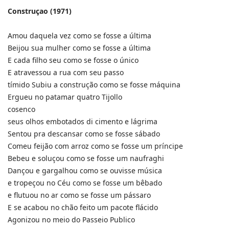
Construçao (1971)
Amou daquela vez como se fosse a última
Beijou sua mulher como se fosse a última
E cada filho seu como se fosse o único
E atravessou a rua com seu passo
tímido Subiu a construção como se fosse máquina
Ergueu no patamar quatro Tijollo
cosenco
seus olhos embotados di cimento e lágrima
Sentou pra descansar como se fosse sábado
Comeu feijão com arroz como se fosse um príncipe
Bebeu e soluçou como se fosse um naufraghi
Dançou e gargalhou como se ouvisse música
e tropeçou no Céu como se fosse um bêbado
e flutuou no ar como se fosse um pássaro
E se acabou no chão feito um pacote flácido
Agonizou no meio do Passeio Publico