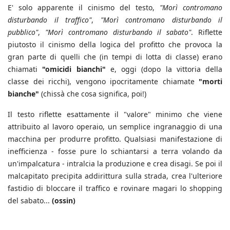
E' solo apparente il cinismo del testo,
"Morì contromano
disturbando il traffico"
,
"Morì contromano disturbando il
pubblico"
,
"Morì contromano disturbando il sabato"
. Riflette
piutosto il cinismo della logica del profitto che provoca la
gran parte di quelli che (in tempi di lotta di classe) erano
chiamati
"omicidi bianchi"
e, oggi (dopo la vittoria della
classe dei ricchi), vengono ipocritamente chiamate
"morti
bianche"
(chissà che cosa significa, poi!)
Il testo riflette esattamente il "valore" minimo che viene
attribuito al lavoro operaio, un semplice ingranaggio di una
macchina per produrre profitto. Qualsiasi manifestazione di
inefficienza - fosse pure lo schiantarsi a terra volando da
un'impalcatura - intralcia la produzione e crea disagi. Se poi il
malcapitato precipita addirittura sulla strada, crea l'ulteriore
fastidio di bloccare il traffico e rovinare magari lo shopping
del sabato...
(ossin)