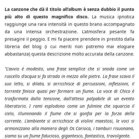
La canzone che dà il titolo all’album è senza dubbio il punto
più alto di questo magnifico disco.
La musica ipnotica
raggiunge una rara intensità in questo brano accompagnato
da una intensa orchestrazione. L'atmosfera pesante fa
presagire il peggio. E mi fa piacere prendere in prestito dalla
libreria del blog (i cui meriti non potremo mai elogiare
abbastanza) questa descrizione molto accurata della canzone.
"L'avvio è modesto, una frase semplice che si snoda come un
ruscello d'acqua si fa strada in mezzo alle pietre. La frase scava il
suo letto, si dilata, si arricchisce di percussioni, inflessioni, il
torrente finisce quasi per formare un fiume. La voce di Chico è
trasformata dalla tensione, dall'attesa palpabile di un evento
liberatorio. I rami esplodono come un fulmine che squarcia il
cielo, illuminando il fiume che si gonfia per la forza della
corrente. L'ambiente si arricchisce di violini maestosi, le voci si
armonizzano alla maniera degli Os Carioca, i tamburi risuonano,
siamo su un fiume fiducioso, gigantesco, fantastico, travolgente.