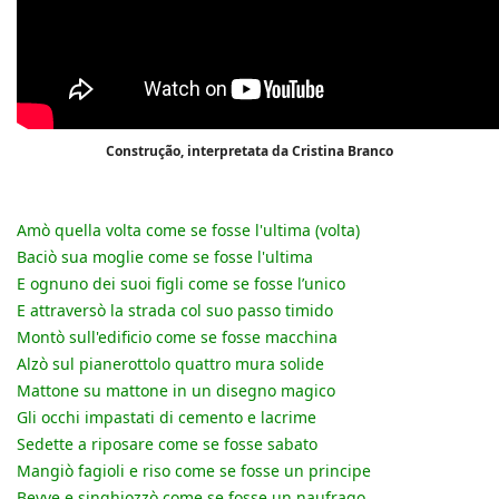
Construção, interpretata da Cristina Branco
Amò quella volta come se fosse l'ultima (volta)
Baciò sua moglie come se fosse l'ultima
E ognuno dei suoi figli come se fosse l’unico
E attraversò la strada col suo passo timido
Montò sull'edificio come se fosse macchina
Alzò sul pianerottolo quattro mura solide
Mattone su mattone in un disegno magico
Gli occhi impastati di cemento e lacrime
Sedette a riposare come se fosse sabato
Mangiò fagioli e riso come se fosse un principe
Bevve e singhiozzò come se fosse un naufrago