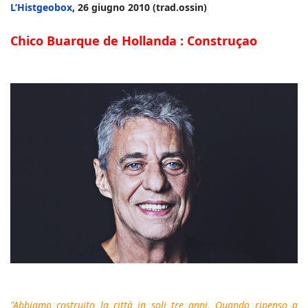
L’Histgeobox
, 26 giugno 2010 (trad.ossin)
Chico Buarque de Hollanda : Construçao
"Abbiamo costruito la città in soli tre anni. Quando ripenso a