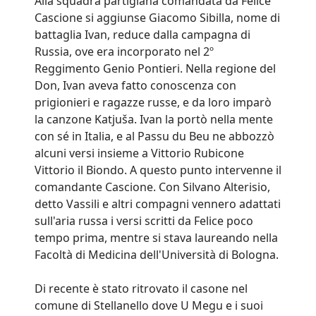
Alla squadra partigiana comandata da Felice
Cascione si aggiunse Giacomo Sibilla, nome di
battaglia Ivan, reduce dalla campagna di
Russia, ove era incorporato nel 2º
Reggimento Genio Pontieri. Nella regione del
Don, Ivan aveva fatto conoscenza con
prigionieri e ragazze russe, e da loro imparò
la canzone Katjuša. Ivan la portò nella mente
con sé in Italia, e al Passu du Beu ne abbozzò
alcuni versi insieme a Vittorio Rubicone
Vittorio il Biondo. A questo punto intervenne il
comandante Cascione. Con Silvano Alterisio,
detto Vassili e altri compagni vennero adattati
sull'aria russa i versi scritti da Felice poco
tempo prima, mentre si stava laureando nella
Facoltà di Medicina dell'Università di Bologna.
Di recente è stato ritrovato il casone nel
comune di Stellanello dove U Megu e i suoi