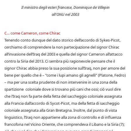
Il ministro degli esteri francese, Dominique de Villepin
all'ONU nel 2003
C… come Cameron, come Chirac
Tenendo conto dunque del dato storico dell’accordo di Sykes-Picot,
cerchiamo di comprendere la non partecipazione del signor Chirac
all’invasione dell’Iraq del 2003 e quella del signor Cameron all’attacco
contro la Siria del 2013. Ci sembra più ragionevole pensare che il
signor Chirac abbia preso la sua posizione sull’Iraq, non per amore del
bene per quello che è – “come i lupi amano gli agnelli” (Platone, Fedro)
– ma per una scelta prudente di non intervenire in una zona della
spartizione coloniale dove si trovano più cani che ossi; ciò vuol dire
che l’Iraq non fa parte della fetta del saccheggio coloniale assegnata
alla Francia dall’accordo di Sycot-Picot, ma della fetta di saccheggio
coloniale assegnata alla Gran Bretagna. Inoltre, dal punto di vista
linguistico, l’Iraq non appartiene alla zona di controllo e di influenza
francofona nel Vicino Oriente, che comprendeva il Libano e la Siria (7);