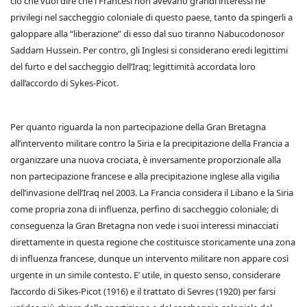
ciò che vuol dire che i Francesi non avevano grandi interessi né
privilegi nel saccheggio coloniale di questo paese, tanto da spingerli a
galoppare alla “liberazione” di esso dal suo tiranno Nabucodonosor
Saddam Hussein. Per contro, gli Inglesi si considerano eredi legittimi
del furto e del saccheggio dell’Iraq; legittimità accordata loro
dall’accordo di Sykes-Picot.
Per quanto riguarda la non partecipazione della Gran Bretagna
all’intervento militare contro la Siria e la precipitazione della Francia a
organizzare una nuova crociata, è inversamente proporzionale alla
non partecipazione francese e alla precipitazione inglese alla vigilia
dell’invasione dell’Iraq nel 2003. La Francia considera il Libano e la Siria
come propria zona di influenza, perfino di saccheggio coloniale; di
conseguenza la Gran Bretagna non vede i suoi interessi minacciati
direttamente in questa regione che costituisce storicamente una zona
di influenza francese, dunque un intervento militare non appare così
urgente in un simile contesto. E’ utile, in questo senso, considerare
l’accordo di Sikes-Picot (1916) e il trattato di Sevres (1920) per farsi