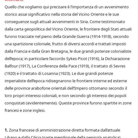
Quello che vogliamo qui precisare è l’importanza di un avvenimento
storico assai significativo nella storia del Vicino Oriente e le sue
conseguenze sugli attuali avvenimenti in Siria. Come testimoniato
dalla carta geopolitica del Vicino Oriente, le frontiere degli Stati attuali
furono tracciate nel pieno della Grande Guerra (1914-1918), secondo
una spartizione coloniale, frutto di diversi accordi e trattati imposti
dalla Francia e dalla Gran Bretagna, le due grandi potenze colonialiste
dell’epoca; in particolare l’accordo Sykes-Picot (1916), la Dichiarazione
Balfour (1917), La Conferenza della Pace (1919), il trattato di Sevres
(1920) e il trattato di Losanna (1923). Le due grandi potenze
imperialiste dell’epoca ridisegnarono le frontiere interne ed esterne
delle province arabofone orientali dell’Impero ottomano secondo il
loro propri interessi coloniali, e non secondo gli interessi dei popoli
conquistati (evidentemente). Queste province furono spartite in zone
francesi e zone inglesi.
1.
Zona francese di amministrazione diretta formata dall’attuale
Libano e dalla Cilicia (parte meridionale della penisola anatolica)