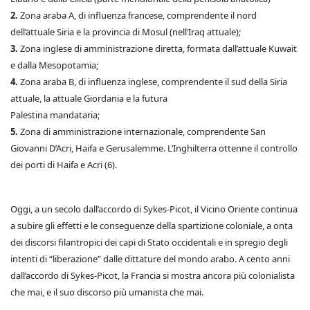
2.
Zona araba A, di influenza francese, comprendente il nord
dell’attuale Siria e la provincia di Mosul (nell’Iraq attuale);
3.
Zona inglese di amministrazione diretta, formata dall’attuale Kuwait
e dalla Mesopotamia;
4.
Zona araba B, di influenza inglese, comprendente il sud della Siria
attuale, la attuale Giordania e la futura
Palestina mandataria;
5.
Zona di amministrazione internazionale, comprendente San
Giovanni D’Acri, Haifa e Gerusalemme. L’Inghilterra ottenne il controllo
dei porti di Haifa e Acri (6).
Oggi, a un secolo dall’accordo di Sykes-Picot, il Vicino Oriente continua
a subire gli effetti e le conseguenze della spartizione coloniale, a onta
dei discorsi filantropici dei capi di Stato occidentali e in spregio degli
intenti di “liberazione” dalle dittature del mondo arabo. A cento anni
dall’accordo di Sykes-Picot, la Francia si mostra ancora più colonialista
che mai, e il suo discorso più umanista che mai.