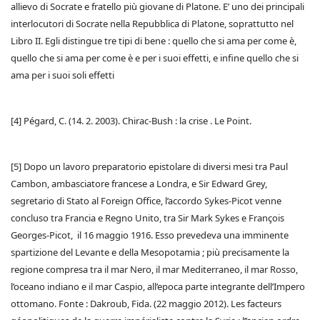
allievo di Socrate e fratello più giovane di Platone. E’ uno dei principali
interlocutori di Socrate nella Repubblica di Platone, soprattutto nel
Libro II. Egli distingue tre tipi di bene : quello che si ama per come è,
quello che si ama per come è e per i suoi effetti, e infine quello che si
ama per i suoi soli effetti
[4] Pégard, C. (14. 2. 2003). Chirac-Bush : la crise . Le Point.
[5] Dopo un lavoro preparatorio epistolare di diversi mesi tra Paul
Cambon, ambasciatore francese a Londra, e Sir Edward Grey,
segretario di Stato al Foreign Office, l’accordo Sykes-Picot venne
concluso tra Francia e Regno Unito, tra Sir Mark Sykes e François
Georges-Picot, il 16 maggio 1916. Esso prevedeva una imminente
spartizione del Levante e della Mesopotamia ; più precisamente la
regione compresa tra il mar Nero, il mar Mediterraneo, il mar Rosso,
l’oceano indiano e il mar Caspio, all’epoca parte integrante dell’Impero
ottomano. Fonte : Dakroub, Fida. (22 maggio 2012). Les facteurs