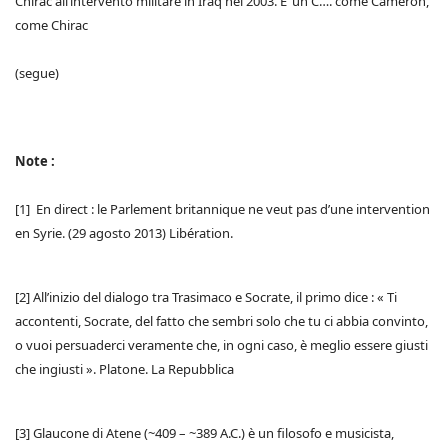
Chirac all’intervento militare in Iraq nel 2003. E’ un C…. come Cameron,
come Chirac
(segue)
Note :
[1] En direct : le Parlement britannique ne veut pas d’une intervention
en Syrie. (29 agosto 2013) Libération.
[2] All’inizio del dialogo tra Trasimaco e Socrate, il primo dice : « Ti
accontenti, Socrate, del fatto che sembri solo che tu ci abbia convinto,
o vuoi persuaderci veramente che, in ogni caso, è meglio essere giusti
che ingiusti ». Platone. La Repubblica
[3] Glaucone di Atene (~409 – ~389 A.C.) è un filosofo e musicista,