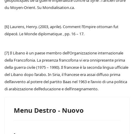
géopolitiques de la guerre impérialiste contre la Syrie : l’’ancien ordre
du Moyen-Orient. Su Mondialisation.ca.
[6] Laurens, Henry. (2003, aprile). Comment l’Empire ottoman fut
dépecé. Le Monde diplomatique , pp. 16 – 17.
[7] Il Libano è un paese membro dell’Organizzazione internazionale
della Francofonia. La presenza francofona vi era onnipresente prima
della guerra civile (1975 – 1990). Il francese è la seconda lingua ufficiale
del Libano dopo l’arabo. In Siria, il francese era assai diffuso prima
dell’avvento al potere del partito Baas nel 1963 e l’avvio di una politica
di arabizzazione dell’educazione e dell’insegnamento.
Menu Destro - Nuovo