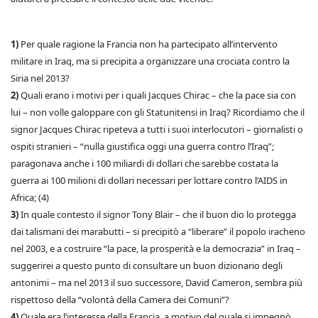
1)
Per quale ragione la Francia non ha partecipato all’intervento
militare in Iraq, ma si precipita a organizzare una crociata contro la
Siria nel 2013?
2)
Quali erano i motivi per i quali Jacques Chirac – che la pace sia con
lui – non volle galoppare con gli Statunitensi in Iraq? Ricordiamo che il
signor Jacques Chirac ripeteva a tutti i suoi interlocutori – giornalisti o
ospiti stranieri – “nulla giustifica oggi una guerra contro l’Iraq”;
paragonava anche i 100 miliardi di dollari che sarebbe costata la
guerra ai 100 milioni di dollari necessari per lottare contro l’AIDS in
Africa; (4)
3)
In quale contesto il signor Tony Blair – che il buon dio lo protegga
dai talismani dei marabutti – si precipitò a “liberare” il popolo iracheno
nel 2003, e a costruire “la pace, la prosperità e la democrazia” in Iraq –
suggerirei a questo punto di consultare un buon dizionario degli
antonimi – ma nel 2013 il suo successore, David Cameron, sembra più
rispettoso della “volontà della Camera dei Comuni”?
4)
Quale era l’interesse della Francia, a motivo del quale si impegnò