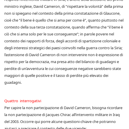
ministro inglese, David Cameron, di “rispettare la volontà” della prima
non si spiegano nel contesto della prima constatazione di Glaucone,
cioè che “il bene è quello che si ama per come è”, quanto piuttosto nel
contesto della sua terza constatazione, quando afferma che “il bene è
ciò che si ama solo per le sue conseguenze”; in parole povere nel
contesto dei rapporti di forza, degli accordi di spartizione coloniale e
degli interessi strategici dei paesi coinvolti nella guerra contro la Siria;
l’astensione di David Cameron di non intervenire non è espressione di
rispetto per la democrazia, ma presa atto del bilancio di guadagni e
perdite di un’avventura le cui conseguenze negative sarebbero state
maggiori di quelle positive e il tasso di perdite più elevato dei
guadagni.
Quattro interrogativi
Per capire la non partecipazione di David Cameron, bisogna ricordare
la non partecipazione di Jacques Chirac all’intervento militare in Iraq
del 2003. Occorre qui porre alcune questioni-chiave che potranno
aiutarci a precisare il contesto delle due vicende: