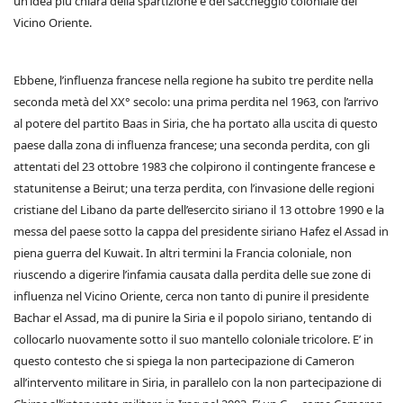
un’idea più chiara della spartizione e del saccheggio coloniale del
Vicino Oriente.
Ebbene, l’influenza francese nella regione ha subito tre perdite nella
seconda metà del XX° secolo: una prima perdita nel 1963, con l’arrivo
al potere del partito Baas in Siria, che ha portato alla uscita di questo
paese dalla zona di influenza francese; una seconda perdita, con gli
attentati del 23 ottobre 1983 che colpirono il contingente francese e
statunitense a Beirut; una terza perdita, con l’invasione delle regioni
cristiane del Libano da parte dell’esercito siriano il 13 ottobre 1990 e la
messa del paese sotto la cappa del presidente siriano Hafez el Assad in
piena guerra del Kuwait. In altri termini la Francia coloniale, non
riuscendo a digerire l’infamia causata dalla perdita delle sue zone di
influenza nel Vicino Oriente, cerca non tanto di punire il presidente
Bachar el Assad, ma di punire la Siria e il popolo siriano, tentando di
collocarlo nuovamente sotto il suo mantello coloniale tricolore. E’ in
questo contesto che si spiega la non partecipazione di Cameron
all’intervento militare in Siria, in parallelo con la non partecipazione di