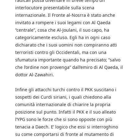
radicali possa diventare in breve tempo un
interlocutore presentabile sulla scena
internazionale. Il Fronte al-Nosrra è stato anche
invitato a rompere i suoi legami con Al Qaeda
“centrale”, cosa che Al-Joulani, il suo capo, ha
categoricamente escluso. Egli ha in ogni caso
dichiarato che i suoi uomini non compiranno atti
terroristi contro gli Occidentali, ma con una
sfumatura importante quando ha precisato; “salvo
che l’ordine non provenga” dall’emiro di Al Qaeda, il
dottor Al-Zawahiri.
Infine gli attacchi turchi contro il PKK suscitano i
sospetti dei Curdi siriani, i quali chiedono alla
comunità internazionale di chiarire la propria
posizione sul punto. Infatti il PKK e il suo alleato
l’YPG sono le forze che si sono opposte con più
tenacia a Daech. E’ logico che essi si interroghino
su come comportarsi di fronte al mutamento di