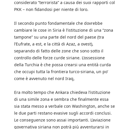
considerato “terrorista” a causa dei suoi rapporti col
PKK – non fidandosi per niente di loro.
Il secondo punto fondamentale che dovrebbe
cambiare le cose in Siria è l’istituzione di una “zona
tampone” su una parte del nord del paese (tra
l’Eufrate, a est, e la città di Azaz, a ovest),
separando di fatto delle zone che sono sotto il
controllo delle forze curde siriane. L’ossessione
della Turchia è che possa crearsi una entità curda
che occupi tutta la frontiera turco-siriana, un po’
come è avvenuto nel nord Iraq,
Era molto tempo che Ankara chiedeva l’istituzione
di una simile zona e sembra che finalmente essa
sia stata messo a verbale con Washington, anche se
le due parti restano evasive sugli accordi conclusi.
Le conseguenze sono assai importanti. L’aviazione
governativa siriana non potrà più avventurarsi in