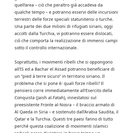
quell’area – ciò che peraltro già accadeva da
qualche tempo – e potranno esservi delle incursioni
terrestri delle forze speciali statunitensi o turche.
Una parte dei due milioni di rifugiati siriani, oggi
accolti dalla Turchia, vi potranno essere dislocati,
ciò che comporta la realizzazione di immensi campi
sotto il controllo internazionale.
Soprattutto, i movimenti ribelli che si oppongono
all’IS ed a Bachar el Assad potranno beneficiare di
un “pied à terre sicuro” in territorio siriano. Il
problema che si pone è: quali forze ribelli? Il
pensiero corre immediatamente all’Esercito della
Conquista (Jaish al.Fatah), innestatosi sul
preesistente Fronte al-Nosra – il braccio armato di
Al Qaeda in Siria – e sostenuto dall’Arabia Saudita, il
Qatar e la Turchia. Questi tre paesi fanno di tutto
perché questa coalizione di movimenti islamici