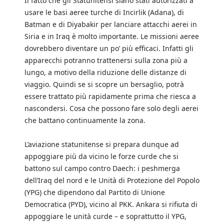
Il fatto che gli Statunitensi siano stati autorizzati a
usare le basi aeree turche di Incirlik (Adana), di
Batman e di Diyabakir per lanciare attacchi aerei in
Siria e in Iraq è molto importante. Le missioni aeree
dovrebbero diventare un po’ più efficaci. Infatti gli
apparecchi potranno trattenersi sulla zona più a
lungo, a motivo della riduzione delle distanze di
viaggio. Quindi se si scopre un bersaglio, potrà
essere trattato più rapidamente prima che riesca a
nascondersi. Cosa che possono fare solo degli aerei
che battano continuamente la zona.
L’aviazione statunitense si prepara dunque ad
appoggiare più da vicino le forze curde che si
battono sul campo contro Daech: i peshmerga
dell’Iraq del nord e le Unità di Protezione del Popolo
(YPG) che dipendono dal Partito di Unione
Democratica (PYD), vicino al PKK. Ankara si rifiuta di
appoggiare le unità curde – e soprattutto il YPG,