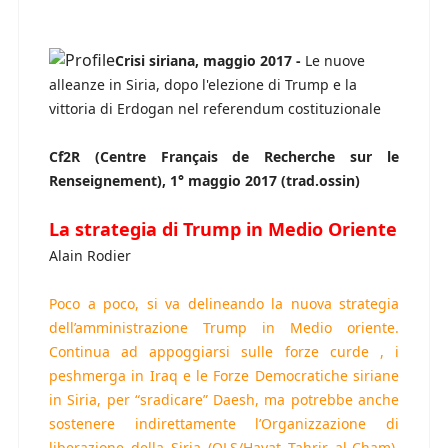
Crisi siriana, maggio 2017 -
Le nuove
alleanze in Siria, dopo l'elezione di Trump e la
vittoria di Erdogan nel referendum costituzionale
Cf2R (Centre Français de Recherche sur le
Renseignement), 1° maggio 2017 (trad.ossin)
La strategia di Trump in Medio Oriente
Alain Rodier
Poco a poco, si va delineando la nuova strategia
dell’amministrazione Trump in Medio oriente.
Continua ad appoggiarsi sulle forze curde , i
peshmerga in Iraq e le Forze Democratiche siriane
in Siria, per “sradicare” Daesh, ma potrebbe anche
sostenere indirettamente l’Organizzazione di
liberazione della Siria (OLS/Hayat Tahrir al-Cham),