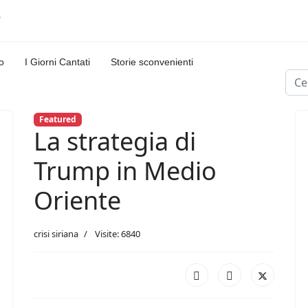
o
I Giorni Cantati
Storie sconvenienti
Cerc
Featured
La strategia di
Trump in Medio
Oriente
crisi siriana
Visite: 6840