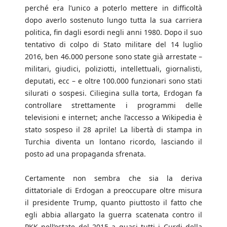
perché era l’unico a poterlo mettere in difficoltà
dopo averlo sostenuto lungo tutta la sua carriera
politica, fin dagli esordi negli anni 1980. Dopo il suo
tentativo di colpo di Stato militare del 14 luglio
2016, ben 46.000 persone sono state già arrestate –
militari, giudici, poliziotti, intellettuali, giornalisti,
deputati, ecc – e oltre 100.000 funzionari sono stati
silurati o sospesi. Ciliegina sulla torta, Erdogan fa
controllare strettamente i programmi delle
televisioni e internet; anche l’accesso a Wikipedia è
stato sospeso il 28 aprile! La libertà di stampa in
Turchia diventa un lontano ricordo, lasciando il
posto ad una propaganda sfrenata.
Certamente non sembra che sia la deriva
dittatoriale di Erdogan a preoccupare oltre misura
il presidente Trump, quanto piuttosto il fatto che
egli abbia allargato la guerra scatenata contro il
PKK nell’estate del 2015 a quasi tutti i Curdi della