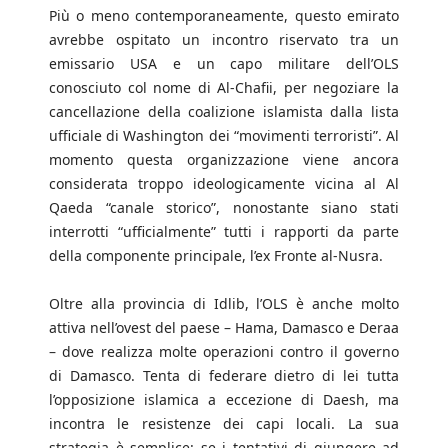
Più o meno contemporaneamente, questo emirato
avrebbe ospitato un incontro riservato tra un
emissario USA e un capo militare dell’OLS
conosciuto col nome di Al-Chafii, per negoziare la
cancellazione della coalizione islamista dalla lista
ufficiale di Washington dei “movimenti terroristi”. Al
momento questa organizzazione viene ancora
considerata troppo ideologicamente vicina al Al
Qaeda “canale storico”, nonostante siano stati
interrotti “ufficialmente” tutti i rapporti da parte
della componente principale, l’ex Fronte al-Nusra.
Oltre alla provincia di Idlib, l’OLS è anche molto
attiva nell’ovest del paese – Hama, Damasco e Deraa
– dove realizza molte operazioni contro il governo
di Damasco. Tenta di federare dietro di lei tutta
l’opposizione islamica a eccezione di Daesh, ma
incontra le resistenze dei capi locali. La sua
strategia è semplice: se i tentativi di giungere ad