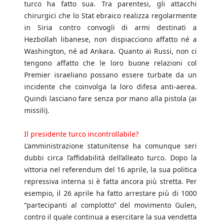
turco ha fatto sua. Tra parentesi, gli attacchi
chirurgici che lo Stat ebraico realizza regolarmente
in Siria contro convogli di armi destinati a
Hezbollah libanese, non dispiacciono affatto né a
Washington, né ad Ankara. Quanto ai Russi, non ci
tengono affatto che le loro buone relazioni col
Premier israeliano possano essere turbate da un
incidente che coinvolga la loro difesa anti-aerea.
Quindi lasciano fare senza por mano alla pistola (ai
missili).
Il presidente turco incontrollabile?
L’amministrazione statunitense ha comunque seri
dubbi circa l’affidabilità dell’alleato turco. Dopo la
vittoria nel referendum del 16 aprile, la sua politica
repressiva interna si è fatta ancora più stretta. Per
esempio, il 26 aprile ha fatto arrestare più di 1000
“partecipanti al complotto” del movimento Gulen,
contro il quale continua a esercitare la sua vendetta