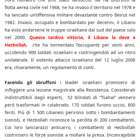
flotta aerea civile nel 1968, ne ha invaso il territorio nel 1978 e
ha lanciato un’offensiva militare devastante contro Beirut nel
1982. Invaso, occupato e bombardato per decenni, il Libano
ha visto andarsene le truppe israeliane dal sud del paese solo
nel 2000.
Questa tardiva vittoria, il Libano la deve a
Hezbollah
, che ha tormentato l’occupante per venti anni,
uccidendo 900 soldati israeliani e costringendoli ad un ritiro
unilaterale. Il violento attacco israeliano del 12 luglio 2006
era, chiaramente, un regolamento di conti.
Facendo gli sbruffoni
i leader israeliani promisero di
infliggere una lezione magistrale alla Resistenza. Considerati
indistruttibili dagli esperti, 52 blindati di “Tsahal” vennero
però trasformati in colabrodo. 170 soldati furono uccisi, 800
feriti. Più di 1 500 Libanesi perirono sotto i bombardamenti
sionisti, e Hezbollah riconosce la perdita di 200 combattenti.
Coi loro lanciarazzi anticarro, i combattenti di Hezbollah
costrinsero le forze sioniste a mollare la presa. Inconcepibile