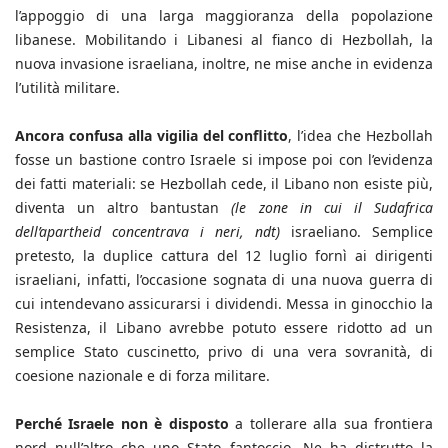
l’appoggio di una larga maggioranza della popolazione
libanese. Mobilitando i Libanesi al fianco di Hezbollah, la
nuova invasione israeliana, inoltre, ne mise anche in evidenza
l’utilità militare.
Ancora confusa alla vigilia del conflitto
, l’idea che Hezbollah
fosse un bastione contro Israele si impose poi con l’evidenza
dei fatti materiali: se Hezbollah cede, il Libano non esiste più,
diventa un altro bantustan
(le zone in cui il Sudafrica
dell’apartheid concentrava i neri, ndt)
israeliano. Semplice
pretesto, la duplice cattura del 12 luglio fornì ai dirigenti
israeliani, infatti, l’occasione sognata di una nuova guerra di
cui intendevano assicurarsi i dividendi. Messa in ginocchio la
Resistenza, il Libano avrebbe potuto essere ridotto ad un
semplice Stato cuscinetto, privo di una vera sovranità, di
coesione nazionale e di forza militare.
Perché Israele non è disposto
a tollerare alla sua frontiera
nord null’altro che uno Stato fantoccio. Ne ha distrutto la