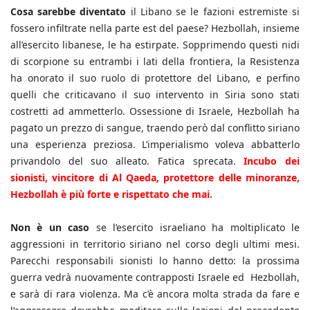
Cosa sarebbe diventato
il Libano se le fazioni estremiste si
fossero infiltrate nella parte est del paese? Hezbollah, insieme
all’esercito libanese, le ha estirpate. Sopprimendo questi nidi
di scorpione su entrambi i lati della frontiera, la Resistenza
ha onorato il suo ruolo di protettore del Libano, e perfino
quelli che criticavano il suo intervento in Siria sono stati
costretti ad ammetterlo. Ossessione di Israele, Hezbollah ha
pagato un prezzo di sangue, traendo però dal conflitto siriano
una esperienza preziosa. L’imperialismo voleva abbatterlo
privandolo del suo alleato. Fatica sprecata.
Incubo dei
sionisti, vincitore di Al Qaeda, protettore delle minoranze,
Hezbollah è più forte e rispettato che mai.
Non è un caso
se l’esercito israeliano ha moltiplicato le
aggressioni in territorio siriano nel corso degli ultimi mesi.
Parecchi responsabili sionisti lo hanno detto: la prossima
guerra vedrà nuovamente contrapposti Israele ed Hezbollah,
e sarà di rara violenza. Ma c’è ancora molta strada da fare e