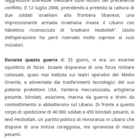
l’aggressore dovrebbe meditare sulle lezioni del precedente
conflitto. Il 12 luglio 2006, prendendo a pretesto la cattura di
due soldati israeliani alla frontiera libanese, una
impressionante armada israeliana invase il Libano con
l’obiettivo riconosciuto di
“sradicare Hezbollah”
. L’esito
dell’operazione ha però riservato molte soprese ai suoi
iniziatori.
Durante questa guerra
di 33 giorni, vi era un enorme
squilibrio di forze. Israele disponeva di una forza militare
colossale, quasi mai battuta sui teatri operativi del Medio
Oriente, e alimentata dai trasferimenti tecnologici del suo
potente protettore USA. Fanteria meccanizzata, artiglieria
pesante, blindati, aviazione, marina da guerra e droni da
combattimento si abbatterono sul Libano. Di fronte a questo
corpo di spedizione di 40 000 soldati e 450 blindati pesanti, si
levò Hezbollah, un partito politico di minoranza in Libano che
dispone di una milizia coraggiosa, ma sprovvista di mezzi
pesanti.