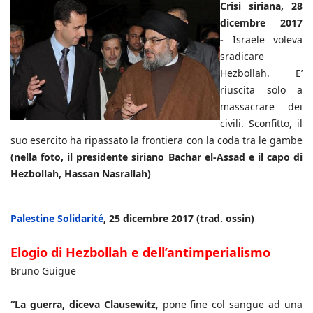
Crisi siriana, 28
dicembre 2017
-
Israele voleva
sradicare
Hezbollah. E’
riuscita solo a
massacrare dei
civili. Sconfitto, il
suo esercito ha ripassato la frontiera con la coda tra le gambe
(nella foto, il presidente siriano Bachar el-Assad e il capo di
Hezbollah, Hassan Nasrallah)
Palestine Solidarité
, 25 dicembre 2017 (trad. ossin)
Elogio di Hezbollah e dell’antimperialismo
Bruno Guigue
“La guerra, diceva Clausewitz
, pone fine col sangue ad una