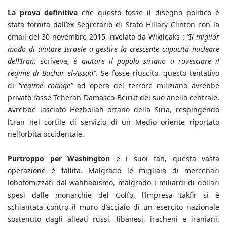
La prova definitiva
che questo fosse il disegno politico è
stata fornita dall’ex Segretario di Stato Hillary Clinton con la
email del 30 novembre 2015, rivelata da Wikileaks :
“Il miglior
modo di aiutare Israele a gestire la crescente capacità nucleare
dell’Iran,
scriveva
, è aiutare il popolo siriano a rovesciare il
regime di Bachar el-Assad”.
Se fosse riuscito, questo tentativo
di
“regime change”
ad opera del terrore miliziano avrebbe
privato l’asse Teheran-Damasco-Beirut del suo anello centrale.
Avrebbe lasciato Hezbollah orfano della Siria, respingendo
l’Iran nel cortile di servizio di un Medio oriente riportato
nell’orbita occidentale.
Purtroppo per Washington
e i suoi fan, questa vasta
operazione è fallita. Malgrado le migliaia di mercenari
lobotomizzati dal wahhabismo, malgrado i miliardi di dollari
spesi dalle monarchie del Golfo, l’impresa takfir si è
schiantata contro il muro d’acciaio di un esercito nazionale
sostenuto dagli alleati russi, libanesi, iracheni e iraniani.