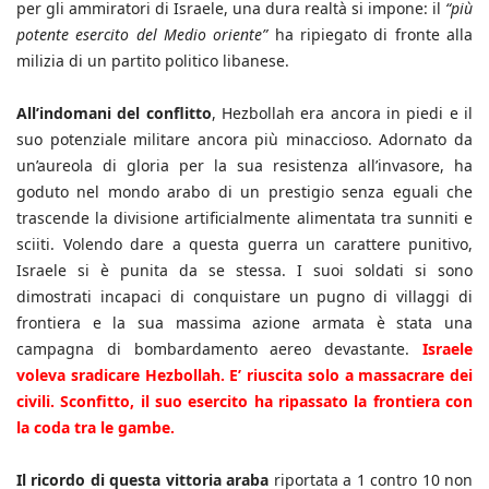
per gli ammiratori di Israele, una dura realtà si impone: il
“più
potente esercito del Medio oriente”
ha ripiegato di fronte alla
milizia di un partito politico libanese.
All’indomani del conflitto
, Hezbollah era ancora in piedi e il
suo potenziale militare ancora più minaccioso. Adornato da
un’aureola di gloria per la sua resistenza all’invasore, ha
goduto nel mondo arabo di un prestigio senza eguali che
trascende la divisione artificialmente alimentata tra sunniti e
sciiti. Volendo dare a questa guerra un carattere punitivo,
Israele si è punita da se stessa. I suoi soldati si sono
dimostrati incapaci di conquistare un pugno di villaggi di
frontiera e la sua massima azione armata è stata una
campagna di bombardamento aereo devastante.
Israele
voleva sradicare Hezbollah. E’ riuscita solo a massacrare dei
civili. Sconfitto, il suo esercito ha ripassato la frontiera con
la coda tra le gambe.
Il ricordo di questa vittoria araba
riportata a 1 contro 10 non