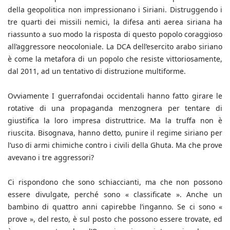
della geopolitica non impressionano i Siriani. Distruggendo i
tre quarti dei missili nemici, la difesa anti aerea siriana ha
riassunto a suo modo la risposta di questo popolo coraggioso
all’aggressore neocoloniale. La DCA dell’esercito arabo siriano
è come la metafora di un popolo che resiste vittoriosamente,
dal 2011, ad un tentativo di distruzione multiforme.
Ovviamente I guerrafondai occidentali hanno fatto girare le
rotative di una propaganda menzognera per tentare di
giustifica la loro impresa distruttrice. Ma la truffa non è
riuscita. Bisognava, hanno detto, punire il regime siriano per
l’uso di armi chimiche contro i civili della Ghuta. Ma che prove
avevano i tre aggressori?
Ci rispondono che sono schiaccianti, ma che non possono
essere divulgate, perché sono « classificate ». Anche un
bambino di quattro anni capirebbe l’inganno. Se ci sono «
prove », del resto, è sul posto che possono essere trovate, ed