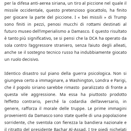
per la difesa anti-aerea siriana, un tiro al piccione nel quale il
missile occidentale, questo pretenzioso giocattolo, ha finito
per giocare la parte del piccione. I « bei missili » di Trump
sono finiti in pezzi, penosi mucchi di rottami destinati al
futuro museo dell’imperialismo a Damasco. E questo risultato
è tanto più significativo, se si pensi che la DCA ha operato da
sola contro l’aggressore straniero, senza l’aiuto degli alleati,
anche se il sostegno tecnico russo ha indubbiamente giocato
un ruolo decisivo.
Identico disastro sul piano della guerra psicologica. Non si
giungeva certo a immaginare, a Washington, Londra e Parigi,
che il popolo siriano sarebbe rimasto paralizzato di fronte a
questa vile aggressione. Ma essa ha piuttosto prodotto
l’effetto contrario, perché la codardia dell’avversario, in
genere, rafforza il morale delle truppe. Le prime immagini
provenienti da Damasco sono state quelle di una popolazione
sorridente, che sventola con fierezza la bandiera nazionale e
il ritratto del presidente Bachar Al-Assad. I tre piedi nichelati