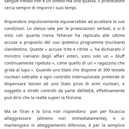
sangue freddo non è un difetto ma una qualità. Il provocatore
cerca sempre di imporre i suoi tempi.
Rispondere impulsivamente equivarrebbe ad accettare le sue
condizioni. Lo stesso vale per le provocazioni verbali, e si è
visto con quanta ironia Teheran ha replicato alle ultime
accuse a proposito del suo ipotetico programma (nucleare)
clandestino. Queste « accuse trite e ritrite », ha dichiarato il
ministro iraniano degli affari esteri, sono solo un « bluff
continuamente ripetuto », come quello di un « ragazzino che
grida al lupo ». Quando uno Stato che dispone di 300 testate
nucleari sottratte a ogni controllo internazionale pretende di
dispensare lezioni ad uno Stato privo di armi nucleari, e
soggetto a stretti controlli da parte dell’AIEA, effettivamente
può dirsi che la realtà superi la finzione.
Ma se l’Iran e la Siria non rispondono pan per focaccia
all’aggressore (almeno non immediatamente), e si
mantengono in atteggiamento difensivo, è per la semplice