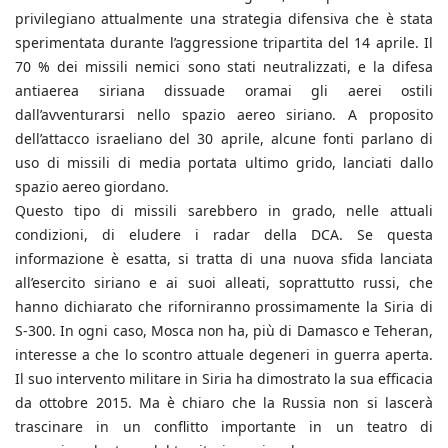
privilegiano attualmente una strategia difensiva che è stata
sperimentata durante l’aggressione tripartita del 14 aprile. Il
70 % dei missili nemici sono stati neutralizzati, e la difesa
antiaerea siriana dissuade oramai gli aerei ostili
dall’avventurarsi nello spazio aereo siriano. A proposito
dell’attacco israeliano del 30 aprile, alcune fonti parlano di
uso di missili di media portata ultimo grido, lanciati dallo
spazio aereo giordano.
Questo tipo di missili sarebbero in grado, nelle attuali
condizioni, di eludere i radar della DCA. Se questa
informazione è esatta, si tratta di una nuova sfida lanciata
all’esercito siriano e ai suoi alleati, soprattutto russi, che
hanno dichiarato che riforniranno prossimamente la Siria di
S-300. In ogni caso, Mosca non ha, più di Damasco e Teheran,
interesse a che lo scontro attuale degeneri in guerra aperta.
Il suo intervento militare in Siria ha dimostrato la sua efficacia
da ottobre 2015. Ma è chiaro che la Russia non si lascerà
trascinare in un conflitto importante in un teatro di