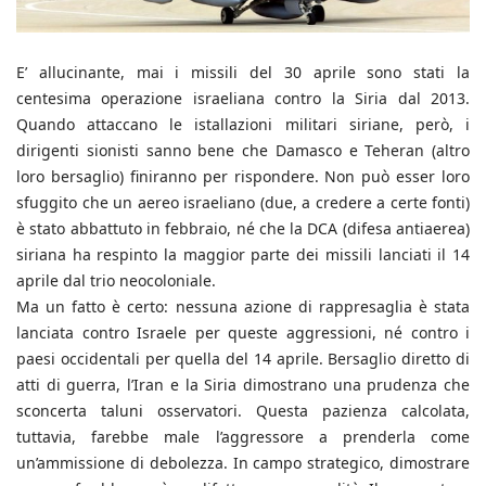
E’ allucinante, mai i missili del 30 aprile sono stati la
centesima operazione israeliana contro la Siria dal 2013.
Quando attaccano le istallazioni militari siriane, però, i
dirigenti sionisti sanno bene che Damasco e Teheran (altro
loro bersaglio) finiranno per rispondere. Non può esser loro
sfuggito che un aereo israeliano (due, a credere a certe fonti)
è stato abbattuto in febbraio, né che la DCA (difesa antiaerea)
siriana ha respinto la maggior parte dei missili lanciati il 14
aprile dal trio neocoloniale.
Ma un fatto è certo: nessuna azione di rappresaglia è stata
lanciata contro Israele per queste aggressioni, né contro i
paesi occidentali per quella del 14 aprile. Bersaglio diretto di
atti di guerra, l’Iran e la Siria dimostrano una prudenza che
sconcerta taluni osservatori. Questa pazienza calcolata,
tuttavia, farebbe male l’aggressore a prenderla come
un’ammissione di debolezza. In campo strategico, dimostrare