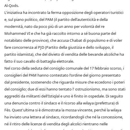
Al-Qods.
L'iniziativa ha incontrato la ferma opposizione degli operatori turistici
e, sul piano politico, del PAM (il partito dell'autenticità e della
modernità, nato da poco più di un anno per volontà del re
Mohammed VI e che ha già raccolto intorno a sé buona parte del
notabilato delle province), che accusa Chabat di populismo e di voler
fare concorrenza al PJD (Partito della giustizia e dello sviluppo, il
partito islamista), che del divieto di vendita delle bevande alcoliche ha
fatto il suo cavallo di battaglia elettorale.
Nel corso della seduta del consiglio comunale del 17 febbraio scorso, i
consiglieri del PAM hanno contestato l'ordine del giorno presentato
dal presidente, sostenendo che riguarda misure che eccedono i poteri
del consiglio; due di essi hanno tentato l' ostruzionismo, ma sono stati
aggrediti da militanti dell'Istiqlal e uno è finito in ospedale. Di seguito
una denuncia contro il sindaco e il ricorso alla wilaya (prefettura) di
Fès. Quest'ultima si è dimostrata la mossa vincente, perché la wilaya
ha inviato una lettera al sindaco, ricordandogli che né la concessione,
né il ritiro delle licenze di vendita degli alcolici rientrano nelle