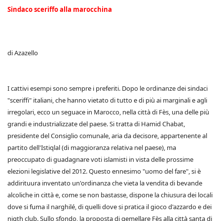
Sindaco sceriffo alla marocchina
di Azazello
I cattivi esempi sono sempre i preferiti. Dopo le ordinanze dei sindaci
"sceriffi" italiani, che hanno vietato di tutto e di più ai marginali e agli
irregolari, ecco un seguace in Marocco, nella città di Fès, una delle più
grandi e industrializzate del paese. Si tratta di Hamid Chabat,
presidente del Consiglio comunale, aria da decisore, appartenente al
partito dell'Istiqlal (di maggioranza relativa nel paese), ma
preoccupato di guadagnare voti islamisti in vista delle prossime
elezioni legislative del 2012. Questo ennesimo "uomo del fare", si è
addirituura inventato un'ordinanza che vieta la vendita di bevande
alcoliche in città e, come se non bastasse, dispone la chiusura dei locali
dove si fuma il narghilé, di quelli dove si pratica il gioco d'azzardo e dei
nigth club. Sullo sfondo, la proposta di gemellare Fès alla città santa di