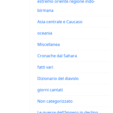
estremo oriente regione indo-
birmana
Asia-centrale e Caucaso
oceania
Miscellanea
Cronache dal Sahara
fatti vari
Dizionario del diavolo
giorni cantati
Non categorizzato
Le guerre dell'Impero in declino