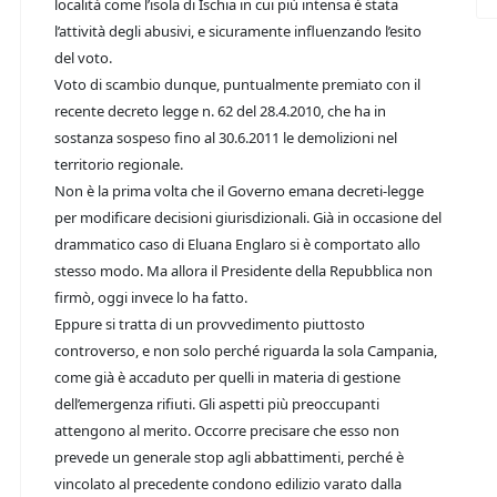
località come l’isola di Ischia in cui più intensa è stata
l’attività degli abusivi, e sicuramente influenzando l’esito
del voto.
Voto di scambio dunque, puntualmente premiato con il
recente decreto legge n. 62 del 28.4.2010, che ha in
sostanza sospeso fino al 30.6.2011 le demolizioni nel
territorio regionale.
Non è la prima volta che il Governo emana decreti-legge
per modificare decisioni giurisdizionali. Già in occasione del
drammatico caso di Eluana Englaro si è comportato allo
stesso modo. Ma allora il Presidente della Repubblica non
firmò, oggi invece lo ha fatto.
Eppure si tratta di un provvedimento piuttosto
controverso, e non solo perché riguarda la sola Campania,
come già è accaduto per quelli in materia di gestione
dell’emergenza rifiuti. Gli aspetti più preoccupanti
attengono al merito. Occorre precisare che esso non
prevede un generale stop agli abbattimenti, perché è
vincolato al precedente condono edilizio varato dalla