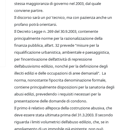
stessa maggioranza di governo nel 2003, dal quale
conviene partire.
Il discorso sarà un po’ tecnico, ma con pazienza anche un
profano potrà orientarsi.
Il Decreto Legge n. 269 del 30.9.2003, contenente
principalmente norme per la razionalizzazione della
finanza pubblica, all’art. 32 prevede “misure per la
riqualificazione urbanistica, ambientale e paesaggistica,
per l’incentivazione dell’attività di repressione
dell’abusivismo edilizio, nonché per la definizione degli
illeciti edilizi e delle occupazioni di aree demaniali”. La
norma, nonostante l’ipocrita denominazione formale,
contiene principalmente disposizioni per la sanatoria degli
abusi edilizi, prevedendo i requisiti necessari per la
presentazione delle domande di condono.
Il primo è relativo all’epoca della costruzione abusiva, che
deve essere stata ultimata prima del 31.3.2003. Il secondo
riguarda i limiti volumetrici dell’abuso edilizio, che, se in
ampliamento di un immobile già esistente, non può