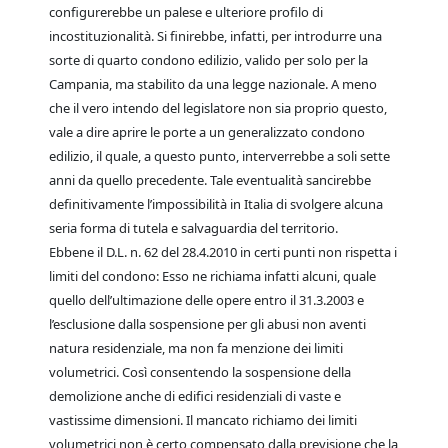
configurerebbe un palese e ulteriore profilo di
incostituzionalità. Si finirebbe, infatti, per introdurre una
sorte di quarto condono edilizio, valido per solo per la
Campania, ma stabilito da una legge nazionale. A meno
che il vero intendo del legislatore non sia proprio questo,
vale a dire aprire le porte a un generalizzato condono
edilizio, il quale, a questo punto, interverrebbe a soli sette
anni da quello precedente. Tale eventualità sancirebbe
definitivamente l’impossibilità in Italia di svolgere alcuna
seria forma di tutela e salvaguardia del territorio.
Ebbene il D.L. n. 62 del 28.4.2010 in certi punti non rispetta i
limiti del condono: Esso ne richiama infatti alcuni, quale
quello dell’ultimazione delle opere entro il 31.3.2003 e
l’esclusione dalla sospensione per gli abusi non aventi
natura residenziale, ma non fa menzione dei limiti
volumetrici. Così consentendo la sospensione della
demolizione anche di edifici residenziali di vaste e
vastissime dimensioni. Il mancato richiamo dei limiti
volumetrici non è certo compensato dalla previsione che la