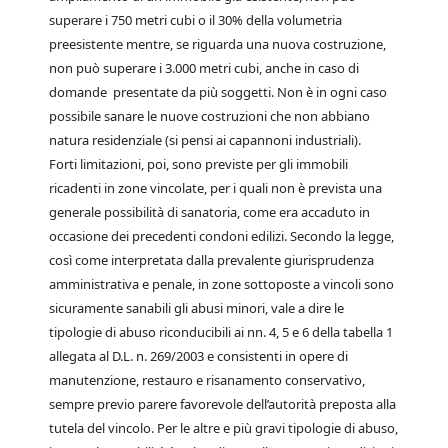
superare i 750 metri cubi o il 30% della volumetria
preesistente mentre, se riguarda una nuova costruzione,
non può superare i 3.000 metri cubi, anche in caso di
domande presentate da più soggetti. Non è in ogni caso
possibile sanare le nuove costruzioni che non abbiano
natura residenziale (si pensi ai capannoni industriali).
Forti limitazioni, poi, sono previste per gli immobili
ricadenti in zone vincolate, per i quali non è prevista una
generale possibilità di sanatoria, come era accaduto in
occasione dei precedenti condoni edilizi. Secondo la legge,
così come interpretata dalla prevalente giurisprudenza
amministrativa e penale, in zone sottoposte a vincoli sono
sicuramente sanabili gli abusi minori, vale a dire le
tipologie di abuso riconducibili ai nn. 4, 5 e 6 della tabella 1
allegata al D.L. n. 269/2003 e consistenti in opere di
manutenzione, restauro e risanamento conservativo,
sempre previo parere favorevole dell’autorità preposta alla
tutela del vincolo. Per le altre e più gravi tipologie di abuso,