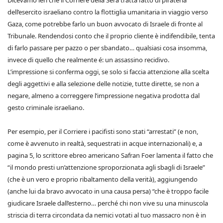
Dicevamo ieri che il Corriere della Sera tratta l’atto di pirateria
dell’esercito israeliano contro la flottiglia umanitaria in viaggio verso
Gaza, come potrebbe farlo un buon avvocato di Israele di fronte al
Tribunale. Rendendosi conto che il proprio cliente è indifendibile, tenta
di farlo passare per pazzo o per sbandato… qualsiasi cosa insomma,
invece di quello che realmente é: un assassino recidivo.
L’impressione si conferma oggi, se solo si faccia attenzione alla scelta
degli aggettivi e alla selezione delle notizie, tutte dirette, se non a
negare, almeno a correggere l’impressione negativa prodotta dal
gesto criminale israeliano.
Per esempio, per il Corriere i pacifisti sono stati “arrestati” (e non,
come è avvenuto in realtà, sequestrati in acque internazionali) e, a
pagina 5, lo scrittore ebreo americano Safran Foer lamenta il fatto che
“il mondo presti un’attenzione sproporzionata agli sbagli di Israele”
(che è un vero e proprio ribaltamento della verità), aggiungendo
(anche lui da bravo avvocato in una causa persa) “che è troppo facile
giudicare Israele dall’esterno… perché chi non vive su una minuscola
striscia di terra circondata da nemici votati al tuo massacro non è in