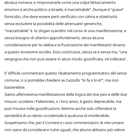
ebraica romana, e rimproverarle come una colpa l’attaccamento
emotivo e anche politico a Israele, è inaccettabile”. Dunque é “grave”
l’omicidio, che deve essere però verificato con calma e obiettività
senza escludere la possibilità delle attenuanti generiche,
“inaccettabile” è lo slogan scandito nel corso di una manifestazione, e
senza bisogno di ulteriori approfondimenti, senza alcuna
considerazione per la rabbia e la frustrazione dei manifestanti dinanzi
a questo ennesimo eccidio. Esso costituisce, senza se e senza ma, “una
vergogna che non può essere in alcun modo giustificata, né tollerata”.
E’ difficile commentare questo ribaltamento programmatico del senso
comune, ci si potrebbe chiedere se Cazzullo “lo fa o lo è?”, ma non
basterebbe.
Siamo all’ennesima manifestazione della logica dei due pesi e delle due
misure: uccidere i Palestinesi, o i loro amici, è gesto deprecabile, ma
può trovare mille giustificazioni. Mentre anche solo offendere la
sensibilità di un ebreo occidentale è qualcosa di intollerabile.
Sospettiamo che, per il Corriere e i suoi commentatori, le vite umane
non siano da considerarsi tutte uguali, che alcune abbiano più valore