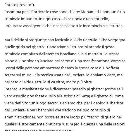
è stato provato”).
Insomma per il Corriere le cose sono chiare: Mohamed Hannoun è un
criminale impunito. In ogni caso… la calunnia è un venticello,
un’auretta assai gentile che insensibile sottile incomincia a sussurrar..
Ma il delirio si raggiunge con l’articolo di Aldo Cazzullo: “Che vergogna
quelle grida nel ghetto”. Conosciamo il trucco: si prende il gesto
criminale compiuto dall’esercito israeliano e lo si mette sullo stesso
piano di uno slogan lanciato nel corso di una manifestazione, come se
i corpi delle persone ammazzate fossero la stessa cosa di un’offesa
scritta sul muro. E’ la tecnica usata dal Corriere, lo abbiamo visto, ma
nel caso di Aldo Cazzullo si va oltre, molto più oltre.
Intanto la manifestazione è diventata “l’assedio al ghetto” (come se il
vero assedio non fosse quello alla striscia di Gaza) e il ghetto di Roma
viene definito “un luogo sacro”. Capiamo che, per l’ideologia liberista
del Corriere (e per i banchieri che siedono nel suo consiglio di
amministrazione), non possa esistere luogo più “sacro” di quello nel
quale si è storicamente praticata l’usura (ed è questa una delle ragioni