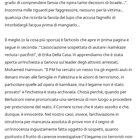
grado di comprendere l’ansia che ispira tante decisioni di Israele…”.
Insomma mille riguardi per l’aggressore, nessuno per la vittima...
qualcosa che ricorda la favola del lupo che accusa l’agnello di
intorbidargli l’acqua prima di mangiarlo…
Il meglio (o la cosa più sporca) è l’articolo che apre in prima pagina e
segue in seconda: :“L’associazione sospettata di aiutare i kamikaze
recluta i pacifisti”, di Erika Della Casa. Vi apprendiamo che è stata
aperta un’inchiesta a Genova sul leader degli attivisti arrestati,
Mohamed Hannoun. “Il PM ha cercato un nesso tra gli ingenti aiuti in
denaro inviati alle famiglie in Palestina e le azioni di terrorismo, in
particolare quelle ad opera di kamikaze, ma il legame non è stato
provato” e l’inchiesta è stata archiviata. Chissà perché, quando per
Berlusconi viene pronunciata una sentenza di non luogo a procedere
per prescrizione del reato, il Corriere scrive che è stato assolto e che,
dunque, è innocente. Nel nostro caso, invece, l’archiviazione in
istruttoria per mancanza assoluta di prove non è il segno di
un’innocenza ingiustamente fatta oggetto di sospetti, quanto
piuttosto il frutto di carenze investigative (“il legame coi terroristi non