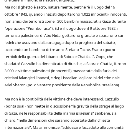
che determinarono la nascita dei ghetti).
Ma no! Il ghetto è sacro, naturalmente, perché “è il luogo del 16
ottobre 1943, quando i nazisti deportarono 1.022 innocenti (innocenti,
non amici dei terroristi come i 300 bambini massacrati a Gaza durante
l’operazione “Piombo fuso”). Ed è il luogo dove, il 9 ottobre 1982, i
terroristi palestinesi di Abu Nidal gettarono granate e spararono sui
fedeli che uscivano dalla sinagoga dopo la preghiera del sabato,
uccidendo un bambino di tre anni, Stefano Taché. Erano i giorni
terribili della guerra del Libano, di Sabra e Chatila…”. Oops, che
sbadato! Cazzullo ha dimenticato di dire che, a Sabra e Chatila, furono
3.000 le vittime palestinesi (innocenti?) massacrate dalla furia dei
cristiani falangisti libanesi, e degli israeliani agli ordini del criminale
Ariel Sharon (poi diventato presidente della Repubblica israeliana).
Ma non è la contibilità delle vittime che deve interessarci. Cazzullo
(bontà sua!) non mette in discussione “la gravità della strage al largo
di Gaza, né le responsabilità della marina israeliana” sebbene, sia
chiaro, “nelle dimensioni che saranno accertate dall’inchiesta
internazionale”. Ma ammonisce: “addossare l’accaduto alla comunità