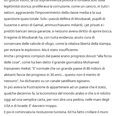
un guscio vuoto, la cui sopravvivenza politica si fondava solo sulla
legittimità storica, proliferava la corruzione, come un cancro, in tutti i
settori, aggravando l’impoverimento della classe media e la sua
sparizione quasi totale. Solo i pascià dell’era di Moubarak, pupilli di
Suzanne o amici di Gamal, ammucchiavano miliardi, i jet privati e i
prestiti bancari senza garanzie, e nessuno aveva diritto di aprire bocca.
Il regime di Moubarak ha, con tutta evidenza, avuto cura di
conservare delle valvole di sfogo, come la relativa libertà della stampa,
per evitare le esplosioni. Ma è stato insufficiente.
Anche i progressi compiuti dal paese erano progressi dovuti “alla forza
delle cose”, come ha ben detto il grande giornalista Mohamed
Hassanein Heikel. “E’ normale che un grande paese di 80 milioni di
abitanti faccia dei progressi in 30 anni… questo non è merito di
nessuno”, ha dichiarato su un canale satellitare egiziano.
In più aveva la frustrazione di appartenere ad un paese che è stato,
qualche decennio fa, la locomotiva del mondo arabo e che si è ridotto
oggi ad una semplice carta, per non dire una pedina, nelle mani degli
USA e di Israele. E’ davvero troppo.
E poi è cominciata la rivoluzione tunisina. Ed ha fatto crollare il muro