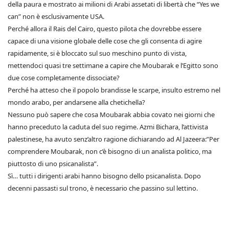
della paura e mostrato ai milioni di Arabi assetati di libertà che “Yes we
can” non è esclusivamente USA.
Perché allora il Rais del Cairo, questo pilota che dovrebbe essere
capace di una visione globale delle cose che gli consenta di agire
rapidamente, si è bloccato sul suo meschino punto di vista,
mettendoci quasi tre settimane a capire che Moubarak e l’Egitto sono
due cose completamente dissociate?
Perché ha atteso che il popolo brandisse le scarpe, insulto estremo nel
mondo arabo, per andarsene alla chetichella?
Nessuno può sapere che cosa Moubarak abbia covato nei giorni che
hanno preceduto la caduta del suo regime. Azmi Bichara, l’attivista
palestinese, ha avuto senz’altro ragione dichiarando ad Al Jazeera:”Per
comprendere Moubarak, non c’è bisogno di un analista politico, ma
piuttosto di uno psicanalista”.
Sì… tutti i dirigenti arabi hanno bisogno dello psicanalista. Dopo
decenni passasti sul trono, è necessario che passino sul lettino.