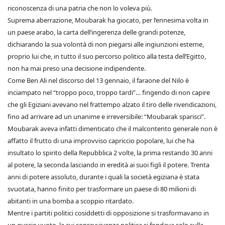
riconoscenza di una patria che non lo voleva più.
Suprema aberrazione, Moubarak ha giocato, per l’ennesima volta in
un paese arabo, la carta dell’ingerenza delle grandi potenze,
dichiarando la sua volontà di non piegarsi alle ingiunzioni esterne,
proprio lui che, in tutto il suo percorso politico alla testa dell’Egitto,
non ha mai preso una decisione indipendente.
Come Ben Ali nel discorso del 13 gennaio, il faraone del Nilo è
inciampato nel “troppo poco, troppo tardi”… fingendo di non capire
che gli Egiziani avevano nel frattempo alzato il tiro delle rivendicazioni,
fino ad arrivare ad un unanime e irreversibile: “Moubarak sparisci”.
Moubarak aveva infatti dimenticato che il malcontento generale non è
affatto il frutto di una improvviso capriccio popolare, lui che ha
insultato lo spirito della Repubblica 2 volte, la prima restando 30 anni
al potere, la seconda lasciando in eredità ai suoi figli il potere. Trenta
anni di potere assoluto, durante i quali la società egiziana è stata
svuotata, hanno finito per trasformare un paese di 80 milioni di
abitanti in una bomba a scoppio ritardato.
Mentre i partiti politici cosiddetti di opposizione si trasformavano in