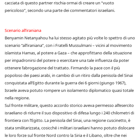
cacciata di questo partner rischia ormai di creare un “vuoto
pericoloso”, secondo una parte dei commentatori israeliani.
Scenario all’iraniana
Benyamin Netanyahou ha lui stesso agitato più volte lo spettro di uno
scenario “all’iraniana”, con i Fratelli Mussulmani – vicini al movimento
islamista Hamas, al potere a Gaza – che approfittano della situazione
per impadronirsi del potere o esercitare una tale influenza da poter
ottenere l’abrogazione del trattato. Firmando la pace con il più
popoloso dei paesi arabi, in cambio di un ritiro dalla penisola del Sinai
conquistata all’Egitto durante la guerra dei 6 giorni (giungo 1967),
Israele aveva potuto rompere un isolamento diplomatico quasi totale
nella regione.
Sul fronte militare, questo accordo storico aveva permesso all’esercito
israeliano di ridurre il suo dispositivo di difesa lungo i 240 chilometri di
frontiera con l’Egitto. La penisola del Sinai, una regione cuscinetto, è
stata smilitarizzata, cosicché i militari israeliani hanno potuto dislocare
le loro forze sul fronte Nord contro la Siria e il Libano, oltre che nei