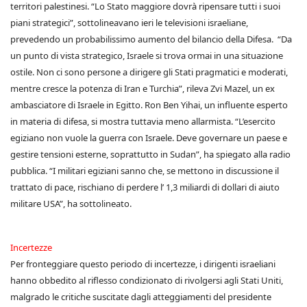
territori palestinesi. “Lo Stato maggiore dovrà ripensare tutti i suoi
piani strategici”, sottolineavano ieri le televisioni israeliane,
prevedendo un probabilissimo aumento del bilancio della Difesa. “Da
un punto di vista strategico, Israele si trova ormai in una situazione
ostile. Non ci sono persone a dirigere gli Stati pragmatici e moderati,
mentre cresce la potenza di Iran e Turchia”, rileva Zvi Mazel, un ex
ambasciatore di Israele in Egitto. Ron Ben Yihai, un influente esperto
in materia di difesa, si mostra tuttavia meno allarmista. “L’esercito
egiziano non vuole la guerra con Israele. Deve governare un paese e
gestire tensioni esterne, soprattutto in Sudan”, ha spiegato alla radio
pubblica. “I militari egiziani sanno che, se mettono in discussione il
trattato di pace, rischiano di perdere l’ 1,3 miliardi di dollari di aiuto
militare USA”, ha sottolineato.
Incertezze
Per fronteggiare questo periodo di incertezze, i dirigenti israeliani
hanno obbedito al riflesso condizionato di rivolgersi agli Stati Uniti,
malgrado le critiche suscitate dagli atteggiamenti del presidente