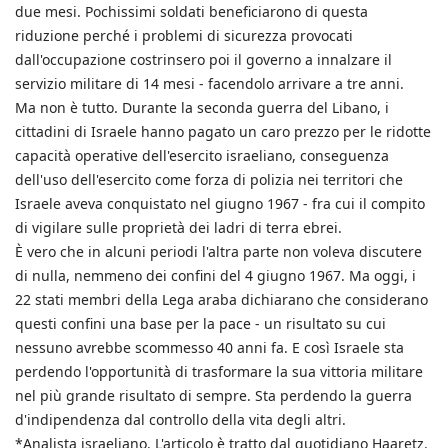
due mesi. Pochissimi soldati beneficiarono di questa
riduzione perché i problemi di sicurezza provocati
dall'occupazione costrinsero poi il governo a innalzare il
servizio militare di 14 mesi - facendolo arrivare a tre anni.
Ma non è tutto. Durante la seconda guerra del Libano, i
cittadini di Israele hanno pagato un caro prezzo per le ridotte
capacità operative dell'esercito israeliano, conseguenza
dell'uso dell'esercito come forza di polizia nei territori che
Israele aveva conquistato nel giugno 1967 - fra cui il compito
di vigilare sulle proprietà dei ladri di terra ebrei.
È vero che in alcuni periodi l'altra parte non voleva discutere
di nulla, nemmeno dei confini del 4 giugno 1967. Ma oggi, i
22 stati membri della Lega araba dichiarano che considerano
questi confini una base per la pace - un risultato su cui
nessuno avrebbe scommesso 40 anni fa. E così Israele sta
perdendo l'opportunità di trasformare la sua vittoria militare
nel più grande risultato di sempre. Sta perdendo la guerra
d'indipendenza dal controllo della vita degli altri.
*Analista israeliano. L'articolo è tratto dal quotidiano Haaretz.