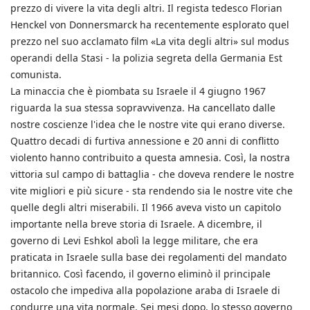
prezzo di vivere la vita degli altri. Il regista tedesco Florian
Henckel von Donnersmarck ha recentemente esplorato quel
prezzo nel suo acclamato film «La vita degli altri» sul modus
operandi della Stasi - la polizia segreta della Germania Est
comunista.
La minaccia che è piombata su Israele il 4 giugno 1967
riguarda la sua stessa sopravvivenza. Ha cancellato dalle
nostre coscienze l'idea che le nostre vite qui erano diverse.
Quattro decadi di furtiva annessione e 20 anni di conflitto
violento hanno contribuito a questa amnesia. Così, la nostra
vittoria sul campo di battaglia - che doveva rendere le nostre
vite migliori e più sicure - sta rendendo sia le nostre vite che
quelle degli altri miserabili. Il 1966 aveva visto un capitolo
importante nella breve storia di Israele. A dicembre, il
governo di Levi Eshkol abolì la legge militare, che era
praticata in Israele sulla base dei regolamenti del mandato
britannico. Così facendo, il governo eliminò il principale
ostacolo che impediva alla popolazione araba di Israele di
condurre una vita normale. Sei mesi dopo, lo stesso governo