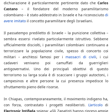
dichiarazione è particolarmente pertinente dato che
Carlos
Castano
– il fondatore del moderno paramilitarismo
colombiano – è stato addestrato in Israele e ha riconosciuto
di
avere imitato
il concetto paramilitare degli Israeliani.
Il passatempo prediletto di Israele – la punizione collettiva –
sembra essersi rivelato particolarmente istruttivo. Sebbene
ufficialmente disciolti, i paramilitari colombiani continuano a
terrorizzare la popolazione civile, spesso di concerto coi
militari – anch’essi famosi per i
massacri di civili
, i cui
cadaveri venivano poi camuffati da guerriglieri
antigovernativi. Uno dei principali obiettivi di questo
terrorismo su larga scala è di scacciare i gruppi autoctoni, i
campesinos e altre persone la cui presenza impedisce lo
sfruttamento pieno delle risorse.
In Chiapas, contemporaneamente, il movimento indigeno ha,
con forza, contrastato i progetti neoliberisti.
L’articolo
di
Electronic Intifada
spiega: «Gli Zapatisti hanno ripreso ampie