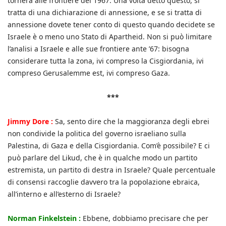
tornerà alle frontiere del 1967. Una volta detto questo, si
tratta di una dichiarazione di annessione, e se si tratta di
annessione dovete tener conto di questo quando decidete se
Israele è o meno uno Stato di Apartheid. Non si può limitare
l’analisi a Israele e alle sue frontiere ante ’67: bisogna
considerare tutta la zona, ivi compreso la Cisgiordania, ivi
compreso Gerusalemme est, ivi compreso Gaza.
***
Jimmy Dore :
Sa, sento dire che la maggioranza degli ebrei
non condivide la politica del governo israeliano sulla
Palestina, di Gaza e della Cisgiordania. Com’è possibile? E ci
può parlare del Likud, che è in qualche modo un partito
estremista, un partito di destra in Israele? Quale percentuale
di consensi raccoglie davvero tra la popolazione ebraica,
all’interno e all’esterno di Israele?
Norman Finkelstein :
Ebbene, dobbiamo precisare che per