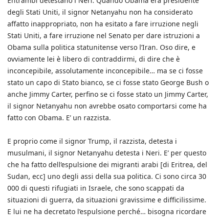
Entrambi detestano i Neri. Quando Obama era presidente
degli Stati Uniti, il signor Netanyahu non ha considerato
affatto inappropriato, non ha esitato a fare irruzione negli
Stati Uniti, a fare irruzione nel Senato per dare istruzioni a
Obama sulla politica statunitense verso l’Iran. Oso dire, e
ovviamente lei è libero di contraddirmi, di dire che è
inconcepibile, assolutamente inconcepibile… ma se ci fosse
stato un capo di Stato bianco, se ci fosse stato George Bush o
anche Jimmy Carter, perfino se ci fosse stato un Jimmy Carter,
il signor Netanyahu non avrebbe osato comportarsi come ha
fatto con Obama. E’ un razzista.
E proprio come il signor Trump, il razzista, detesta i
musulmani, il signor Netanyahu detesta i Neri. E’ per questo
che ha fatto dell’espulsione dei migranti arabi [di Eritrea, del
Sudan, ecc] uno degli assi della sua politica. Ci sono circa 30
000 di questi rifugiati in Israele, che sono scappati da
situazioni di guerra, da situazioni gravissime e difficilissime.
E lui ne ha decretato l’espulsione perché… bisogna ricordare