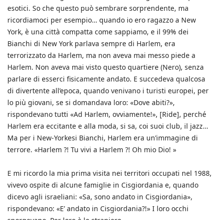
esotici. So che questo può sembrare sorprendente, ma
ricordiamoci per esempio… quando io ero ragazzo a New
York, è una città compatta come sappiamo, e il 99% dei
Bianchi di New York parlava sempre di Harlem, era
terrorizzato da Harlem, ma non aveva mai messo piede a
Harlem. Non aveva mai visto questo quartiere (Nero), senza
parlare di esserci fisicamente andato. E succedeva qualcosa
di divertente all’epoca, quando venivano i turisti europei, per
lo più giovani, se si domandava loro: «Dove abiti?»,
rispondevano tutti «Ad Harlem, ovviamente!», [Ride], perché
Harlem era eccitante e alla moda, si sa, coi suoi club, il jazz…
Ma per i New-Yorkesi Bianchi, Harlem era un’immagine di
terrore. «Harlem ?! Tu vivi a Harlem ?! Oh mio Dio! »
E mi ricordo la mia prima visita nei territori occupati nel 1988,
vivevo ospite di alcune famiglie in Cisgiordania e, quando
dicevo agli israeliani: «Sa, sono andato in Cisgiordania»,
rispondevano: «E’ andato in Cisgiordania?!» I loro occhi