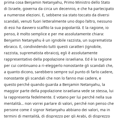
prima cosa Benjamin Netanyahu, Primo Ministro dello Stato
di Israele, governa da circa un decennio, e che ha partecipato
a numerose elezioni. E, sebbene sia stato toccato da diversi
scandali, venuti fuori letteralmente uno dopo l’altro, nessuno
di essi ha davvero scalfito la sua popolarità. E la ragione, io
penso, è molto semplice e per me assolutamente chiara:
Benjamin Netanyahu è un ignobile razzista, un suprematista
ebraico. E, condividendo tutti questi caratteri (ignobile,
razzista, suprematista ebraico), egli è assolutamente
rappresentativo della popolazione israeliana. Ed è la ragione
per cui continuano a ri-eleggerlo nonostante gli scandali che,
a quanto dicono, sarebbero sempre sul punto di farlo cadere,
nonostante gli scandali che non lo fanno mai cadere, e
questo perché quando guarda a Benjamin Netanyahu, la
maggior parte della popolazione israeliana vede se stessa, lui
la rappresenta fedelmente. E votano per lui perché nella sua
mentalità… non vorrei parlare di valori, perché non penso che
persone come il signor Netanyahu abbiano dei valori, ma in
termini di mentalità, di disprezzo per gli Arabi, di disprezzo