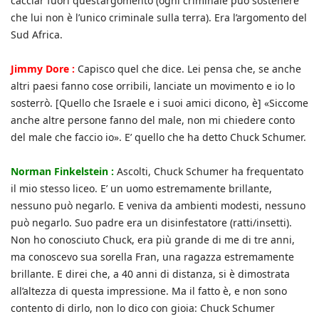
cacciar fuori quest’argomento (ogni criminale può sostenere
che lui non è l’unico criminale sulla terra). Era l’argomento del
Sud Africa.
Jimmy Dore :
Capisco quel che dice. Lei pensa che, se anche
altri paesi fanno cose orribili, lanciate un movimento e io lo
sosterrò. [Quello che Israele e i suoi amici dicono, è] «Siccome
anche altre persone fanno del male, non mi chiedere conto
del male che faccio io». E’ quello che ha detto Chuck Schumer.
Norman Finkelstein :
Ascolti, Chuck Schumer ha frequentato
il mio stesso liceo. E’ un uomo estremamente brillante,
nessuno può negarlo. E veniva da ambienti modesti, nessuno
può negarlo. Suo padre era un disinfestatore (ratti/insetti).
Non ho conosciuto Chuck, era più grande di me di tre anni,
ma conoscevo sua sorella Fran, una ragazza estremamente
brillante. E direi che, a 40 anni di distanza, si è dimostrata
all’altezza di questa impressione. Ma il fatto è, e non sono
contento di dirlo, non lo dico con gioia: Chuck Schumer