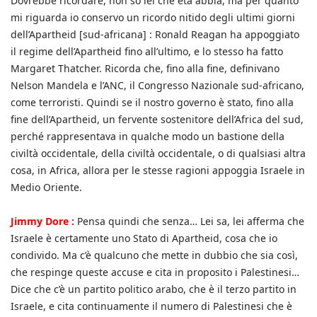
Dovrebbe ricordare, non so lei che età abbia, ma per quanto
mi riguarda io conservo un ricordo nitido degli ultimi giorni
dell’Apartheid [sud-africana] : Ronald Reagan ha appoggiato
il regime dell’Apartheid fino all’ultimo, e lo stesso ha fatto
Margaret Thatcher. Ricorda che, fino alla fine, definivano
Nelson Mandela e l’ANC, il Congresso Nazionale sud-africano,
come terroristi. Quindi se il nostro governo è stato, fino alla
fine dell’Apartheid, un fervente sostenitore dell’Africa del sud,
perché rappresentava in qualche modo un bastione della
civiltà occidentale, della civiltà occidentale, o di qualsiasi altra
cosa, in Africa, allora per le stesse ragioni appoggia Israele in
Medio Oriente.
Jimmy Dore :
Pensa quindi che senza… Lei sa, lei afferma che
Israele è certamente uno Stato di Apartheid, cosa che io
condivido. Ma c’è qualcuno che mette in dubbio che sia così,
che respinge queste accuse e cita in proposito i Palestinesi…
Dice che c’è un partito politico arabo, che è il terzo partito in
Israele, e cita continuamente il numero di Palestinesi che è