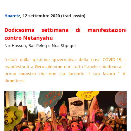
Haaretz
, 12 settembre 2020 (trad. ossin)
Dodicesima settimana di manifestazioni
contro Netanyahu
Nir Hasson, Bar Peleg e Noa Shpigel
Irritati dalla gestione governativa della crisi COVID-19, i
manifestanti a Gerusalemme e in tutto Israele chiedono al ``
primo ministro che non sta facendo il suo lavoro '' di
dimettersi