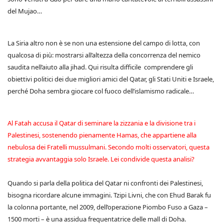
del Mujao…
La Siria altro non è se non una estensione del campo di lotta, con
qualcosa di più: mostrarsi all’altezza della concorrenza del nemico
saudita nell’aiuto alla jihad. Qui risulta difficile comprendere gli
obiettivi politici dei due migliori amici del Qatar, gli Stati Uniti e Israele,
perché Doha sembra giocare col fuoco dell’islamismo radicale…
Al Fatah accusa il Qatar di seminare la zizzania e la divisione tra i
Palestinesi, sostenendo pienamente Hamas, che appartiene alla
nebulosa dei Fratelli mussulmani. Secondo molti osservatori, questa
strategia avvantaggia solo Israele. Lei condivide questa analisi?
Quando si parla della politica del Qatar ni confronti dei Palestinesi,
bisogna ricordare alcune immagini. Tzipi Livni, che con Ehud Barak fu
la colonna portante, nel 2009, dell’operazione Piombo Fuso a Gaza –
1500 morti – è una assidua frequentatrice delle mall di Doha.