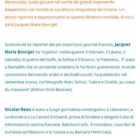
democrazia, vuole giocare nel cortile dei grandi imponendo
dappertutto nel mondo la sua lettura integralista del Corano. Un
lavoro rigoroso e appassionante su questa dittatura morbida, di cui ci
parla Jacques Marie Bourget
Scrittore ed ex reporter dei più importanti giornali francesi,
Jacques
Marie Bourget
ha “coperto” molte guerre: il Vietnam, il Libano, il
Salvador, la guerra del Golfo, la Serbia e il Kosovo, la Palestina… E’ stato
a Ramallah che un proiettile israeliano lo ha ferito gravemente. Grande
conoscitore del mondo arabo e dei livelli occulti, ha pubblicato nel
settembre scorso, col fotografo Marc Simon, “Sabra e Chatila, au coeur
du massacre” (Edition Erick Bonnier).
Nicolas Beau
è stato a lungo giornalista investigativo a Liberation, a
Le Monde e a Le Canard Enchainé, prima di fondare e dirigere il sito di
informazione satirica francese, Bakchirch.info. Si ricordano i suoi libri di
inchiesta sul Marocco e la Tunisia e su Bernard-Henri Levy.