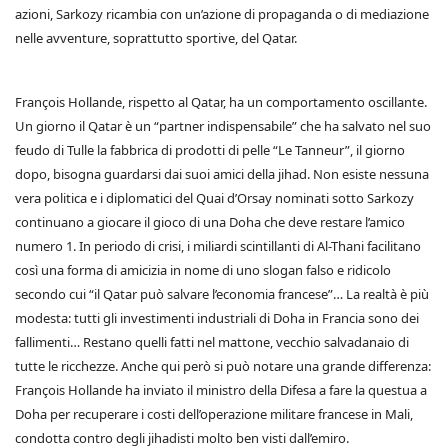
azioni, Sarkozy ricambia con un’azione di propaganda o di mediazione
nelle avventure, soprattutto sportive, del Qatar.
François Hollande, rispetto al Qatar, ha un comportamento oscillante.
Un giorno il Qatar è un “partner indispensabile” che ha salvato nel suo
feudo di Tulle la fabbrica di prodotti di pelle “Le Tanneur”, il giorno
dopo, bisogna guardarsi dai suoi amici della jihad. Non esiste nessuna
vera politica e i diplomatici del Quai d’Orsay nominati sotto Sarkozy
continuano a giocare il gioco di una Doha che deve restare l’amico
numero 1. In periodo di crisi, i miliardi scintillanti di Al-Thani facilitano
così una forma di amicizia in nome di uno slogan falso e ridicolo
secondo cui “il Qatar può salvare l’economia francese”… La realtà è più
modesta: tutti gli investimenti industriali di Doha in Francia sono dei
fallimenti… Restano quelli fatti nel mattone, vecchio salvadanaio di
tutte le ricchezze. Anche qui però si può notare una grande differenza:
François Hollande ha inviato il ministro della Difesa a fare la questua a
Doha per recuperare i costi dell’operazione militare francese in Mali,
condotta contro degli jihadisti molto ben visti dall’emiro.