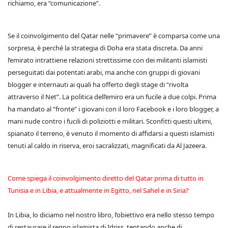
richiamo, era “comunicazione”.
Se il coinvolgimento del Qatar nelle “primavere” è comparsa come una
sorpresa, è perché la strategia di Doha era stata discreta. Da anni
l’emirato intrattiene relazioni strettissime con dei militanti islamisti
perseguitati dai potentati arabi, ma anche con gruppi di giovani
blogger e internauti ai quali ha offerto degli stage di “rivolta
attraverso il Net”. La politica dell’emiro era un fucile a due colpi. Prima
ha mandato al “fronte” i giovani con il loro Facebook e i loro blogger, a
mani nude contro i fucili di poliziotti e militari. Sconfitti questi ultimi,
spianato il terreno, è venuto il momento di affidarsi a questi islamisti
tenuti al caldo in riserva, eroi sacralizzati, magnificati da Al Jazeera.
Come spiega il coinvolgimento diretto del Qatar prima di tutto in
Tunisia e in Libia, e attualmente in Egitto, nel Sahel e in Siria?
In Libia, lo diciamo nel nostro libro, l’obiettivo era nello stesso tempo
di restaurare il regno islamista di Idriss, tentando anche di