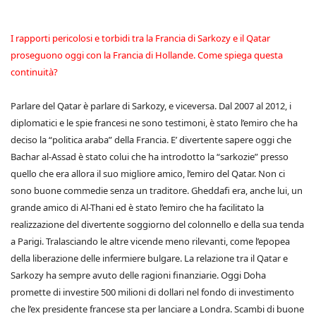
I rapporti pericolosi e torbidi tra la Francia di Sarkozy e il Qatar
proseguono oggi con la Francia di Hollande. Come spiega questa
continuità?
Parlare del Qatar è parlare di Sarkozy, e viceversa. Dal 2007 al 2012, i
diplomatici e le spie francesi ne sono testimoni, è stato l’emiro che ha
deciso la “politica araba” della Francia. E’ divertente sapere oggi che
Bachar al-Assad è stato colui che ha introdotto la “sarkozie” presso
quello che era allora il suo migliore amico, l’emiro del Qatar. Non ci
sono buone commedie senza un traditore. Gheddafi era, anche lui, un
grande amico di Al-Thani ed è stato l’emiro che ha facilitato la
realizzazione del divertente soggiorno del colonnello e della sua tenda
a Parigi. Tralasciando le altre vicende meno rilevanti, come l’epopea
della liberazione delle infermiere bulgare. La relazione tra il Qatar e
Sarkozy ha sempre avuto delle ragioni finanziarie. Oggi Doha
promette di investire 500 milioni di dollari nel fondo di investimento
che l’ex presidente francese sta per lanciare a Londra. Scambi di buone