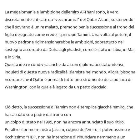
La megalomania e l’ambizione dell’emiro Al-Thani sono, è vero,
discretamente criticate da “vecchi amici” del Qatar Alcuni, sostenendo
che il sovrano è un re malato, premono per la successione al trono del
figlio designato come erede, il principe Tamim. Una volta al potere, il
nuovo padrone ridimensionerebbe le ambizioni, soprattutto nel
sostegno accordato da Doha agli jihadisti, come è stato in Libia, in Mali
e in Siria.
Questa idea è condivisa anche da alcuni diplomatici statunitensi,
inquieti di questa nuova radicalità islamista nel mondo. Allora, bisogna
ricordare che il Qatar è prima di tutto uno strumento della politica di
Washington, con la quale è legato da un patto d’acciaio.
Ciò detto, la successione di Tamim non è semplice giacché l’emiro, che
ha cacciato suo padre dal trono con
un colpo di stato nel 1995, non ha ancora annunciato il suo ritiro.
Peraltro il primo ministro Jassim, cugino dell’emiro, il potentissimo e
ricchissimo “HBJ”, non ha intenzione di rinunciare nemmeno a un