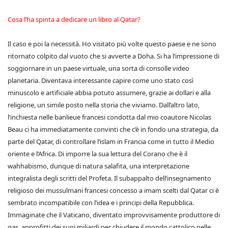
Cosa l’ha spinta a dedicare un libro al Qatar?
Il caso e poi la necessità. Ho visitato più volte questo paese e ne sono
ritornato colpito dal vuoto che si avverte a Doha. Si ha l’impressione di
soggiornare in un paese virtuale, una sorta di consolle video
planetaria. Diventava interessante capire come uno stato così
minuscolo e artificiale abbia potuto assumere, grazie ai dollari e alla
religione, un simile posto nella storia che viviamo. Dall’altro lato,
l’inchiesta nelle banlieue francesi condotta dal mio coautore Nicolas
Beau ci ha immediatamente convinti che c’è in fondo una strategia, da
parte del Qatar, di controllare l’islam in Francia come in tutto il Medio
oriente e l’Africa. Di imporre la sua lettura del Corano che è il
wahhabismo, dunque di natura salafita, una interpretazione
integralista degli scritti del Profeta. Il subappalto dell’insegnamento
religioso dei mussulmani francesi concesso a imam scelti dal Qatar ci è
sembrato incompatibile con l’idea e i principi della Repubblica.
Immaginate che il Vaticano, diventato improvvisamente produttore di
gas, approfitti dei suoi miliardi per chiudere il mondo cattolico nelle