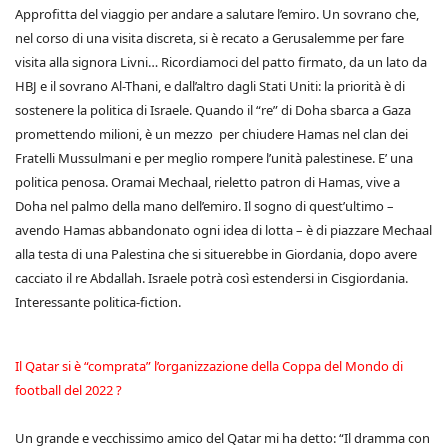
Approfitta del viaggio per andare a salutare l’emiro. Un sovrano che,
nel corso di una visita discreta, si è recato a Gerusalemme per fare
visita alla signora Livni… Ricordiamoci del patto firmato, da un lato da
HBJ e il sovrano Al-Thani, e dall’altro dagli Stati Uniti: la priorità è di
sostenere la politica di Israele. Quando il “re” di Doha sbarca a Gaza
promettendo milioni, è un mezzo per chiudere Hamas nel clan dei
Fratelli Mussulmani e per meglio rompere l’unità palestinese. E’ una
politica penosa. Oramai Mechaal, rieletto patron di Hamas, vive a
Doha nel palmo della mano dell’emiro. Il sogno di quest’ultimo –
avendo Hamas abbandonato ogni idea di lotta – è di piazzare Mechaal
alla testa di una Palestina che si situerebbe in Giordania, dopo avere
cacciato il re Abdallah. Israele potrà così estendersi in Cisgiordania.
Interessante politica-fiction.
Il Qatar si è “comprata” l’organizzazione della Coppa del Mondo di
football del 2022 ?
Un grande e vecchissimo amico del Qatar mi ha detto: “Il dramma con