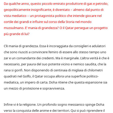
Da qualche anno, questo piccolo emirato produttore di gas e petrolio,
geopoliticamente insignificante, è diventato – almeno dal punto di
vista mediatico – un protagonista politico che intende giocare nel
cortile dei grandi e influire sul corso della Storia nel mondo
mussulmano. E’ mania di grandezza? O il Qatar persegue un progetto
più grande di lui?
C’è mania di grandezza. Essa è incoraggiata da consiglieri e adulatori
che sono riusciti a convincere l’emiro di essere allo stesso tempo uno
zar e un comandante dei credenti. Ma è marginale. L’altra verità è che è
necessario, per paura del suo potente vicino e nemico saudita, che la
rana si gonfi. Non disponendo di centinaia di migliaia di chilometri
quadrati nel Golfo, il Qatar occupa allora una superficie politico-
mediatica, un impero di carta. Doha ritiene che questa espansione sia
un mezzo di protezione e sopravvivenza.
Infine vi è la religione. Un profondo sogno messianico spinge Doha
verso la conquista delle anime e dei territori. Qui si può riprendere il