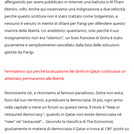
all’ergastolo per avere pubblicato in internet una battuta si Al-Thani
(l’emiro, ndt). Anche qui osserviamo una indignazione a due velocità:
perché questo scrittore non è stato trattato come Solgenitsin, a
nessuno è venuto in mente di sfilare per Parigi per difendere questo
martire della libertà. Un aneddoto: quest’anno, solo perché il suo
insegnamento non era “islamico”, un liceo francese di Doha è stato
puramente e semplicemente cancellato dalla lista delle istituzioni
gestite da Parigi.
Fermiamoci qui perché la situazione dei diritti in Qatar costituisce un
attentato permanente alle libertà
Nonostante ciò, e ritorniamo al famoso paradosso, Doha non esita,
fuori dal suo territorio, a predicare la democrazia. Di più, ogni anno
nella capitale si tiene un forum su questo tema. Il titolo è “New or
restaured democracy”, quando in Qatar non esiste democrazia né
“new” né “restaured”… Secondo la classifica di The Economist,
giustamente in materia di democrazia il Qatar si trova al 136° posto su