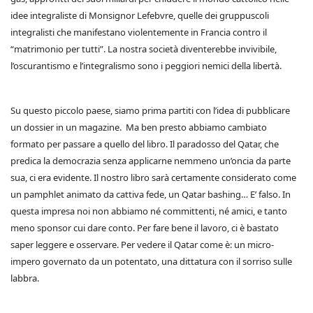
idee integraliste di Monsignor Lefebvre, quelle dei gruppuscoli
integralisti che manifestano violentemente in Francia contro il
“matrimonio per tutti”. La nostra società diventerebbe invivibile,
l’oscurantismo e l’integralismo sono i peggiori nemici della libertà.
Su questo piccolo paese, siamo prima partiti con l’idea di pubblicare
un dossier in un magazine. Ma ben presto abbiamo cambiato
formato per passare a quello del libro. Il paradosso del Qatar, che
predica la democrazia senza applicarne nemmeno un’oncia da parte
sua, ci era evidente. Il nostro libro sarà certamente considerato come
un pamphlet animato da cattiva fede, un Qatar bashing… E’ falso. In
questa impresa noi non abbiamo né committenti, né amici, e tanto
meno sponsor cui dare conto. Per fare bene il lavoro, ci è bastato
saper leggere e osservare. Per vedere il Qatar come è: un micro-
impero governato da un potentato, una dittatura con il sorriso sulle
labbra.