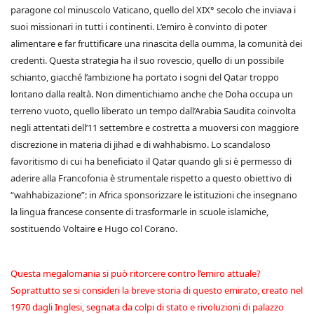
paragone col minuscolo Vaticano, quello del XIX° secolo che inviava i
suoi missionari in tutti i continenti. L’emiro è convinto di poter
alimentare e far fruttificare una rinascita della oumma, la comunità dei
credenti. Questa strategia ha il suo rovescio, quello di un possibile
schianto, giacché l’ambizione ha portato i sogni del Qatar troppo
lontano dalla realtà. Non dimentichiamo anche che Doha occupa un
terreno vuoto, quello liberato un tempo dall’Arabia Saudita coinvolta
negli attentati dell’11 settembre e costretta a muoversi con maggiore
discrezione in materia di jihad e di wahhabismo. Lo scandaloso
favoritismo di cui ha beneficiato il Qatar quando gli si è permesso di
aderire alla Francofonia è strumentale rispetto a questo obiettivo di
“wahhabizazione”: in Africa sponsorizzare le istituzioni che insegnano
la lingua francese consente di trasformarle in scuole islamiche,
sostituendo Voltaire e Hugo col Corano.
Questa megalomania si può ritorcere contro l’emiro attuale?
Soprattutto se si consideri la breve storia di questo emirato, creato nel
1970 dagli Inglesi, segnata da colpi di stato e rivoluzioni di palazzo