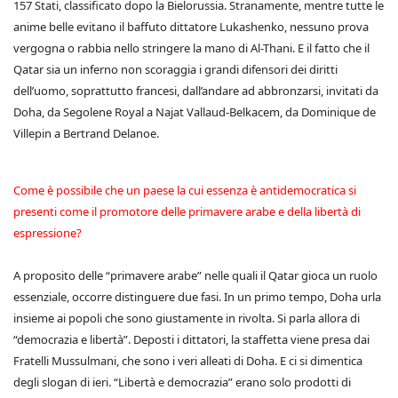
157 Stati, classificato dopo la Bielorussia. Stranamente, mentre tutte le
anime belle evitano il baffuto dittatore Lukashenko, nessuno prova
vergogna o rabbia nello stringere la mano di Al-Thani. E il fatto che il
Qatar sia un inferno non scoraggia i grandi difensori dei diritti
dell’uomo, soprattutto francesi, dall’andare ad abbronzarsi, invitati da
Doha, da Segolene Royal a Najat Vallaud-Belkacem, da Dominique de
Villepin a Bertrand Delanoe.
Come è possibile che un paese la cui essenza è antidemocratica si
presenti come il promotore delle primavere arabe e della libertà di
espressione?
A proposito delle “primavere arabe” nelle quali il Qatar gioca un ruolo
essenziale, occorre distinguere due fasi. In un primo tempo, Doha urla
insieme ai popoli che sono giustamente in rivolta. Si parla allora di
“democrazia e libertà”. Deposti i dittatori, la staffetta viene presa dai
Fratelli Mussulmani, che sono i veri alleati di Doha. E ci si dimentica
degli slogan di ieri. “Libertà e democrazia” erano solo prodotti di