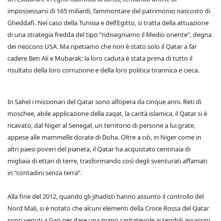
impossessarsi di 165 miliardi, l’ammontare del patrimonio nascosto di
Gheddafi. Nel caso della Tunisia e dell’Egitto, si tratta della attuazione
di una strategia fredda del tipo “ridisegniamo il Medio oriente”, degna
dei neocons USA. Ma ripetiamo che non è stato solo il Qatar a far
cadere Ben Ali e Mubarak; la loro caduta è stata prima di tutto il
risultato della loro corruzione e della loro politica tirannica e cieca.
In Sahel i missionari del Qatar sono all’opera da cinque anni. Reti di
moschee, abile applicazione della zaqat, la carità islamica, il Qatar si è
ricavato, dal Niger al Senegal, un territorio di persone a lui grate,
appese alle mammelle dorate di Doha. Oltre a ciò, in Niger come in
altri paesi poveri del pianeta, il Qatar ha acquistato centinaia di
migliaia di ettari di terre, trasformando così degli sventurati affamati
in “contadini senza terra”.
Alla fine del 2012, quando gli jihadisti hanno assunto il controllo del
Nord Mali, si è notato che alcuni elementi della Croce Rossa del Qatar
sono venuti a Gao per dare una mano caritatevole ai terribili assassini