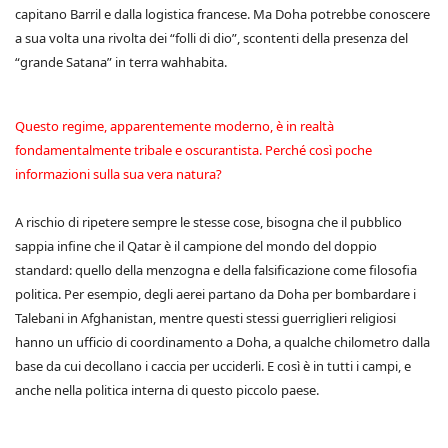
capitano Barril e dalla logistica francese. Ma Doha potrebbe conoscere
a sua volta una rivolta dei “folli di dio”, scontenti della presenza del
“grande Satana” in terra wahhabita.
Questo regime, apparentemente moderno, è in realtà
fondamentalmente tribale e oscurantista. Perché così poche
informazioni sulla sua vera natura?
A rischio di ripetere sempre le stesse cose, bisogna che il pubblico
sappia infine che il Qatar è il campione del mondo del doppio
standard: quello della menzogna e della falsificazione come filosofia
politica. Per esempio, degli aerei partano da Doha per bombardare i
Talebani in Afghanistan, mentre questi stessi guerriglieri religiosi
hanno un ufficio di coordinamento a Doha, a qualche chilometro dalla
base da cui decollano i caccia per ucciderli. E così è in tutti i campi, e
anche nella politica interna di questo piccolo paese.