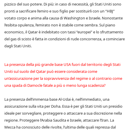
pizzico del suo potere. Di più: in caso di necessità, gli Stati Uniti sono
pronti a sacrificare l’emiro e suo figlio per sostituirli con un “HBJ”
votato corpo e anima alla causa di Washington e Israele. Nonostante
l’esibita opulenza, l’emirato non è stabile come sembra. Sul piano
economico, il Qatar è indebitato con tassi “europei” e lo sfruttamento
del gas di scisto è fatta in condizioni di rude concorrenza, a cominciare
dagli Stati Uniti.
La presenza della più grande base USA fuori dal territorio degli Stati
Uniti sul suolo del Qatar può essere considerata come
un’assicurazione per la sopravvivenza del regime o al contrario come
una spada di Damocle fatale a più o meno lunga scadenza?
La presenza dell’immensa base Al-Udai è, nell’immediato, una
assicurazione sulla vita per Doha. Essa è per gli Stati Uniti un presidio
ideale per sorvegliare, proteggere o attaccare a sua discrezione nella
regione. Proteggere l’Arabia Saudita e Israele, attaccare l’Iran. La
Mecca ha conosciuto delle rivolte, l’ultima delle quali repressa dal