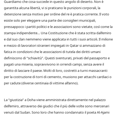
Guardiamo che cosa succede in questo angolo di deserto. Non è
garantita alcuna libertà, vi si praticano le punizioni corporali, la
detenzione senza motivo per ordine del re è pratica corrente. Il voto
esiste solo per eleggere una parte dei consiglieri municipali,
pressappoco i partiti politici e le associazioni sono vietate, così come la
stampa indipendente… Una Costituzione che è stata scritta dall’emiro
e dal suo clan nemmeno viene applicata in tutti i suoi articoli. Il milione
e mezzo di lavoratori stranieri impiegati in Qatar si ammazzano di
fatica in condizioni che le associazioni di tutela dei diritti umani
definiscono di “schiavitù”. Questi sventurati, privati del passaporto e
pagati una miseria, sopravvivono in orrendi campi, senza avere il
diritto di lasciare il paese. Molti di loro, costretti a turni massacranti
per la costruzione di torri di cemento, muoiono per attacchi cardiaci o
per cadute (diverse centinaia di vittime all’anno).
La “giustizia” a Doha viene amministrata direttamente nel palazzo
dell’emiro, attraverso dei giudici che il più delle volte sono mercenari
venuti dal Sudan. Sono loro che hanno condannato il poeta Al-Ajami