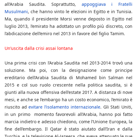
all’Arabia Saudita. Soprattutto,
appoggiava i Fratelli
Musulmani
, che hanno vinto le elezioni in Egitto e in Tunisia.
Ma, quando il presidente Morsi venne deposto in Egitto nel
luglio 2013, l’emirato ha adottato un profilo più discreto, con
l’abdicazione dell’emiro nel 2013 in favore del figlio Tamim.
Un’uscita dalla crisi assai lontana
Una prima crisi con l’Arabia Saudita nel 2013-2014 trovò una
soluzione. Ma poi, con la designazione come principe
ereditario dell’Arabia Saudita di Mohamed bin Salman nel
2015 e col suo ruolo crescente nella politica saudita, si è
giunti alla nuova offensiva dell’estate 2017. A distanza di nove
mesi, e anche se l’embargo ha un costo economico, l’emirato è
riuscito ad
evitare l’isolamento internazionale
. Gli Stati Uniti,
in un primo momento favorevoli all’Arabia, hanno poi fatto
marcia indietro e adesso chiedono, come l’Unione Europea, la
fine dell’embargo. Il Qatar è stato aiutato dall’Iran e dalla
Turchia, e la televisione Al-Jazeera, che aveva attenuato le sue