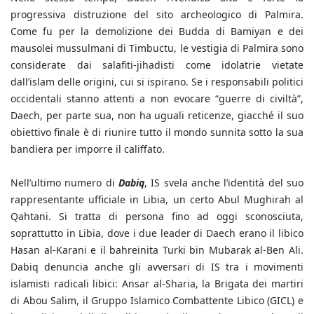
progressiva distruzione del sito archeologico di Palmira.
Come fu per la demolizione dei Budda di Bamiyan e dei
mausolei mussulmani di Timbuctu, le vestigia di Palmira sono
considerate dai salafiti-jihadisti come idolatrie vietate
dall’islam delle origini, cui si ispirano. Se i responsabili politici
occidentali stanno attenti a non evocare “guerre di civiltà”,
Daech, per parte sua, non ha uguali reticenze, giacché il suo
obiettivo finale è di riunire tutto il mondo sunnita sotto la sua
bandiera per imporre il califfato.
Nell’ultimo numero di
Dabiq
, IS svela anche l’identità del suo
rappresentante ufficiale in Libia, un certo Abul Mughirah al
Qahtani. Si tratta di persona fino ad oggi sconosciuta,
soprattutto in Libia, dove i due leader di Daech erano il libico
Hasan al-Karani e il bahreinita Turki bin Mubarak al-Ben Ali.
Dabiq denuncia anche gli avversari di IS tra i movimenti
islamisti radicali libici: Ansar al-Sharia, la Brigata dei martiri
di Abou Salim, il Gruppo Islamico Combattente Libico (GICL) e