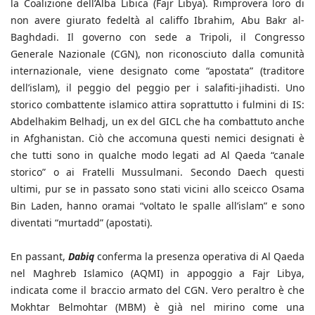
la Coalizione dell’Alba Libica (Fajr Libya). Rimprovera loro di
non avere giurato fedeltà al califfo Ibrahim, Abu Bakr al-
Baghdadi. Il governo con sede a Tripoli, il Congresso
Generale Nazionale (CGN), non riconosciuto dalla comunità
internazionale, viene designato come “apostata” (traditore
dell’islam), il peggio del peggio per i salafiti-jihadisti. Uno
storico combattente islamico attira soprattutto i fulmini di IS:
Abdelhakim Belhadj, un ex del GICL che ha combattuto anche
in Afghanistan. Ciò che accomuna questi nemici designati è
che tutti sono in qualche modo legati ad Al Qaeda “canale
storico” o ai Fratelli Mussulmani. Secondo Daech questi
ultimi, pur se in passato sono stati vicini allo sceicco Osama
Bin Laden, hanno oramai “voltato le spalle all’islam” e sono
diventati “murtadd” (apostati).
En passant,
Dabiq
conferma la presenza operativa di Al Qaeda
nel Maghreb Islamico (AQMI) in appoggio a Fajr Libya,
indicata come il braccio armato del CGN. Vero peraltro è che
Mokhtar Belmohtar (MBM) è già nel mirino come una