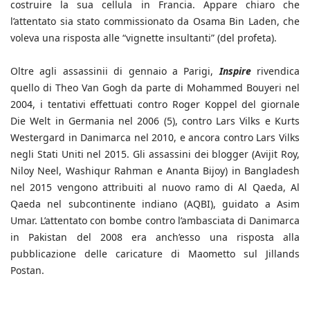
costruire la sua cellula in Francia. Appare chiaro che
l’attentato sia stato commissionato da Osama Bin Laden, che
voleva una risposta alle “vignette insultanti” (del profeta).
Oltre agli assassinii di gennaio a Parigi,
Inspire
rivendica
quello di Theo Van Gogh da parte di Mohammed Bouyeri nel
2004, i tentativi effettuati contro Roger Koppel del giornale
Die Welt in Germania nel 2006 (5), contro Lars Vilks e Kurts
Westergard in Danimarca nel 2010, e ancora contro Lars Vilks
negli Stati Uniti nel 2015. Gli assassini dei blogger (Avijit Roy,
Niloy Neel, Washiqur Rahman e Ananta Bijoy) in Bangladesh
nel 2015 vengono attribuiti al nuovo ramo di Al Qaeda, Al
Qaeda nel subcontinente indiano (AQBI), guidato a Asim
Umar. L’attentato con bombe contro l’ambasciata di Danimarca
in Pakistan del 2008 era anch’esso una risposta alla
pubblicazione delle caricature di Maometto sul Jillands
Postan.