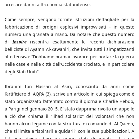
arrecare danni all’economia statunitense.
Come sempre, vengono fornite istruzioni dettagliate per la
fabbricazione di ordigni esplosivi improvvisati – in questo
numero una granata a mano. Da notare che questo numero
di
Inspire
riscontra esattamente le recenti dichiarazioni
belliciste di Ayamn Al-Zawahiri, che invita tutti i simpatizzanti
all’offensiva: “Dobbiamo oramai lavorare per portare la guerra
nelle case e nelle città dell’Occidente crociato, e in particolare
degli Stati Uniti”.
Ibrahim Ibn Hassan al Asiri, conosciuto da anni come
l’artificiere di AQPA (3), scrive un articolo in cui spiega come è
stato organizzato l’attentato contro il giornale Charlie Hebdo,
a Parigi nel gennaio 2015. E’ stato dapprima rivolto un appello
a ciò che chiama il “jihad solitario” dei volontari che non
hanno alcun legame con la struttura di comando di Al Qaeda,
che si limita a “ispirarli e guidarli” con le sue pubblicazioni. A
tal fine, diversi bersagli erano stati designati - tra cui