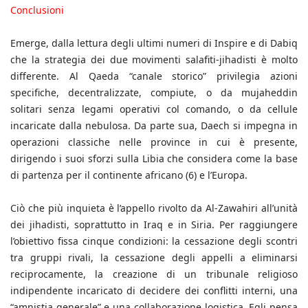
Conclusioni
Emerge, dalla lettura degli ultimi numeri di Inspire e di Dabiq
che la strategia dei due movimenti salafiti-jihadisti è molto
differente. Al Qaeda “canale storico” privilegia azioni
specifiche, decentralizzate, compiute, o da mujaheddin
solitari senza legami operativi col comando, o da cellule
incaricate dalla nebulosa. Da parte sua, Daech si impegna in
operazioni classiche nelle province in cui è presente,
dirigendo i suoi sforzi sulla Libia che considera come la base
di partenza per il continente africano (6) e l’Europa.
Ciò che più inquieta è l’appello rivolto da Al-Zawahiri all’unità
dei jihadisti, soprattutto in Iraq e in Siria. Per raggiungere
l’obiettivo fissa cinque condizioni: la cessazione degli scontri
tra gruppi rivali, la cessazione degli appelli a eliminarsi
reciprocamente, la creazione di un tribunale religioso
indipendente incaricato di decidere dei conflitti interni, una
“amnistia generale” e una collaborazione logistica. Egli pensa