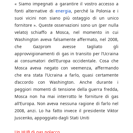
« Siamo impegnati a garantire il vostro accesso a
fonti alternative di
energia
, perché la Polonia e i
suoi vicini non siano più ostaggio di un unico
fornitore ». Queste osservazioni sono un (per nulla
velato) schiaffo a Mosca, nel momento in cui
Washington aveva falsamente affermato, nel 2008,
che Gazprom avesse tagliato gli
approvvigionamenti di gas in transito per l’Ucraina
ai consumatori dell’Europa occidentale. Cosa che
Mosca aveva negato con veemenza, affermando
che era stata l’Ucraina a farlo, quasi certamente
d’accordo con Washington. Anche durante i
peggiori momenti di tensione della guerra fredda,
Mosca non ha mai interrotto le forniture di gas
all’Europa. Non aveva nessuna ragione di farlo nel
2008, anzi. Lo ha fatto invece il presidente Viktor
Juscenko, appoggiato dagli Stati Uniti
Un HUB di gas polacco