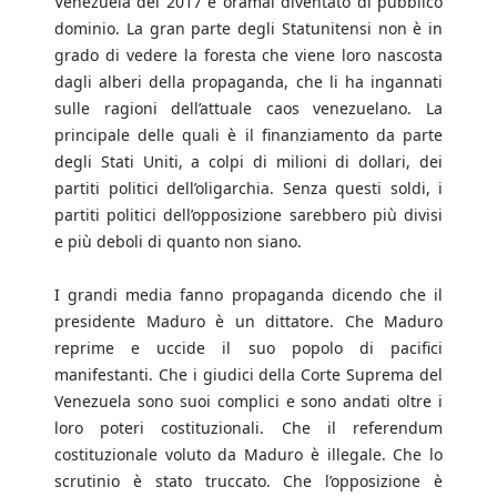
Venezuela del 2017 è oramai diventato di pubblico
dominio. La gran parte degli Statunitensi non è in
grado di vedere la foresta che viene loro nascosta
dagli alberi della propaganda, che li ha ingannati
sulle ragioni dell’attuale caos venezuelano. La
principale delle quali è il finanziamento da parte
degli Stati Uniti, a colpi di milioni di dollari, dei
partiti politici dell’oligarchia. Senza questi soldi, i
partiti politici dell’opposizione sarebbero più divisi
e più deboli di quanto non siano.
I grandi media fanno propaganda dicendo che il
presidente Maduro è un dittatore. Che Maduro
reprime e uccide il suo popolo di pacifici
manifestanti. Che i giudici della Corte Suprema del
Venezuela sono suoi complici e sono andati oltre i
loro poteri costituzionali. Che il referendum
costituzionale voluto da Maduro è illegale. Che lo
scrutinio è stato truccato. Che l’opposizione è