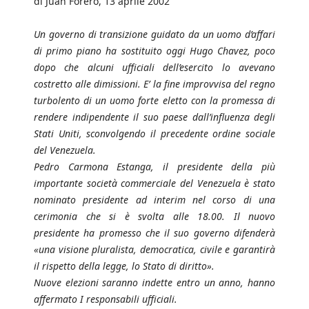
di Juan Forero, 13 aprile 2002
Un governo di transizione guidato da un uomo d’affari
di primo piano ha sostituito oggi Hugo Chavez, poco
dopo che alcuni ufficiali dell’esercito lo avevano
costretto alle dimissioni. E’ la fine improvvisa del regno
turbolento di un uomo forte eletto con la promessa di
rendere indipendente il suo paese dall’influenza degli
Stati Uniti, sconvolgendo il precedente ordine sociale
del Venezuela.
Pedro Carmona Estanga, il presidente della più
importante società commerciale del Venezuela è stato
nominato presidente ad interim nel corso di una
cerimonia che si è svolta alle 18.00. Il nuovo
presidente ha promesso che il suo governo difenderà
«una visione pluralista, democratica, civile e garantirà
il rispetto della legge, lo Stato di diritto».
Nuove elezioni saranno indette entro un anno, hanno
affermato I responsabili ufficiali.