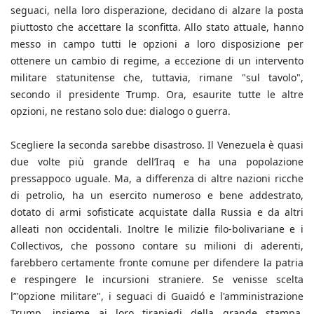
seguaci, nella loro disperazione, decidano di alzare la posta
piuttosto che accettare la sconfitta. Allo stato attuale, hanno
messo in campo tutti le opzioni a loro disposizione per
ottenere un cambio di regime, a eccezione di un intervento
militare statunitense che, tuttavia, rimane "sul tavolo",
secondo il presidente Trump. Ora, esaurite tutte le altre
opzioni, ne restano solo due: dialogo o guerra.
Scegliere la seconda sarebbe disastroso. Il Venezuela è quasi
due volte più grande dell’Iraq e ha una popolazione
pressappoco uguale. Ma, a differenza di altre nazioni ricche
di petrolio, ha un esercito numeroso e bene addestrato,
dotato di armi sofisticate acquistate dalla Russia e da altri
alleati non occidentali. Inoltre le milizie filo-bolivariane e i
Collectivos, che possono contare su milioni di aderenti,
farebbero certamente fronte comune per difendere la patria
e respingere le incursioni straniere. Se venisse scelta
l’"opzione militare", i seguaci di Guaidó e l'amministrazione
Trump, insieme ai loro tirapiedi della grande stampa,