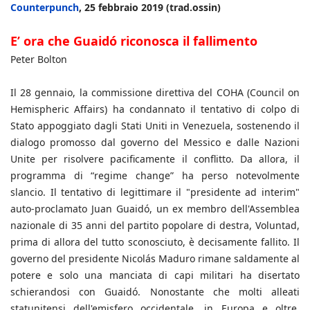
Counterpunch
, 25 febbraio 2019 (trad.ossin)
E’ ora che Guaidó riconosca il fallimento
Peter Bolton
Il 28 gennaio, la commissione direttiva del COHA (Council on
Hemispheric Affairs) ha condannato il tentativo di colpo di
Stato appoggiato dagli Stati Uniti in Venezuela, sostenendo il
dialogo promosso dal governo del Messico e dalle Nazioni
Unite per risolvere pacificamente il conflitto. Da allora, il
programma di “regime change” ha perso notevolmente
slancio. Il tentativo di legittimare il "presidente ad interim"
auto-proclamato Juan Guaidó, un ex membro dell'Assemblea
nazionale di 35 anni del partito popolare di destra, Voluntad,
prima di allora del tutto sconosciuto, è decisamente fallito. Il
governo del presidente Nicolás Maduro rimane saldamente al
potere e solo una manciata di capi militari ha disertato
schierandosi con Guaidó. Nonostante che molti alleati
statunitensi dell'emisfero occidentale, in Europa e oltre,