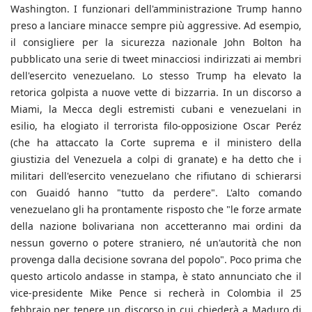
Washington. I funzionari dell'amministrazione Trump hanno
preso a lanciare minacce sempre più aggressive. Ad esempio,
il consigliere per la sicurezza nazionale John Bolton ha
pubblicato una serie di tweet minacciosi indirizzati ai membri
dell'esercito venezuelano. Lo stesso Trump ha elevato la
retorica golpista a nuove vette di bizzarria. In un discorso a
Miami, la Mecca degli estremisti cubani e venezuelani in
esilio, ha elogiato il terrorista filo-opposizione Oscar Peréz
(che ha attaccato la Corte suprema e il ministero della
giustizia del Venezuela a colpi di granate) e ha detto che i
militari dell'esercito venezuelano che rifiutano di schierarsi
con Guaidó hanno "tutto da perdere". L'alto comando
venezuelano gli ha prontamente risposto che "le forze armate
della nazione bolivariana non accetteranno mai ordini da
nessun governo o potere straniero, né un'autorità che non
provenga dalla decisione sovrana del popolo". Poco prima che
questo articolo andasse in stampa, è stato annunciato che il
vice-presidente Mike Pence si recherà in Colombia il 25
febbraio per tenere un discorso in cui chiederà a Maduro di