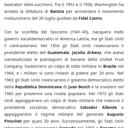
lavoratori dello zucchero. Tra il 1952 e il 1958, Washington ha
armato la dittatura di
Batista
per annientare il movimento
rivoluzionario del 26 luglio guidato da
Fidel Castro
.
Con la sconfitta del fascismo (1941-45), nacquero molti
governi socialdemocratici in America Latina, ma gli Stati Uniti
li contrastarono. Nel 1954 gli Stati Uniti rovesciarono il
presidente eletto del
Guatemala
,
Jacobo Arbenz
, che aveva
nazionalizzato le piantagioni di banane della United Fruit
Company. Sostennero un colpo di stato militare in
Brasile
nel
1964, e i militari vi sono rimasti al potere per 20 anni. Nel
1963 gli Stati Uniti rovesciarono il governo democratico eletto
della
Repubblica Dominicana
di
Juan Bosch
e la invasero nel
1965 per prevenire una rivolta popolare. Nel 1973 gli Stati
Uniti appoggiarono un colpo di Stato militare che rovesciò il
presidente socialista democratico
Salvador Allende
e
appoggiarono il regime militare del generale
Augusto
Pinochet
per quasi 20 anni. Successivamente, gli Stati Uniti
intervennero e occuparono
Grenada
nel 1983 e
Panama
nel