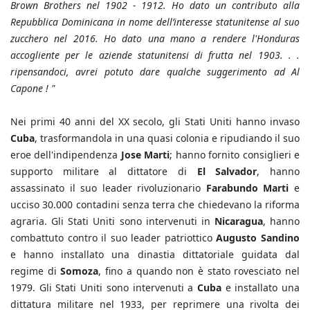
Brown Brothers nel 1902 - 1912. Ho dato un contributo alla
Repubblica Dominicana in nome dell’interesse statunitense al suo
zucchero nel 2016. Ho dato una mano a rendere l'Honduras
accogliente per le aziende statunitensi di frutta nel 1903. . .
ripensandoci, avrei potuto dare qualche suggerimento ad Al
Capone ! "
Nei primi 40 anni del XX secolo, gli Stati Uniti hanno invaso
Cuba
, trasformandola in una quasi colonia e ripudiando il suo
eroe dell'indipendenza
Jose Marti
; hanno fornito consiglieri e
supporto militare al dittatore di
El Salvador
, hanno
assassinato il suo leader rivoluzionario
Farabundo Marti
e
ucciso 30.000 contadini senza terra che chiedevano la riforma
agraria. Gli Stati Uniti sono intervenuti in
Nicaragua
, hanno
combattuto contro il suo leader patriottico
Augusto Sandino
e hanno installato una dinastia dittatoriale guidata dal
regime di
Somoza
, fino a quando non è stato rovesciato nel
1979. Gli Stati Uniti sono intervenuti a
Cuba
e installato una
dittatura militare nel 1933, per reprimere una rivolta dei