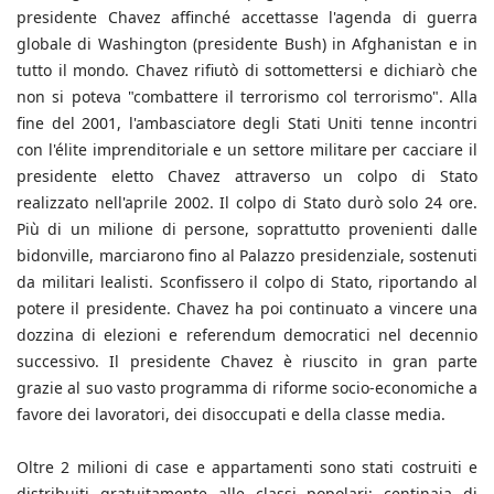
presidente Chavez affinché accettasse l'agenda di guerra
globale di Washington (presidente Bush) in Afghanistan e in
tutto il mondo. Chavez rifiutò di sottomettersi e dichiarò che
non si poteva "combattere il terrorismo col terrorismo". Alla
fine del 2001, l'ambasciatore degli Stati Uniti tenne incontri
con l'élite imprenditoriale e un settore militare per cacciare il
presidente eletto Chavez attraverso un colpo di Stato
realizzato nell'aprile 2002. Il colpo di Stato durò solo 24 ore.
Più di un milione di persone, soprattutto provenienti dalle
bidonville, marciarono fino al Palazzo presidenziale, sostenuti
da militari lealisti. Sconfissero il colpo di Stato, riportando al
potere il presidente. Chavez ha poi continuato a vincere una
dozzina di elezioni e referendum democratici nel decennio
successivo. Il presidente Chavez è riuscito in gran parte
grazie al suo vasto programma di riforme socio-economiche a
favore dei lavoratori, dei disoccupati e della classe media.
Oltre 2 milioni di case e appartamenti sono stati costruiti e
distribuiti gratuitamente alle classi popolari; centinaia di