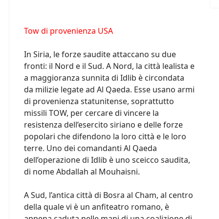
Tow di provenienza USA
In Siria, le forze saudite attaccano su due
fronti: il Nord e il Sud. A Nord, la città lealista e
a maggioranza sunnita di Idlib è circondata
da milizie legate ad Al Qaeda. Esse usano armi
di provenienza statunitense, soprattutto
missili TOW, per cercare di vincere la
resistenza dell’esercito siriano e delle forze
popolari che difendono la loro città e le loro
terre. Uno dei comandanti Al Qaeda
dell’operazione di Idlib è uno sceicco saudita,
di nome Abdallah al Mouhaisni.
A Sud, l’antica città di Bosra al Cham, al centro
della quale vi è un anfiteatro romano, è
appena caduta nelle mani di una coalizione di