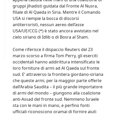
gruppi jihadisti guidata dal Fronte Al Nusra,
filiale di Al Qaeda in Siria. Mentre il Comando
USA si riempie la bocca di discorsi
antiterroristi, nessun aereo dell’asse
USA/UE/CCG (*) è stato ancora avvistato nel
cielo siriano di Idlib o di Bosra al Sham.
Come riferisce il dispaccio Reuters del 23
marzo scorso a firma Tom Perry, gli eserciti
occidentali hanno addirittura intensificato le
loro forniture di armi ad Al Qaeda sul fronte
sud. E’ attraverso la frontiera giordano-siriana
che queste armi, per la maggior parte offerte
dall’Arabia Saudita – il più grande importatore
di armi del mondo – giungono alla coalizione
anti-Assad del fronte sud. Nemmeno Israele
sta con le mani in mano, e perfino fonti
ufficiali riconoscono oramai di fornire aiuti