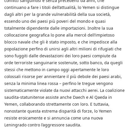
conflitti sanguinosi e senza precedenti da anni, che
continuano a fare i titoli dell’attualità, lo Yemen si distingue
dagli altri per la grande vulnerabilità della sua società,
essendo uno dei paesi più poveri del mondo e quasi
totalmente dipendente dalle importazioni. Inoltre la sua
collocazione geografica lo pone alla mercé dell’impietoso
blocco navale che gli è stato imposto, e che impedisce alla
popolazione perfino di unirsi agli altri milioni di rifugiati che
sono fuggiti dalle devastazioni dei loro paesi compiute da
orde terroriste sanguinarie sostenute, sotto banco, da quegli
stessi che mettono in campo oggi apertamente le loro
colossali risorse per annientare il più debole dei paesi arabi,
senza la minima linea rossa – perfino le tregue vengono
sistematicamente violate da nuovi attacchi aerei. La coalizione
saudita-statunitense assiste anche Daech e Al Qaeda in
Yemen, collaborando strettamente con loro. E tuttavia,
nonostante questa estrema disparità di forze, lo Yemen
resiste eroicamente e si annuncia come una nuova
Leningrado contro l’aggressore saudita.