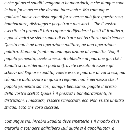
e che gli aerei sauditi vengono a bombardarli, e che dunque sono
le loro forze aeree che devono intervenire. Ma comunque
qualsiasi paese che disponga di forze aeree può fare questa cosa,
bombardare, distruggere perpetrare massacri… Che il vostro
esercito sia prima di tutto capace di difendere i posti di frontiera,
e poi si vedrà se siete capaci di entrare nel territorio dello Yemen.
Questa non è né una operazione militare, né una operazione
politica. Siamo di fronte ad una operazione di vendetta: ‘Voi, il
popolo yemenita, avete smesso di obbedire al padrone (perché i
Sauditi si considerano i padroni), avete cessato di essere gli
schiavi del Signore saudita, volete essere padroni di voi stessi, ma
ciò non è autorizzato in questa regione, non è permesso che il
popolo yemenita sia così, dunque benissimo, pagate il prezzo
della vostra scelta’. Quale è il prezzo? I bombardamenti, le
distruzioni, i massacri, l’essere schiacciati, ecc. Non esiste un’altra
strada. Ecco che cosa succede.
Comunque sia, l’Arabia Saudita deve smetterla e il mondo deve
aiutarla a scendere dall’albero (sul quale si è appollaiata), a