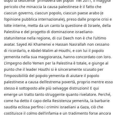
dopo la sedicente “primavera dei popoli” nel 2011, il maggior
pericolo che minaccia la causa palestinese è il fatto che
ciascun governo, ciascun popolo, ciascun paese arabo (e
l’opinione pubblica internazionale), preso dalle proprie crisi e
lotte interne, metta da un canto la questione di Israele, della
Palestina e del progetto di dominazione israeliano-
statunitense nella regione, di cui Daech non è che l’ultimo
avatar. Sayed Ali Khamenei e Hassan Nasrallah non cessano
di ricordarlo, e Abdel-Malim al-Houthi, e con lui il popolo
yemenita nella sua maggioranza, hanno concordato con loro.
L’impegno dello Yemen per la Palestina è totale, e giunge al
punto che il leader Houthi si è sinceramente scusato per
l’impossibilità del popolo yemenita di aiutare il popolo
palestinese a causa dell’estrema povertà, proprio mentre esso
stesso è sottoposto alle più selvagge distruzioni! E qui
emerge un tratto tanto struggente quanto rivelatore. Perché,
come ha detto il capo della Resistenza yemenita, la barbarie
saudita eclissa perfino i crimini israeliani a Gaza, ciò che
costituisce il colmo dell’infamia e un tradimento forse ancora