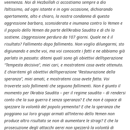
veemenza. Noi di Hezbollah ci accostiamo sempre a dio
l’altissimo, ad ogni istante e in ogni occasione, dichiarando
apertamente, alto e chiaro, la nostra condanna di questa
aggressione barbara, sconsiderata e inumana contro lo Yemen e
il popolo dello Yemen da parte dell’Arabia Saudita e di chi la
sostiene. L’aggressione perdura da 107 giorni. Quale ne è il
risultato? Fallimento dopo fallimento. Non voglio dilungarmi, sto
digiunando e anche voi, ma voi conoscete i fatti e ne abbiamo già
parlato in passato: ditemi quali sono gli obiettivi dell’operazione
“Tempesta decisiva”, miei cari, e mostratemi cosa avete ottenuto.
E chiaritemi gli obiettivi dell’operazione “Restaurazione della
speranza”, miei amati, e mostratemi cosa avete fatta. Voi
troverete solo fallimenti che seguono fallimenti. Non è giunto il
momento per l’Arabia Saudita – per il regime saudita – di rendersi
conto che la sua guerra è senza speranza? E che non è capace di
spezzare la volontà del popolo yemenita? E che la speranza che
poggiano sui loro gruppi armati all’interno dello Yemen non
produce altro risultato se non di aumentare le stragi? E che la
prosecuzione degli attacchi aerei non spezzerà la volontà di