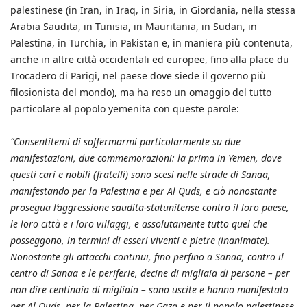
palestinese (in Iran, in Iraq, in Siria, in Giordania, nella stessa
Arabia Saudita, in Tunisia, in Mauritania, in Sudan, in
Palestina, in Turchia, in Pakistan e, in maniera più contenuta,
anche in altre città occidentali ed europee, fino alla place du
Trocadero di Parigi, nel paese dove siede il governo più
filosionista del mondo), ma ha reso un omaggio del tutto
particolare al popolo yemenita con queste parole:
“Consentitemi di soffermarmi particolarmente su due
manifestazioni, due commemorazioni: la prima in Yemen, dove
questi cari e nobili (fratelli) sono scesi nelle strade di Sanaa,
manifestando per la Palestina e per Al Quds, e ciò nonostante
prosegua l’aggressione saudita-statunitense contro il loro paese,
le loro città e i loro villaggi, e assolutamente tutto quel che
posseggono, in termini di esseri viventi e pietre (inanimate).
Nonostante gli attacchi continui, fino perfino a Sanaa, contro il
centro di Sanaa e le periferie, decine di migliaia di persone – per
non dire centinaia di migliaia – sono uscite e hanno manifestato
per Al Quds, per la Palestina, per Gaza e per il popolo palestinese.