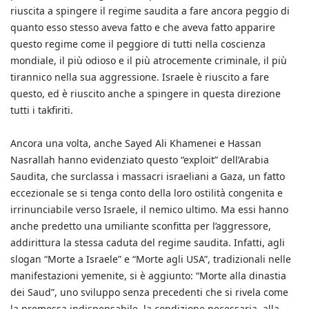
riuscita a spingere il regime saudita a fare ancora peggio di
quanto esso stesso aveva fatto e che aveva fatto apparire
questo regime come il peggiore di tutti nella coscienza
mondiale, il più odioso e il più atrocemente criminale, il più
tirannico nella sua aggressione. Israele è riuscito a fare
questo, ed è riuscito anche a spingere in questa direzione
tutti i takfiriti.
Ancora una volta, anche Sayed Ali Khamenei e Hassan
Nasrallah hanno evidenziato questo “exploit” dell’Arabia
Saudita, che surclassa i massacri israeliani a Gaza, un fatto
eccezionale se si tenga conto della loro ostilità congenita e
irrinunciabile verso Israele, il nemico ultimo. Ma essi hanno
anche predetto una umiliante sconfitta per l’aggressore,
addirittura la stessa caduta del regime saudita. Infatti, agli
slogan “Morte a Israele” e “Morte agli USA”, tradizionali nelle
manifestazioni yemenite, si è aggiunto: “Morte alla dinastia
dei Saud”, uno sviluppo senza precedenti che si rivela come
la premessa indispensabile, la condizione necessaria, alla