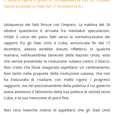
ci aiuta a capire il grado di consapevolezza con cui i cubani
hanno accettato la sfida del 17 dicembre (A.R.)
L’eloquenza dei fatti finisce con l’imporsi. La mattina del 26
ottobre quest’anno è arrivata fra inevitabili speculazioni,
infatti il corso dei passi fatti verso la normalizzazione dei
rapporti fra gli Stati Uniti e Cuba, annunciata fin dal 17
dicembre, adesso avrebbe dovuto riflettersi, in qualche
maniera, nell’Assemblea Generale delle Nazioni Unite, visto
che veniva presentata la risoluzione cubana contro il blocco.
Non credo che fosse esagerato aspettarsi un cambiamento.
Non tanto nella proposta della risoluzione cubana, che non
ha trascurato di risaltare, con molto rigore, i progressi
raggiunti, ma nel posizionamento della potenza il cui governo
aveva ammesso il fallimento della sua politica di ostilità verso
Cuba, e la sua intenzione di porvi fine.
Non c’era neanche motivo di aspettarsi che gli Stati Uniti