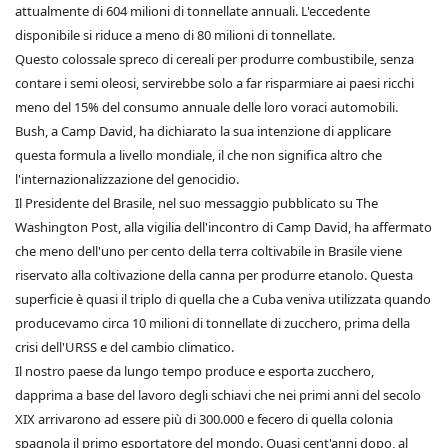
attualmente di 604 milioni di tonnellate annuali. L'eccedente
disponibile si riduce a meno di 80 milioni di tonnellate.
Questo colossale spreco di cereali per produrre combustibile, senza
contare i semi oleosi, servirebbe solo a far risparmiare ai paesi ricchi
meno del 15% del consumo annuale delle loro voraci automobili.
Bush, a Camp David, ha dichiarato la sua intenzione di applicare
questa formula a livello mondiale, il che non significa altro che
l'internazionalizzazione del genocidio.
Il Presidente del Brasile, nel suo messaggio pubblicato su The
Washington Post, alla vigilia dell'incontro di Camp David, ha affermato
che meno dell'uno per cento della terra coltivabile in Brasile viene
riservato alla coltivazione della canna per produrre etanolo. Questa
superficie è quasi il triplo di quella che a Cuba veniva utilizzata quando
producevamo circa 10 milioni di tonnellate di zucchero, prima della
crisi dell'URSS e del cambio climatico.
Il nostro paese da lungo tempo produce e esporta zucchero,
dapprima a base del lavoro degli schiavi che nei primi anni del secolo
XIX arrivarono ad essere più di 300.000 e fecero di quella colonia
spagnola il primo esportatore del mondo. Quasi cent'anni dopo, al