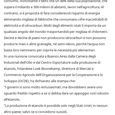
consumo, nonostante il fatto che un 48% della sua popolazione, che
supera il miliardo e 300 milioni di abitanti, lavori nell'agricoltura. Al
contrario, si è proposta di fare considerevoli risparmi di energia
eliminando migliaia di fabbriche che consumano cifre inaccettabili di
elettricità e di idrocarburi. Molti degli alimenti citati li importa da un
qualsiasi angolo del mondo trasportandoli per migliaia di chilometri.
Decine e decine di paesi non producono idrocarburi e non possono
produrre mais o altre granaglie, né semi oleosi, perché l'acqua non
basta loro nemmeno per coprire le necessità più elementari.
In una riunione convocata a Buenos Aires dalla Camera degli
Industriali dell'Olio e dal Centro Esportatore sulla produzione di
etanolo, l'olandese Loek Boonekamp, direttore di Mercati e
Commercio Agricolo dell'Organizzazione per la Cooperazione e lo
Sviluppo (OCDE), ha dichiarato alla stampa che:
"I governi si sono molto entusiasmati; ma dovrebbero avere uno
sguardo freddo rispetto a se si debba dare un appoggio così robusto
all'etanolo.
"La produzione di etanolo è possibile solo negli Stati Uniti; in nessun
altro paese, salvo se si concedono sussidi.