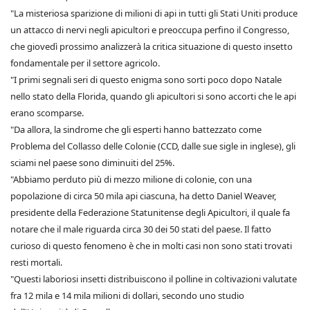
"La misteriosa sparizione di milioni di api in tutti gli Stati Uniti produce
un attacco di nervi negli apicultori e preoccupa perfino il Congresso,
che giovedì prossimo analizzerà la critica situazione di questo insetto
fondamentale per il settore agricolo.
"I primi segnali seri di questo enigma sono sorti poco dopo Natale
nello stato della Florida, quando gli apicultori si sono accorti che le api
erano scomparse.
"Da allora, la sindrome che gli esperti hanno battezzato come
Problema del Collasso delle Colonie (CCD, dalle sue sigle in inglese), gli
sciami nel paese sono diminuiti del 25%.
"Abbiamo perduto più di mezzo milione di colonie, con una
popolazione di circa 50 mila api ciascuna, ha detto Daniel Weaver,
presidente della Federazione Statunitense degli Apicultori, il quale fa
notare che il male riguarda circa 30 dei 50 stati del paese. Il fatto
curioso di questo fenomeno è che in molti casi non sono stati trovati
resti mortali.
"Questi laboriosi insetti distribuiscono il polline in coltivazioni valutate
fra 12 mila e 14 mila milioni di dollari, secondo uno studio