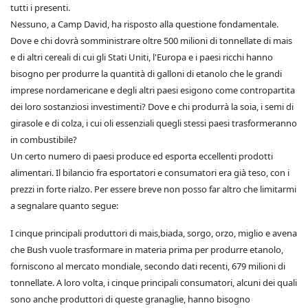
tutti i presenti.
Nessuno, a Camp David, ha risposto alla questione fondamentale.
Dove e chi dovrà somministrare oltre 500 milioni di tonnellate di mais
e di altri cereali di cui gli Stati Uniti, l'Europa e i paesi ricchi hanno
bisogno per produrre la quantità di galloni di etanolo che le grandi
imprese nordamericane e degli altri paesi esigono come contropartita
dei loro sostanziosi investimenti? Dove e chi produrrà la soia, i semi di
girasole e di colza, i cui oli essenziali quegli stessi paesi trasformeranno
in combustibile?
Un certo numero di paesi produce ed esporta eccellenti prodotti
alimentari. Il bilancio fra esportatori e consumatori era già teso, con i
prezzi in forte rialzo. Per essere breve non posso far altro che limitarmi
a segnalare quanto segue:
I cinque principali produttori di mais,biada, sorgo, orzo, miglio e avena
che Bush vuole trasformare in materia prima per produrre etanolo,
forniscono al mercato mondiale, secondo dati recenti, 679 milioni di
tonnellate. A loro volta, i cinque principali consumatori, alcuni dei quali
sono anche produttori di queste granaglie, hanno bisogno