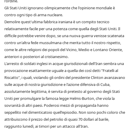
l'ordine.
Gli Stati Uniti ignorano olimpicamente che l'opinione mondiale è
contro ogni tipo di arma nucleare.
Demolire quest'ultima fabbrica iraniana è un compito tecnico
relativamente facile per una potenza come quella degli Stati Uniti. Il
difficile potrebbe venire dopo, se una nuova guerra venisse scatenata
contro un'altra fede mussulmana che merita tutto il nostro rispetto,
come le altre religioni dei popoli del Vicino, Medio e Lontano Oriente,
anteriori o posteriori al cristianesimo.
L'arresto di soldati inglesi in acque giurisdizionali dell'Iran sembra una
provocazione esattamente uguale a quella dei così detti "Fratelli al
Riscatto", i quali, violando gli ordini del presidente Clinton avanzavano
sulle acque di nostra giurisdizione e l'azione difensiva di Cuba,
assolutamente legittima, è servita di pretesto al governo degli Stati
Uniti per promulgare la famosa legge Helms-Burton, che viola la
sovranità di altri paesi. Poderosi mezzi di propaganda hanno
seppellito nel dimenticatoio quell'episodio. Non sono pochi coloro che
attribuiscono il prezzo del petrolio di quasi 70 dollari al barile,
raggiunto lunedì, ai timori per un attacco all'Iran.