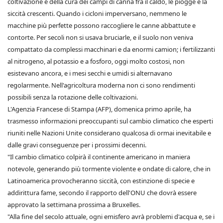
coltivazione e della cura dei campi di canna fra il caldo, le piogge e la
siccità crescenti. Quando i cicloni imperversano, nemmeno le
macchine più perfette possono raccogliere le canne abbattute e
contorte. Per secoli non si usava bruciarle, e il suolo non veniva
compattato da complessi macchinari e da enormi camion; i fertilizzanti
al nitrogeno, al potassio e a fosforo, oggi molto costosi, non
esistevano ancora, e i mesi secchi e umidi si alternavano
regolarmente. Nell'agricoltura moderna non ci sono rendimenti
possibili senza la rotazione delle coltivazioni.
L'Agenzia Francese di Stampa (AFP), domenica primo aprile, ha
trasmesso informazioni preoccupanti sul cambio climatico che esperti
riuniti nelle Nazioni Unite considerano qualcosa di ormai inevitabile e
dalle gravi conseguenze per i prossimi decenni.
"Il cambio climatico colpirà il continente americano in maniera
notevole, generando più tormente violente e ondate di calore, che in
Latinoamerica provocheranno siccità, con estinzione di specie e
addirittura fame, secondo il rapporto dell'ONU che dovrà essere
approvato la settimana prossima a Bruxelles.
"Alla fine del secolo attuale, ogni emisfero avrà problemi d'acqua e, se i