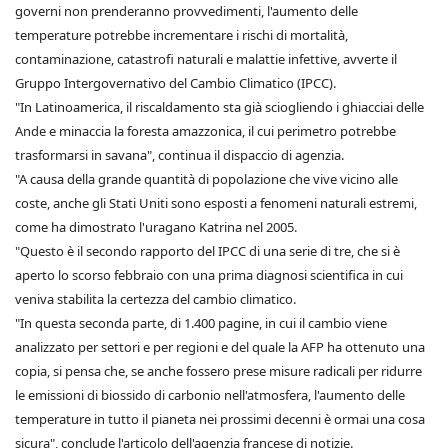
governi non prenderanno provvedimenti, l'aumento delle
temperature potrebbe incrementare i rischi di mortalità,
contaminazione, catastrofi naturali e malattie infettive, avverte il
Gruppo Intergovernativo del Cambio Climatico (IPCC).
"In Latinoamerica, il riscaldamento sta già sciogliendo i ghiacciai delle
Ande e minaccia la foresta amazzonica, il cui perimetro potrebbe
trasformarsi in savana", continua il dispaccio di agenzia.
"A causa della grande quantità di popolazione che vive vicino alle
coste, anche gli Stati Uniti sono esposti a fenomeni naturali estremi,
come ha dimostrato l'uragano Katrina nel 2005.
"Questo è il secondo rapporto del IPCC di una serie di tre, che si è
aperto lo scorso febbraio con una prima diagnosi scientifica in cui
veniva stabilita la certezza del cambio climatico.
"In questa seconda parte, di 1.400 pagine, in cui il cambio viene
analizzato per settori e per regioni e del quale la AFP ha ottenuto una
copia, si pensa che, se anche fossero prese misure radicali per ridurre
le emissioni di biossido di carbonio nell'atmosfera, l'aumento delle
temperature in tutto il pianeta nei prossimi decenni è ormai una cosa
sicura", conclude l'articolo dell'agenzia francese di notizie.