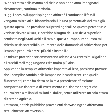
"Non si tratta della manna dal cielo e non dobbiamo impegnarci
ciecamente", continua l'articolo.
"Oggi i paesi sviluppati spingono affinché i combustibili fossili
vengano mischiati ai biocombustibili in una percentuale del 5% e già
questo opera una pressione sui prezzi agricoli. Se questa percentuale
venisse elevata al 10%, ci sarebbe bisogno del 30% della superficie
seminata negli Stati Uniti e il 50% di quella europea. Per questo mi
chiedo se sia sostenibile. L'aumento della domanda di coltivazione per
l'etanolo produrrà prezzi più alti e instabili."
Le misure protezioniste ammontano adesso a 54 centesimi al gallone
e i sussidi reali raggiungono cifre molto più alte.
Applicando la semplice aritmetica imparata al liceo, possiamo provare
che il semplice cambio delle lampadine incandescenti con quelle
fluorescenti, come ho detto nella mia precedente riflessione,
comporta un risparmio di investimento e di risorse energetiche
equivalente a milioni di milioni di dollari, senza utilizzare un solo ettaro
di terreno agricolo.
Frattanto, notizie pubbliche provenienti da Washington affermano
testualmente, attraverso AP: