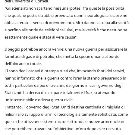
dell'Università di Cornell.
"Gli scienziati non scartano nessuna ipotesi, fra queste la possibilità
che qualche pesticida abbia provocato danni neurologici alle api e ne
abbia alterato il senso di orientamento. Altri danno la colpa alla siccità
e perfino alle onde dei telefoni cellulari, ma la verità è che nessuno sa
esattamente quale è stata al vera causa".
Il peggio potrebbe ancora venire: una nuova guerra per assicurare la
fornitura di gas e di petrolio, che metta la specie umana al bordo
dell'olocausto totale.
Ci sono degli organi di stampa russi che, invocando fonti dei servizi,
hanno informato che la guerra contro l'Iran la stanno preparando in
tutti i particolari da più di tre anni, dal giorno in cui il governo degli
Stati Uniti ha deciso di occupare totalmente l'Irak, scatenando
un'interminabile e odiosa guerra civile.
Frattanto, il governo degli Stati Uniti destina centinaia di migliaia di
milioni allo sviluppo di armi di tecnologia altamente sofisticata, come
quelle che utilizzano sistemi microelettronici, o nuove armi nucleari
che potrebbero trovarsi sull'obbiettivo un'ora dopo aver ricevuto