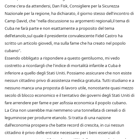
Come c'era da attendersi, Dan Fisk, Consigliere per la Sicurezza
Nazionale per la regione, ha dichiarato, il giorno stesso dell'incontro di
Camp David, che "nella discussione su argomenti regionali,il tema di
Cuba ne farà parte e non esattamente a proposito del tema
dell'etanolo,sul quale il presidente convalescente Fidel Castro ha
scritto un articolo giovedì, ma sulla fame che ha creato nel popolo
cubano".
Essendo obbligato a rispondere a questo gentiluomo, mi vedo
costretto a ricordargli che l'indice di mortalità infantile a Cuba è
inferiore a quello degli Stati Uniti. Possiamo assicurare che non esiste
nessun cittadino privo di assistenza medica gratuita. Tutti studiano e a
nessuno manca una proposta di lavoro utile, nonostante quasi mezzo
secolo di blocco economico e il tentativo dei governi degli Stati Uniti di
fare arrendere per fame e per asfissia economica il popolo cubano.
La Cina non userebbe mai nemmeno una tonnellata di cereali o di
leguminose per produrre etanolo. Si tratta di una nazione
dall'economia prospera che batte record di crescita, in cui nessun
cittadino è privo delle entrate necessarie per i beni essenziali di