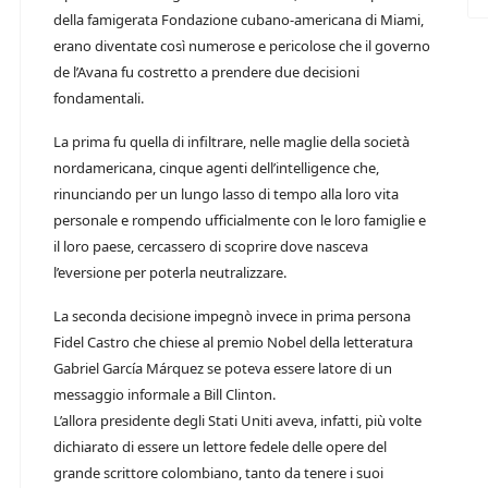
della famigerata Fondazione cubano-americana di Miami,
erano diventate così numerose e pericolose che il governo
de l’Avana fu costretto a prendere due decisioni
fondamentali.
La prima fu quella di infiltrare, nelle maglie della società
nordamericana, cinque agenti dell’intelligence che,
rinunciando per un lungo lasso di tempo alla loro vita
personale e rompendo ufficialmente con le loro famiglie e
il loro paese, cercassero di scoprire dove nasceva
l’eversione per poterla neutralizzare.
La seconda decisione impegnò invece in prima persona
Fidel Castro che chiese al premio Nobel della letteratura
Gabriel García Márquez se poteva essere latore di un
messaggio informale a Bill Clinton.
L’allora presidente degli Stati Uniti aveva, infatti, più volte
dichiarato di essere un lettore fedele delle opere del
grande scrittore colombiano, tanto da tenere i suoi