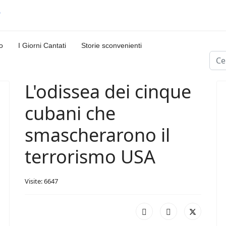
o
I Giorni Cantati
Storie sconvenienti
Cerc
L'odissea dei cinque
cubani che
smascherarono il
terrorismo USA
Visite: 6647