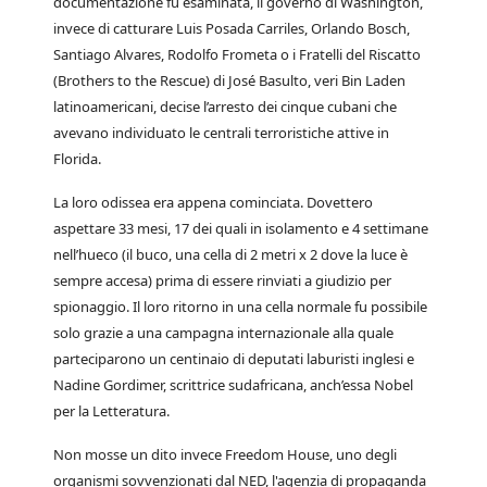
documentazione fu esaminata, il governo di Washington,
invece di catturare Luis Posada Carriles, Orlando Bosch,
Santiago Alvares, Rodolfo Frometa o i Fratelli del Riscatto
(Brothers to the Rescue) di José Basulto, veri Bin Laden
latinoamericani, decise l’arresto dei cinque cubani che
avevano individuato le centrali terroristiche attive in
Florida.
La loro odissea era appena cominciata. Dovettero
aspettare 33 mesi, 17 dei quali in isolamento e 4 settimane
nell’hueco (il buco, una cella di 2 metri x 2 dove la luce è
sempre accesa) prima di essere rinviati a giudizio per
spionaggio. Il loro ritorno in una cella normale fu possibile
solo grazie a una campagna internazionale alla quale
parteciparono un centinaio di deputati laburisti inglesi e
Nadine Gordimer, scrittrice sudafricana, anch’essa Nobel
per la Letteratura.
Non mosse un dito invece Freedom House, uno degli
organismi sovvenzionati dal NED, l'agenzia di propaganda