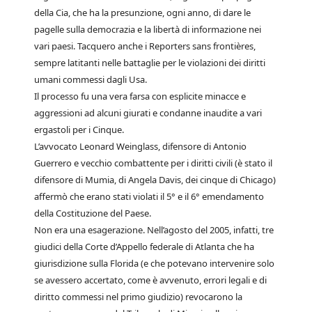
della Cia, che ha la presunzione, ogni anno, di dare le
pagelle sulla democrazia e la libertà di informazione nei
vari paesi. Tacquero anche i Reporters sans frontières,
sempre latitanti nelle battaglie per le violazioni dei diritti
umani commessi dagli Usa.
Il processo fu una vera farsa con esplicite minacce e
aggressioni ad alcuni giurati e condanne inaudite a vari
ergastoli per i Cinque.
L’avvocato Leonard Weinglass, difensore di Antonio
Guerrero e vecchio combattente per i diritti civili (è stato il
difensore di Mumia, di Angela Davis, dei cinque di Chicago)
affermò che erano stati violati il 5° e il 6° emendamento
della Costituzione del Paese.
Non era una esagerazione. Nell’agosto del 2005, infatti, tre
giudici della Corte d’Appello federale di Atlanta che ha
giurisdizione sulla Florida (e che potevano intervenire solo
se avessero accertato, come è avvenuto, errori legali e di
diritto commessi nel primo giudizio) revocarono la