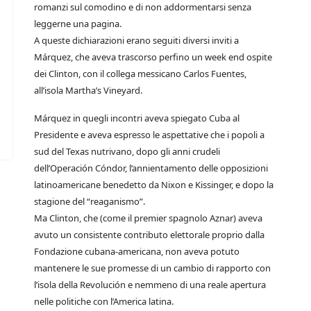
romanzi sul comodino e di non addormentarsi senza
leggerne una pagina.
A queste dichiarazioni erano seguiti diversi inviti a
Márquez, che aveva trascorso perfino un week end ospite
dei Clinton, con il collega messicano Carlos Fuentes,
all’isola Martha’s Vineyard.
Márquez in quegli incontri aveva spiegato Cuba al
Presidente e aveva espresso le aspettative che i popoli a
sud del Texas nutrivano, dopo gli anni crudeli
dell’Operación Cóndor, l’annientamento delle opposizioni
latinoamericane benedetto da Nixon e Kissinger, e dopo la
stagione del “reaganismo”.
Ma Clinton, che (come il premier spagnolo Aznar) aveva
avuto un consistente contributo elettorale proprio dalla
Fondazione cubana-americana, non aveva potuto
mantenere le sue promesse di un cambio di rapporto con
l’isola della Revolución e nemmeno di una reale apertura
nelle politiche con l’America latina.