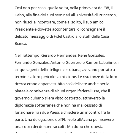
Così non per caso, quella volta, nella primavera del ‘98, il
Gabo, alla fine dei suoi seminari all’Università di Princeton,
non riuscì' a incontrare, come al solito, il suo amico
Presidente e dovette accontentarsi di consegnare il
delicato messaggio di Fidel Castro allo staff della Casa
Bianca.
Nel frattempo, Gerardo Hernandez, René Gonzales,
Fernando Gonzales, Antonio Guerrero e Ramon Labañino, i
cinque agenti dell’intelligence cubana, avevano portato a
termine la loro pericolosa missione. Le risultanze della loro
ricerca erano apparse subito così delicate anche per la
plateale connivenza di alcuni organi federali Usa, che il
governo cubano si era visto costretto, attraverso la
diplomazia sotterranea che non ha mai cessato di
funzionare fra i due Paesi, a chiedere un incontro fra le
parti. Una delegazione dell’Fbi volò all’Avana per ricevere
una copia dei dossier raccolti. Ma dopo che questa