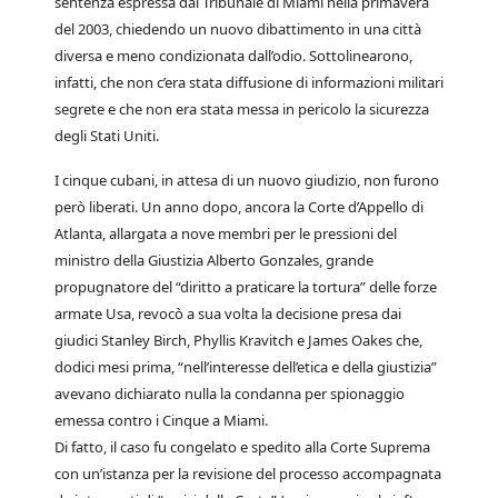
sentenza espressa dal Tribunale di Miami nella primavera
del 2003, chiedendo un nuovo dibattimento in una città
diversa e meno condizionata dall’odio. Sottolinearono,
infatti, che non c’era stata diffusione di informazioni militari
segrete e che non era stata messa in pericolo la sicurezza
degli Stati Uniti.
I cinque cubani, in attesa di un nuovo giudizio, non furono
però liberati. Un anno dopo, ancora la Corte d’Appello di
Atlanta, allargata a nove membri per le pressioni del
ministro della Giustizia Alberto Gonzales, grande
propugnatore del “diritto a praticare la tortura” delle forze
armate Usa, revocò a sua volta la decisione presa dai
giudici Stanley Birch, Phyllis Kravitch e James Oakes che,
dodici mesi prima, “nell’interesse dell’etica e della giustizia”
avevano dichiarato nulla la condanna per spionaggio
emessa contro i Cinque a Miami.
Di fatto, il caso fu congelato e spedito alla Corte Suprema
con un’istanza per la revisione del processo accompagnata