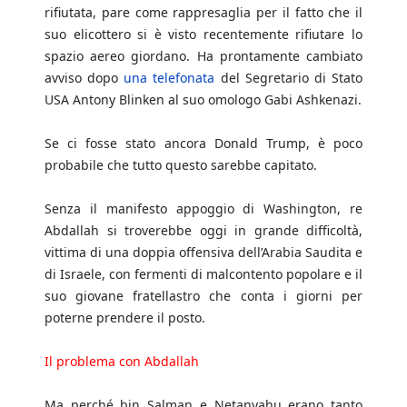
rifiutata, pare come rappresaglia per il fatto che il
suo elicottero si è visto recentemente rifiutare lo
spazio aereo giordano. Ha prontamente cambiato
avviso dopo
una telefonata
del Segretario di Stato
USA Antony Blinken al suo omologo Gabi Ashkenazi.
Se ci fosse stato ancora Donald Trump, è poco
probabile che tutto questo sarebbe capitato.
Senza il manifesto appoggio di Washington, re
Abdallah si troverebbe oggi in grande difficoltà,
vittima di una doppia offensiva dell’Arabia Saudita e
di Israele, con fermenti di malcontento popolare e il
suo giovane fratellastro che conta i giorni per
poterne prendere il posto.
Il problema con Abdallah
Ma perché bin Salman e Netanyahu erano tanto