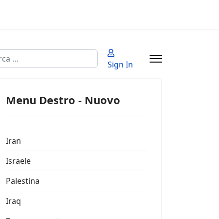
a
Sign In
 2 or more characters for results.
Menu Destro - Nuovo
Iran
Israele
Palestina
Iraq