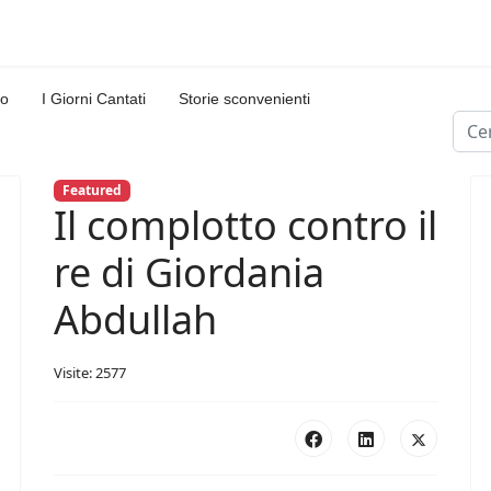
lo
I Giorni Cantati
Storie sconvenienti
Cerc
Type
Featured
Il complotto contro il
re di Giordania
Abdullah
Visite: 2577