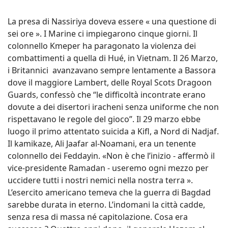
La presa di Nassiriya doveva essere « una questione di
sei ore ». I Marine ci impiegarono cinque giorni. Il
colonnello Kmeper ha paragonato la violenza dei
combattimenti a quella di Hué, in Vietnam. Il 26 Marzo,
i Britannici avanzavano sempre lentamente a Bassora
dove il maggiore Lambert, delle Royal Scots Dragoon
Guards, confessò che “le difficoltà incontrate erano
dovute a dei disertori iracheni senza uniforme che non
rispettavano le regole del gioco”. Il 29 marzo ebbe
luogo il primo attentato suicida a Kifl, a Nord di Nadjaf.
Il kamikaze, Ali Jaafar al-Noamani, era un tenente
colonnello dei Feddayin. «Non è che l’inizio - affermò il
vice-presidente Ramadan - useremo ogni mezzo per
uccidere tutti i nostri nemici nella nostra terra ».
L’esercito americano temeva che la guerra di Bagdad
sarebbe durata in eterno. L’indomani la città cadde,
senza resa di massa né capitolazione. Cosa era