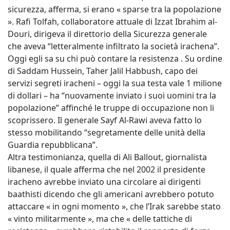
sicurezza, afferma, si erano « sparse tra la popolazione
». Rafi Tolfah, collaboratore attuale di Izzat Ibrahim al-
Douri, dirigeva il direttorio della Sicurezza generale
che aveva “letteralmente infiltrato la società irachena”.
Oggi egli sa su chi può contare la resistenza . Su ordine
di Saddam Hussein, Taher Jalil Habbush, capo dei
servizi segreti iracheni – oggi la sua testa vale 1 milione
di dollari – ha “nuovamente inviato i suoi uomini tra la
popolazione” affinché le truppe di occupazione non li
scoprissero. Il generale Sayf Al-Rawi aveva fatto lo
stesso mobilitando “segretamente delle unità della
Guardia repubblicana”.
Altra testimonianza, quella di Ali Ballout, giornalista
libanese, il quale afferma che nel 2002 il presidente
iracheno avrebbe inviato una circolare ai dirigenti
baathisti dicendo che gli americani avrebbero potuto
attaccare « in ogni momento », che l’Irak sarebbe stato
« vinto militarmente », ma che « delle tattiche di