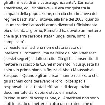
gli ultimi resti di una causa agonizzante”. L’armata
americana, egli dichiarava, « si era conquistata la
simpatia della popolazione, non ciò che rimaneva del
regime baathista” . Tuttavia, alla fine del 2003, quando
il numero degli attacchi erano diventati ufficialmente
più di trenta al giorno, Rumsfeld ha dovuto ammettere
che la guerra sarebbe stata “lunga, dura, difficile,
complicata”.
La resistenza irachena non è stata creata da
intellettuali romantici, ma dall’élite dei Moukhabarat
(servizi segreti) e dall’esercito. Ciò gli ha consentito di
mettere in scacco la CIA nel momento in cui questa ha
spinto in primo piano la figura di Abou Moussab al-
Zarqaoui. Quando gli americani hanno realizzato che
gli Iracheni consideravano le loro Forze speciali
responsabili di attentati efferati e di decapitazioni
documentate, Zarqaoui è stato eliminato.
In cinque anni di occupazione, gli Americani non sono
stati in grado di mettere in atto una strategia né di