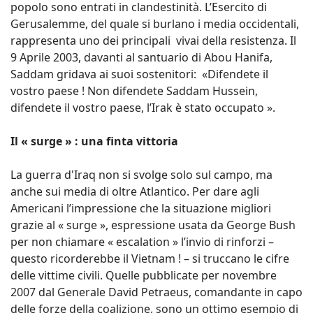
popolo sono entrati in clandestinità. L’Esercito di
Gerusalemme, del quale si burlano i media occidentali,
rappresenta uno dei principali vivai della resistenza. Il
9 Aprile 2003, davanti al santuario di Abou Hanifa,
Saddam gridava ai suoi sostenitori: «Difendete il
vostro paese ! Non difendete Saddam Hussein,
difendete il vostro paese, l’Irak è stato occupato ».
Il « surge » : una finta vittoria
La guerra d'Iraq non si svolge solo sul campo, ma
anche sui media di oltre Atlantico. Per dare agli
Americani l’impressione che la situazione migliori
grazie al « surge », espressione usata da George Bush
per non chiamare « escalation » l’invio di rinforzi –
questo ricorderebbe il Vietnam ! – si truccano le cifre
delle vittime civili. Quelle pubblicate per novembre
2007 dal Generale David Petraeus, comandante in capo
delle forze della coalizione, sono un ottimo esempio di