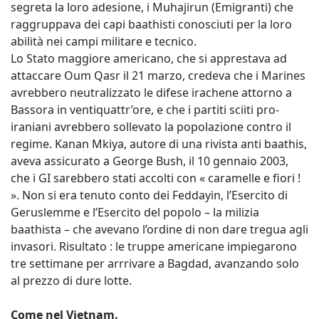
segreta la loro adesione, i Muhajirun (Emigranti) che
raggruppava dei capi baathisti conosciuti per la loro
abilità nei campi militare e tecnico.
Lo Stato maggiore americano, che si apprestava ad
attaccare Oum Qasr il 21 marzo, credeva che i Marines
avrebbero neutralizzato le difese irachene attorno a
Bassora in ventiquattr’ore, e che i partiti sciiti pro-
iraniani avrebbero sollevato la popolazione contro il
regime. Kanan Mkiya, autore di una rivista anti baathis,
aveva assicurato a George Bush, il 10 gennaio 2003,
che i GI sarebbero stati accolti con « caramelle e fiori !
». Non si era tenuto conto dei Feddayin, l’Esercito di
Geruslemme e l’Esercito del popolo – la milizia
baathista – che avevano l’ordine di non dare tregua agli
invasori. Risultato : le truppe americane impiegarono
tre settimane per arrrivare a Bagdad, avanzando solo
al prezzo di dure lotte.
Come nel Vietnam.