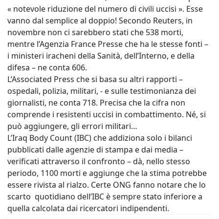
« notevole riduzione del numero di civili uccisi ». Esse
vanno dal semplice al doppio! Secondo Reuters, in
novembre non ci sarebbero stati che 538 morti,
mentre l’Agenzia France Presse che ha le stesse fonti –
i ministeri iracheni della Sanità, dell’Interno, e della
difesa – ne conta 606.
L’Associated Press che si basa su altri rapporti –
ospedali, polizia, militari, - e sulle testimonianza dei
giornalisti, ne conta 718. Precisa che la cifra non
comprende i resistenti uccisi in combattimento. Né, si
può aggiungere, gli errori militari…
L’Iraq Body Count (IBC) che addiziona solo i bilanci
pubblicati dalle agenzie di stampa e dai media –
verificati attraverso il confronto – dà, nello stesso
periodo, 1100 morti e aggiunge che la stima potrebbe
essere rivista al rialzo. Certe ONG fanno notare che lo
scarto quotidiano dell’IBC è sempre stato inferiore a
quella calcolata dai ricercatori indipendenti.