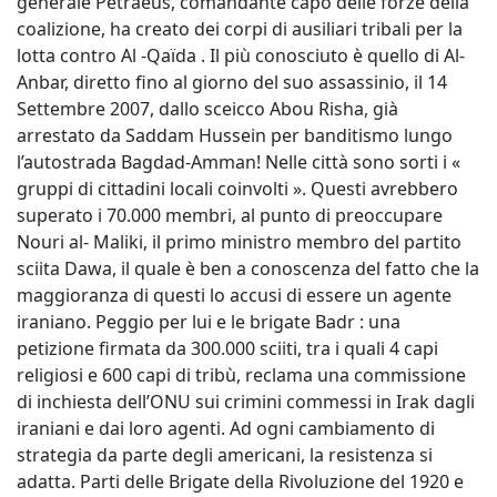
generale Petraeus, comandante capo delle forze della
coalizione, ha creato dei corpi di ausiliari tribali per la
lotta contro Al -Qaïda . Il più conosciuto è quello di Al-
Anbar, diretto fino al giorno del suo assassinio, il 14
Settembre 2007, dallo sceicco Abou Risha, già
arrestato da Saddam Hussein per banditismo lungo
l’autostrada Bagdad-Amman! Nelle città sono sorti i «
gruppi di cittadini locali coinvolti ». Questi avrebbero
superato i 70.000 membri, al punto di preoccupare
Nouri al- Maliki, il primo ministro membro del partito
sciita Dawa, il quale è ben a conoscenza del fatto che la
maggioranza di questi lo accusi di essere un agente
iraniano. Peggio per lui e le brigate Badr : una
petizione firmata da 300.000 sciiti, tra i quali 4 capi
religiosi e 600 capi di tribù, reclama una commissione
di inchiesta dell’ONU sui crimini commessi in Irak dagli
iraniani e dai loro agenti. Ad ogni cambiamento di
strategia da parte degli americani, la resistenza si
adatta. Parti delle Brigate della Rivoluzione del 1920 e