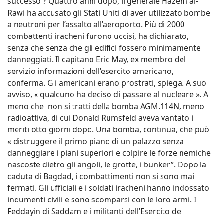
successo ? Quattro anni dopo, il generale Hazem al-
Rawi ha accusato gli Stati Uniti di aver utilizzato bombe
a neutroni per l’assalto all’aeroporto. Più di 2000
combattenti iracheni furono uccisi, ha dichiarato,
senza che senza che gli edifici fossero minimamente
danneggiati. Il capitano Eric May, ex membro del
servizio informazioni dell’esercito americano,
conferma. Gli americani erano prostrati, spiega. A suo
avviso, « qualcuno ha deciso di passare al nucleare ». A
meno che non si tratti della bomba AGM.114N, meno
radioattiva, di cui Donald Rumsfeld aveva vantato i
meriti otto giorni dopo. Una bomba, continua, che può
« distruggere il primo piano di un palazzo senza
danneggiare i piani superiori e colpire le forze nemiche
nascoste dietro gli angoli, le grotte, i bunker”. Dopo la
caduta di Bagdad, i combattimenti non si sono mai
fermati. Gli ufficiali e i soldati iracheni hanno indossato
indumenti civili e sono scomparsi con le loro armi. I
Feddayin di Saddam e i militanti dell’Esercito del