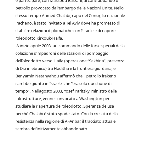
e partecipare, con Massoud Barzani, al contrabbando di
petrolio provocato dall’embargo delle Nazioni Unite. Nello
stesso tempo Ahmed Chalabi, capo del Consiglio nazionale
iracheno, è stato invitato a Tel Aviv dove ha promesso di
stabilire relazioni diplomatiche con Israele e di riaprire
l’oleodotto Kirkouk-Haifa.
A inizio aprile 2003, un commando delle forse speciali della
colazione s’impadronì delle stazioni di pompaggio
dell’oleodotto verso Haifa (operazione “Sekhina”, presenza
di Dio in ebraico) tra Haditha e la frontiera giordana, e
Benyamin Netanyahou affermò che il petrolio irakeno
sarebbe giunto in Israele, che “era solo questione di
tempo”. Nell’agosto 2003, Yosef Paritzky, ministro delle
infrastrutture, venne convocato a Washington per
studiare la riapertura dell’oleodotto. Speranza delusa
perché Chalabi è stato spodestato. Con la crescita della
resistenza nella regione di Al-Anbar, il tracciato attuale
sembra definitivamente abbandonato.