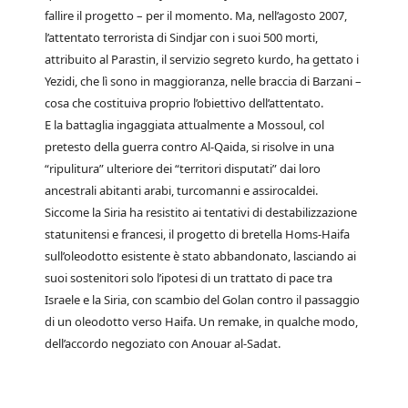
fallire il progetto – per il momento. Ma, nell’agosto 2007,
l’attentato terrorista di Sindjar con i suoi 500 morti,
attribuito al Parastin, il servizio segreto kurdo, ha gettato i
Yezidi, che lì sono in maggioranza, nelle braccia di Barzani –
cosa che costituiva proprio l’obiettivo dell’attentato.
E la battaglia ingaggiata attualmente a Mossoul, col
pretesto della guerra contro Al-Qaida, si risolve in una
“ripulitura” ulteriore dei “territori disputati” dai loro
ancestrali abitanti arabi, turcomanni e assirocaldei.
Siccome la Siria ha resistito ai tentativi di destabilizzazione
statunitensi e francesi, il progetto di bretella Homs-Haifa
sull’oleodotto esistente è stato abbandonato, lasciando ai
suoi sostenitori solo l’ipotesi di un trattato di pace tra
Israele e la Siria, con scambio del Golan contro il passaggio
di un oleodotto verso Haifa. Un remake, in qualche modo,
dell’accordo negoziato con Anouar al-Sadat.