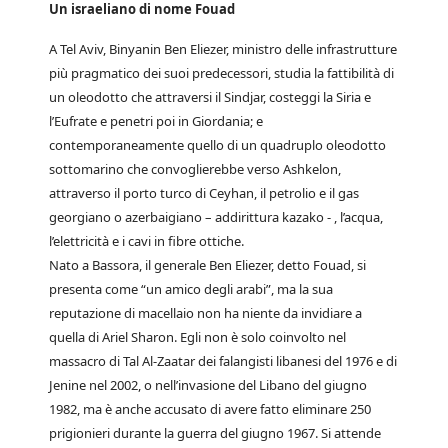
Un israeliano di nome Fouad
A Tel Aviv, Binyanin Ben Eliezer, ministro delle infrastrutture
più pragmatico dei suoi predecessori, studia la fattibilità di
un oleodotto che attraversi il Sindjar, costeggi la Siria e
l’Eufrate e penetri poi in Giordania; e
contemporaneamente quello di un quadruplo oleodotto
sottomarino che convoglierebbe verso Ashkelon,
attraverso il porto turco di Ceyhan, il petrolio e il gas
georgiano o azerbaigiano – addirittura kazako - , l’acqua,
l’elettricità e i cavi in fibre ottiche.
Nato a Bassora, il generale Ben Eliezer, detto Fouad, si
presenta come “un amico degli arabi”, ma la sua
reputazione di macellaio non ha niente da invidiare a
quella di Ariel Sharon. Egli non è solo coinvolto nel
massacro di Tal Al-Zaatar dei falangisti libanesi del 1976 e di
Jenine nel 2002, o nell’invasione del Libano del giugno
1982, ma è anche accusato di avere fatto eliminare 250
prigionieri durante la guerra del giugno 1967. Si attende