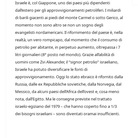
Israele è, col Giappone, uno dei paesi più dipendenti
dall’estero per gli approvvigionamenti petroliferi. I miliardi
di barili giacenti ai piedi del monte Carmel o sotto Gerico, al
momento non sono altro se non un sogno degli
evangelisti nordamericani. Il rifornimento del paese è, nella
realtà, un vero rompicapo, dal momento che il consumo di
petrolio per abitante, in perpetuo aumento, oltrepassa i 7
litri giornalieri (8° posto nel mondo). Grazie all’abilità di
uomini come Zvi Alexander, il “signor petrolio” israeliano,
Israele ha potuto diversificare le fonti di
approvvigionamento. Oggi lo stato ebraico è rifornito dalla
Russia, dalle ex Repubbliche sovietiche, dalla Norvegia, dal
Messico, da alcuni paesi dell’Africa dell’ovest e, cosa meno
nota, dall’Egitto. Ma le consegne previste nel trattato
israelo-egiziano del 1979 – che hanno coperto fino a 1/3
dei bisogni israeliani – sono diventati oramai insufficienti.