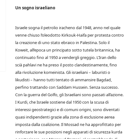
Un sogno israeliano
Israele sogna il petrolio iracheno dal 1948, anno nel quale
venne chiuso l’oleodotto Kirkouk-Haifa per protesta contro
la creazione di uno stato ebraico in Palestina. Solo il
Koweit, all’epoca un principato sotto tutela britannica, ha
continuato fino al 1950 a vendergli greggio. L’Iran dello
scià pahlavi ne ha preso il posto clandestinamente, fino
alla rivoluzione komeinista. Gli israeliani – laburisti o
likudisti – hanno tutti tentato di ammansire Bagdad,
perfino trattando con Saddam Hussein. Senza successo.
Con la guerra del Golfo, gli Israeliani sono passati all’azione.
I Kurdi, che Israele sostiene dal 1950 con la scusa di
interessi geostrategici e di comuni origini, sono diventati
quasi indipendenti grazie alla zona di esclusione aerea
imposta dalla coalizione. Il Mossad ne ha approfittato per
rinforzare le sue posizioni negli apparati di sicurezza kurda