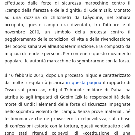
effettuato dalle forze di sicurezza marocchine contro il
«campo della fierezza e della dignità» di Gdeim Izik. Montato
ad una dozzina di chilometri da Laâyoune, nel Sahara
occupato, questo campo era diventato, tra l’ottobre e il
novembre 2010, un simbolo della protesta contro il
peggioramento delle condizioni di vita e della rivendicazione
del popolo saharawi all’autodeterminazione. Era composto da
migliaia di tende e persone. Per contenere questo movimento
popolare, le autorità marocchine lo sgombrarono con la forza.
Il 16 febbraio 2013, dopo un processo iniquo e caratterizzato
da molte irregolarità (scarica
in questa pagina
il rapporto di
Ossin sul processo, ndt) il Tribunale militare di Rabat ha
attribuito agli imputati di Gdeim Izik la responsabilità della
morte di undici elementi delle forze di sicurezza impegnate
nello sgombro violento del campo. Senza prove materiali, né
testimonianze che ne provassero la colpevolezza, sulla base
di confessioni estorte con la tortura, questi ventiquattro civili
sono stati ritenuti colpevoli di «costituzione di una