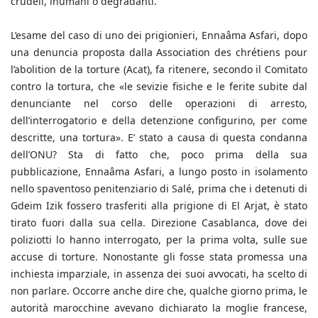
crudeli, inumani o degradanti.
L’esame del caso di uno dei prigionieri, Ennaâma Asfari, dopo
una denuncia proposta dalla Association des chrétiens pour
l’abolition de la torture (Acat), fa ritenere, secondo il Comitato
contro la tortura, che «le sevizie fisiche e le ferite subite dal
denunciante nel corso delle operazioni di arresto,
dell’interrogatorio e della detenzione configurino, per come
descritte, una tortura». E’ stato a causa di questa condanna
dell’ONU? Sta di fatto che, poco prima della sua
pubblicazione, Ennaâma Asfari, a lungo posto in isolamento
nello spaventoso penitenziario di Salé, prima che i detenuti di
Gdeim Izik fossero trasferiti alla prigione di El Arjat, è stato
tirato fuori dalla sua cella. Direzione Casablanca, dove dei
poliziotti lo hanno interrogato, per la prima volta, sulle sue
accuse di torture. Nonostante gli fosse stata promessa una
inchiesta imparziale, in assenza dei suoi avvocati, ha scelto di
non parlare. Occorre anche dire che, qualche giorno prima, le
autorità marocchine avevano dichiarato la moglie francese,