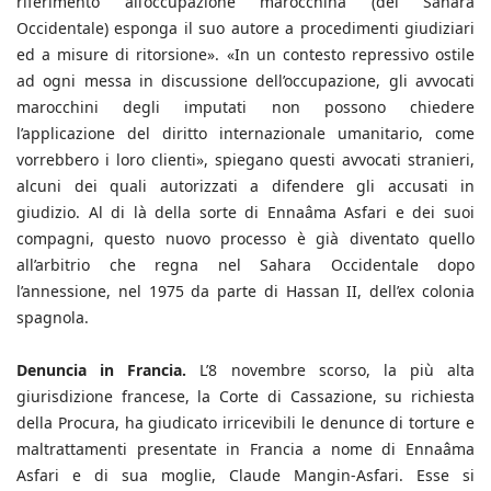
riferimento all’occupazione marocchina (del Sahara
Occidentale) esponga il suo autore a procedimenti giudiziari
ed a misure di ritorsione». «In un contesto repressivo ostile
ad ogni messa in discussione dell’occupazione, gli avvocati
marocchini degli imputati non possono chiedere
l’applicazione del diritto internazionale umanitario, come
vorrebbero i loro clienti», spiegano questi avvocati stranieri,
alcuni dei quali autorizzati a difendere gli accusati in
giudizio. Al di là della sorte di Ennaâma Asfari e dei suoi
compagni, questo nuovo processo è già diventato quello
all’arbitrio che regna nel Sahara Occidentale dopo
l’annessione, nel 1975 da parte di Hassan II, dell’ex colonia
spagnola.
Denuncia in Francia.
L’8 novembre scorso, la più alta
giurisdizione francese, la Corte di Cassazione, su richiesta
della Procura, ha giudicato irricevibili le denunce di torture e
maltrattamenti presentate in Francia a nome di Ennaâma
Asfari e di sua moglie, Claude Mangin-Asfari. Esse si