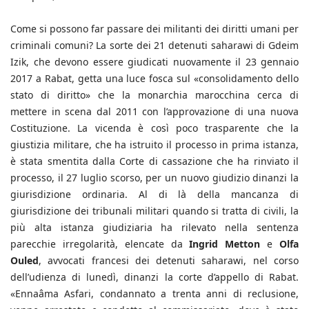
Come si possono far passare dei militanti dei diritti umani per
criminali comuni? La sorte dei 21 detenuti saharawi di Gdeim
Izik, che devono essere giudicati nuovamente il 23 gennaio
2017 a Rabat, getta una luce fosca sul «consolidamento dello
stato di diritto» che la monarchia marocchina cerca di
mettere in scena dal 2011 con l’approvazione di una nuova
Costituzione. La vicenda è così poco trasparente che la
giustizia militare, che ha istruito il processo in prima istanza,
è stata smentita dalla Corte di cassazione che ha rinviato il
processo, il 27 luglio scorso, per un nuovo giudizio dinanzi la
giurisdizione ordinaria. Al di là della mancanza di
giurisdizione dei tribunali militari quando si tratta di civili, la
più alta istanza giudiziaria ha rilevato nella sentenza
parecchie irregolarità, elencate da
Ingrid Metton
e
Olfa
Ouled
, avvocati francesi dei detenuti saharawi, nel corso
dell’udienza di lunedì, dinanzi la corte d’appello di Rabat.
«Ennaâma Asfari, condannato a trenta anni di reclusione,