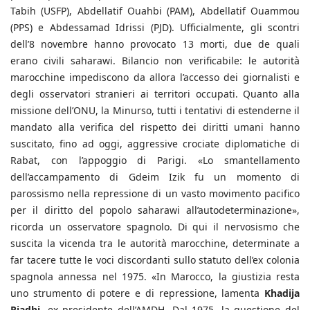
Tabih (USFP), Abdellatif Ouahbi (PAM), Abdellatif Ouammou
(PPS) e Abdessamad Idrissi (PJD). Ufficialmente, gli scontri
dell’8 novembre hanno provocato 13 morti, due de quali
erano civili saharawi. Bilancio non verificabile: le autorità
marocchine impediscono da allora l’accesso dei giornalisti e
degli osservatori stranieri ai territori occupati. Quanto alla
missione dell’ONU, la Minurso, tutti i tentativi di estenderne il
mandato alla verifica del rispetto dei diritti umani hanno
suscitato, fino ad oggi, aggressive crociate diplomatiche di
Rabat, con l’appoggio di Parigi. «Lo smantellamento
dell’accampamento di Gdeim Izik fu un momento di
parossismo nella repressione di un vasto movimento pacifico
per il diritto del popolo saharawi all’autodeterminazione»,
ricorda un osservatore spagnolo. Di qui il nervosismo che
suscita la vicenda tra le autorità marocchine, determinate a
far tacere tutte le voci discordanti sullo statuto dell’ex colonia
spagnola annessa nel 1975. «In Marocco, la giustizia resta
uno strumento di potere e di repressione, lamenta
Khadija
Riadhi
, ex presidente dell’AMDH. Dal 1975, la questione del