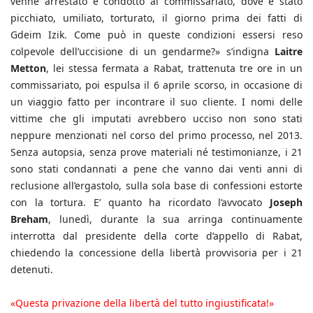
venne arrestato e condotto al commissariato, dove è stato
picchiato, umiliato, torturato, il giorno prima dei fatti di
Gdeim Izik. Come può in queste condizioni essersi reso
colpevole dell’uccisione di un gendarme?» s’indigna
Laitre
Metton
, lei stessa fermata a Rabat, trattenuta tre ore in un
commissariato, poi espulsa il 6 aprile scorso, in occasione di
un viaggio fatto per incontrare il suo cliente. I nomi delle
vittime che gli imputati avrebbero ucciso non sono stati
neppure menzionati nel corso del primo processo, nel 2013.
Senza autopsia, senza prove materiali né testimonianze, i 21
sono stati condannati a pene che vanno dai venti anni di
reclusione all’ergastolo, sulla sola base di confessioni estorte
con la tortura. E’ quanto ha ricordato l’avvocato
Joseph
Breham
, lunedì, durante la sua arringa continuamente
interrotta dal presidente della corte d’appello di Rabat,
chiedendo la concessione della libertà provvisoria per i 21
detenuti.
«Questa privazione della libertà del tutto ingiustificata!»