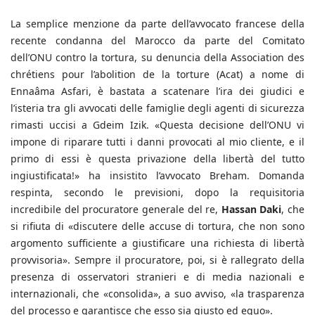
La semplice menzione da parte dell’avvocato francese della
recente condanna del Marocco da parte del Comitato
dell’ONU contro la tortura, su denuncia della Association des
chrétiens pour l’abolition de la torture (Acat) a nome di
Ennaâma Asfari, è bastata a scatenare l’ira dei giudici e
l’isteria tra gli avvocati delle famiglie degli agenti di sicurezza
rimasti uccisi a Gdeim Izik. «Questa decisione dell’ONU vi
impone di riparare tutti i danni provocati al mio cliente, e il
primo di essi è questa privazione della libertà del tutto
ingiustificata!» ha insistito l’avvocato Breham. Domanda
respinta, secondo le previsioni, dopo la requisitoria
incredibile del procuratore generale del re,
Hassan Daki
, che
si rifiuta di «discutere delle accuse di tortura, che non sono
argomento sufficiente a giustificare una richiesta di libertà
provvisoria». Sempre il procuratore, poi, si è rallegrato della
presenza di osservatori stranieri e di media nazionali e
internazionali, che «consolida», a suo avviso, «la trasparenza
del processo e garantisce che esso sia giusto ed equo».