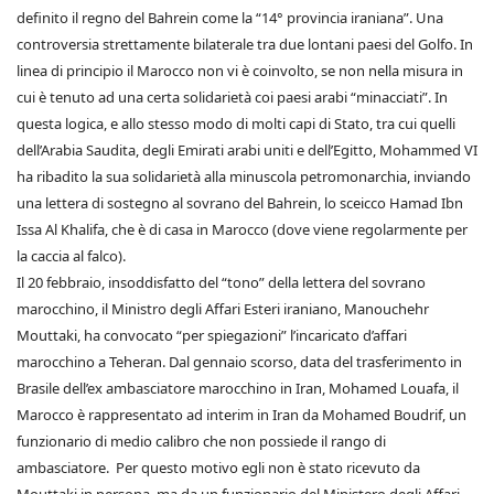
definito il regno del Bahrein come la “14° provincia iraniana”. Una
controversia strettamente bilaterale tra due lontani paesi del Golfo. In
linea di principio il Marocco non vi è coinvolto, se non nella misura in
cui è tenuto ad una certa solidarietà coi paesi arabi “minacciati”. In
questa logica, e allo stesso modo di molti capi di Stato, tra cui quelli
dell’Arabia Saudita, degli Emirati arabi uniti e dell’Egitto, Mohammed VI
ha ribadito la sua solidarietà alla minuscola petromonarchia, inviando
una lettera di sostegno al sovrano del Bahrein, lo sceicco Hamad Ibn
Issa Al Khalifa, che è di casa in Marocco (dove viene regolarmente per
la caccia al falco).
Il 20 febbraio, insoddisfatto del “tono” della lettera del sovrano
marocchino, il Ministro degli Affari Esteri iraniano, Manouchehr
Mouttaki, ha convocato “per spiegazioni” l’incaricato d’affari
marocchino a Teheran. Dal gennaio scorso, data del trasferimento in
Brasile dell’ex ambasciatore marocchino in Iran, Mohamed Louafa, il
Marocco è rappresentato ad interim in Iran da Mohamed Boudrif, un
funzionario di medio calibro che non possiede il rango di
ambasciatore. Per questo motivo egli non è stato ricevuto da