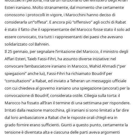
Mouttaki in persona, ma da un funzionario del Ministero degli Affari
Esteri iraniano. Molto stranamente, dal momento che certamente
conoscono i protocolli in vigore, i Marocchini hanno deciso di
considerarla un’”offesa”. E ancora più “offensivo” agli occhi di Rabat
è stato il fatto che il rappresentante del Marocco fosse stato il solo ad
essere convocato, tra tutti i rappresentanti dei paesi che avevano
solidarizzato col Bahrein.
Il 25 gennaio, per segnalare l’irritazione del Marocco, il ministro degli
Affari Esteri, Taieb Fassi-Fihri, ha assunto diverse iniziative: nel
convocare l’ambasciatore iraniano in Marocco, Wahid Ahmadi (“per
spiegazioni” anche lui), Fassi-Fihri ha richiamato Boudrif per
“consultazioni” a Rabat, ed inviato a Teheran un messaggio ufficiale
con cui chiedeva al governo iraniano una spiegazione (ancora!) per la
convocazione di Boudrif, considerata ostile. Ciliegia sulla torta: il
Marocco ha fissato all’Iran il termine di una settimana per rispondere.
Irritati dalla reazione marocchina, gli iraniani si sono limitati a far dire
dal loro ambasciatore a Rabat che le risposte orali ch’egli era in
grado fornire erano sufficienti. Giunti a questo punto, certamente la
tensione è diventata alta e ciascuna delle parti aveva argomenti