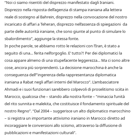
“Noi ci siamo risentiti del disprezzo manifestato dagli Iraniani.
Disprezzo nella risposta dell’agenzia di stampa iraniana alla lettera
reale di sostegno al Bahrein, disprezzo nella convocazione del nostro
incaricato di affari a Teheran, disprezzo nell’assenza di spiegazioni da
parte delle autorità iraniane, che sono giunte al punto di simulare lo
sbalordimento”, aggiunge la stessa fonte.
In poche parole, se abbiamo rotto le relazioni con l’Iran, è stato a
seguito di una… ferita nell’orgoglio. E’ tutto?! Per dei diplomatici la
cosa appare almeno di una stupefacente leggerezza… Ma ci sono altre
cose, ancora più sorprendenti. La decisione marocchina è anche la
conseguenza dell’”ingerenza della rappresentanza diplomatica
iraniana a Rabat negli affari interni del Marocco”. L’ambasciatore
Ahmadi e i suoi funzionari sarebbero colpevoli di proselitismo sciita in
Marocco, qualcosa che – stando alla nostra fonte – “minaccia l’unità
del rito sunnita e malekita, che costituisce il fondamento spirituale del
nostro Regno”. “Dal 2004 – suggerisce un alto diplomatico marocchino
– si registra un importante attivismo iraniano in Marocco diretto ad
incoraggiare le conversioni allo sciismo, attraverso la diffusione di
pubblicazioni e manifestazioni culturali”.