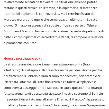
relativamente sensati da far valere. La situazione avrebbe potuto
restare in questi termini ed il tempo, e la diplomazia, si sarebbero
incaricati di appianare la controversia… Ma il termine fissato dal
Marocco era proprio quello che sembrava: un ultimatum. Spirato
giovedì 5 marzo, in assenza di risposte ufficiali da parte di Teheran,
l’indomani il Marocco ha deciso unilateralmente, nella stupefazione di
tutto il corpo diplomatico accreditato a Rabat, di rompere le relazioni
diplomatiche con l’Iran!
Hogra e proselitismo sciita
La straordinaria decisione è una manifestazione spinta (fino
all’estremo) di sostegno al Bahrein? Neanche per idea! Anche perché
nel frattempo il Bahrein e l’Iran si sono rappacificati, con scambio di
lettere tra i due capi di Stato finalizzato a chiudere la “spiacevole
controversia passeggera”! E il Marocco in tutto questo? “Per quanto il
fatto scatenante di questa crisi sia stato il nostro sostegno al Bahrein ,
in seguito è diventato una affaire tra l’Iran ed il Marocco”, ha precisato
un alto diplomatico marocchino. “Un affaire”, ma ancora? Spiegazione: