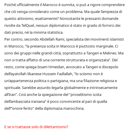
Poiché ufficialmente il Marocco è sunnita, si può a rigore comprendere
che ciò venga considerato come un problema. Ma quale l’ampiezza di
questo attivismo, esattamente? Nonostante le pressanti domande
rivolte da TelQuel, nessun diplomatico è stato in grado di fornirci dei
dati precisi, né la minima statistica.
Per contro, secondo Abdellah Rami, specialista dei movimenti islamisti
in Marocco, “la presenza sciita in Marocco è piuttosto marginale. Ci
sono dei gruppi nelle grandi città, soprattutto a Tangeri e Meknes. Ma
non si tratta affatto di una corrente strutturata e organizzata”. Del
resto, come spiega Issam Hmeidan, avvocato a Tangeri e discepolo
dell’ayatollah libanese Hussein Fadlallah, “lo sciismo non è
un’appartenenza politica o partigiana, ma una filiazione religiosa e
spirituale. Sarebbe assurdo legarla globalmente e intrinsecamente
all’Iran”. Così anche la spiegazione del “proselitismo sciita
dell’ambasciata iraniana” è poco convincente al pari di quella
dell’”onore ferito” della diplomazia marocchina.
E se si trattasse solo di dilettantismo?