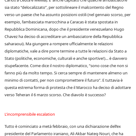
Carlos a Ceuta e Melilla). E’ anche capitato che qualche ambasciatore
sia stato “delocalizzato”, per sottolineare il malcontento del Regno
verso un paese che ha assunto posizioni ostili (nel gennaio scorso, per
esempio, l’ambasciata marocchina a Caracas è stata spostata in
Repubblica Dominicana, dopo che il presidente venezuelano Hugo
Chavez ha deciso di accreditare un ambasciatore della Repubblica
saharaoui). Ma giungere a rompere ufficialmente le relazioni
diplomatiche, vale a dire porre termine a tutte le relazioni da Stato a
Stato (politiche, economiche, culturali e anche sportive!)… è davvero
stupefacente. Come dice il nostro diplomatico, “sono cose che non si
fanno più da molto tempo. Si cerca sempre di mantenere almeno un
minimo di contatti, per non compromettere il futuro”. E tuttavia è
questa estrema forma di protesta che il Marocco ha deciso di adottare
verso Teheran il 6 marzo scorso. Che diavolo è successo?
L’incomprensibile escalation
Tutto è cominciato a metà febbraio, con una dichiarazione dell’ex
presidente del Parlamento iraniano, Ali Akbar Nateq-Nouri, che ha