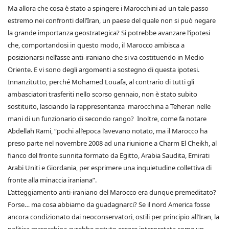
Ma allora che cosa è stato a spingere i Marocchini ad un tale passo
estremo nei confronti dell’Iran, un paese del quale non si può negare
la grande importanza geostrategica? Si potrebbe avanzare l’ipotesi
che, comportandosi in questo modo, il Marocco ambisca a
posizionarsi nell’asse anti-iraniano che si va costituendo in Medio
Oriente. E vi sono degli argomenti a sostegno di questa ipotesi.
Innanzitutto, perché Mohamed Louafa, al contrario di tutti gli
ambasciatori trasferiti nello scorso gennaio, non è stato subito
sostituito, lasciando la rappresentanza marocchina a Teheran nelle
mani di un funzionario di secondo rango? Inoltre, come fa notare
Abdellah Rami, “pochi all’epoca l’avevano notato, ma il Marocco ha
preso parte nel novembre 2008 ad una riunione a Charm El Cheikh, al
fianco del fronte sunnita formato da Egitto, Arabia Saudita, Emirati
Arabi Uniti e Giordania, per esprimere una inquietudine collettiva di
fronte alla minaccia iraniana”.
L’atteggiamento anti-iraniano del Marocco era dunque premeditato?
Forse… ma cosa abbiamo da guadagnarci? Se il nord America fosse
ancora condizionato dai neoconservatori, ostili per principio all’Iran, la